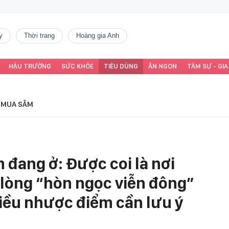
y
thời trang
Hoàng gia Anh
HẬU TRƯỜNG
SỨC KHỎE
TIÊU DÙNG
ĂN NGON
TÂM SỰ - GIA
MUA SẮM
đang ở: Được coi là nơi
 lòng “hòn ngọc viễn đông”
iều nhược điểm cần lưu ý