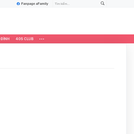
Fanpage aFamily
 ĐÌNH
40S CLUB