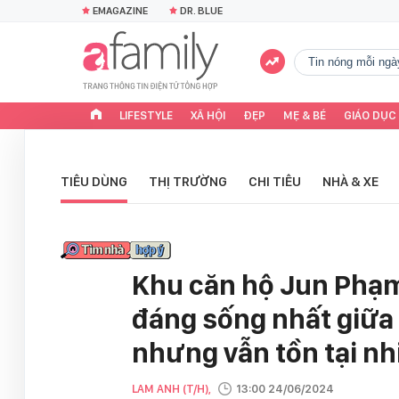
EMAGAZINE
DR. BLUE
tin nóng mỗi ngà
LIFESTYLE
XÃ HỘI
ĐẸP
MẸ & BÉ
GIÁO DỤC
TIÊU DÙNG
THỊ TRƯỜNG
CHI TIÊU
NHÀ & XE
Khu căn hộ Jun Phạm 
đáng sống nhất giữa
nhưng vẫn tồn tại nh
LAM ANH (T/H),
13:00 24/06/2024