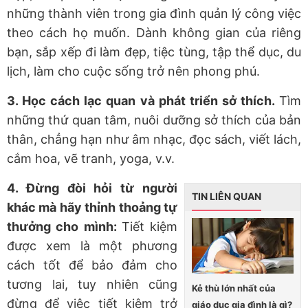
những thành viên trong gia đình quản lý công việc
theo cách họ muốn. Dành không gian của riêng
bạn, sắp xếp đi làm đẹp, tiệc tùng, tập thể dục, du
lịch, làm cho cuộc sống trở nên phong phú.
3. Học cách lạc quan và phát triển sở thích.
Tìm
những thứ quan tâm, nuôi dưỡng sở thích của bản
thân, chẳng hạn như âm nhạc, đọc sách, viết lách,
cắm hoa, vẽ tranh, yoga, v.v.
4. Đừng đòi hỏi từ người
TIN LIÊN QUAN
khác mà hãy thỉnh thoảng tự
thưởng cho mình:
Tiết kiệm
được xem là một phương
cách tốt để bảo đảm cho
tương lai, tuy nhiên cũng
Kẻ thù lớn nhất của
đừng để việc tiết kiệm trở
giáo dục gia đình là gì?