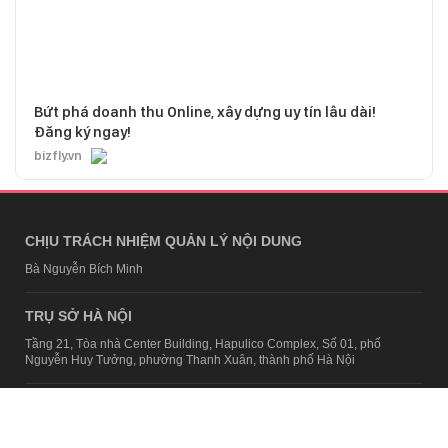
Bứt phá doanh thu Online, xây dựng uy tín lâu dài!
Đăng ký ngay!
bizfly.vn
CHỊU TRÁCH NHIỆM QUẢN LÝ NỘI DUNG
Bà Nguyễn Bích Minh
TRỤ SỞ HÀ NỘI
Tầng 21, Tòa nhà Center Building, Hapulico Complex, Số 01, phố
Nguyễn Huy Tưởng, phường Thanh Xuân, thành phố Hà Nội
Email:
contact@afamily.vn |
Điện thoại:
024 7309 5555, máy lẻ 62.370