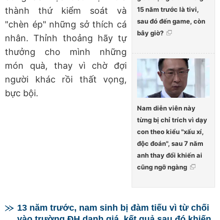
15 năm trước là tivi,
thành thứ kiểm soát và
sau đó đến game, còn
"chèn ép" những sở thích cá
bây giờ?
nhân. Thỉnh thoảng hãy tự
thưởng cho mình những
món quà, thay vì chờ đợi
người khác rồi thất vọng,
bực bội.
Nam diễn viên này
từng bị chỉ trích vì dạy
con theo kiểu "xấu xí,
độc đoán", sau 7 năm
anh thay đổi khiến ai
cũng ngỡ ngàng
13 năm trước, nam sinh bị đàm tiếu vì từ chối
vào trường ĐH danh giá, kết quả sau đó khiến