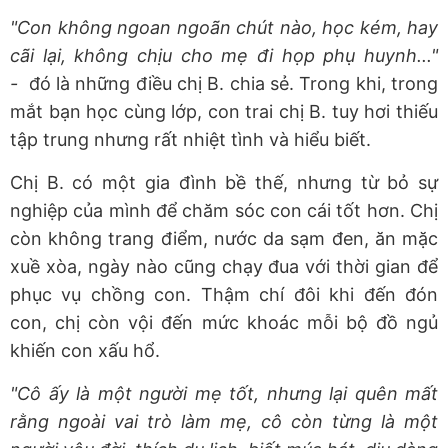
"Con không ngoan ngoãn chút nào, học kém, hay
cãi lại, không chịu cho mẹ đi họp phụ huynh..."
-
đó là những điều chị B. chia sẻ.
Trong khi, trong
mắt bạn học cùng lớp, con trai chị B. tuy hơi thiếu
tập trung nhưng rất nhiệt tình và hiểu biết.
Chị B. có một gia đình bề thế, nhưng từ bỏ sự
nghiệp của mình để chăm sóc con cái tốt hơn. Chị
còn không trang điểm, nước da sạm đen, ăn mặc
xuề xòa, ngày nào cũng chạy đua với thời gian để
phục vụ chồng con. Thậm chí đôi khi đến đón
con, chị còn vội đến mức khoác mỗi bộ đồ ngủ
khiến con xấu hổ.
"Cô ấy là một người mẹ tốt, nhưng lại quên mất
rằng ngoài vai trò làm mẹ, cô còn từng là một