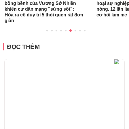
bồng bềnh của Vương Sở Nhiên
hoại sự nghiệp
khiến cư dân mạng "sửng sốt":
nóng, 12 lần l
Hóa ra cô duy trì 5 thói quen rất đơn
cơ hội làm mẹ
giản
ĐỌC THÊM