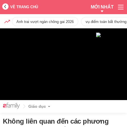
MỚI NHẤT
VỀ TRANG CHỦ
Anh trai vượt ngàn chông gai 2026
vụ điểm toán bất thường
Giáo dục
Không liên quan đến các phương