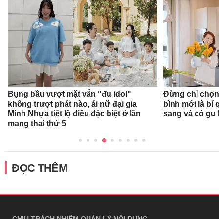
Bụng bầu vượt mặt vẫn "đu idol"
Đừng chỉ chọn
không trượt phát nào, ái nữ đại gia
bình mới là bí
Minh Nhựa tiết lộ điều đặc biệt ở lần
sang và có gu
mang thai thứ 5
ĐỌC THÊM
CHỊU TRÁCH NHIỆM QUẢN LÝ NỘI DUNG