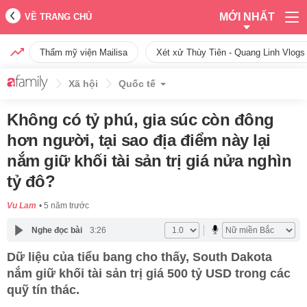
MỚI NHẤT
VỀ TRANG CHỦ
Thẩm mỹ viện Mailisa
Xét xử Thùy Tiên - Quang Linh Vlogs
Xã hội
Quốc tế
Không có tỷ phú, gia súc còn đông
hơn người, tại sao địa điểm này lại
nắm giữ khối tài sản trị giá nửa nghìn
tỷ đô?
Vu Lam
5 năm trước
Nghe đọc bài
3:26
Dữ liệu của tiểu bang cho thấy, South Dakota
nắm giữ khối tài sản trị giá 500 tỷ USD trong các
quỹ tín thác.