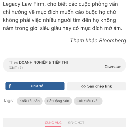
Legacy Law Firm, cho biết các cuộc phỏng vấn
chỉ hướng về mục đích muốn cáo buộc họ chứ
không phải việc nhiều người tìm đến họ không
nằm trong giới siêu giàu hay có mục đích mờ ám.
Tham khảo Bloomberg
Theo
DOANH NGHIỆP & TIẾP THỊ
Copy link
(GMT +7)
Chia sẻ
Sao chép link
Tags:
Khối Tài Sản
Bất Động Sản
Giới Siêu Giàu
CÙNG MỤC
ĐANG HOT