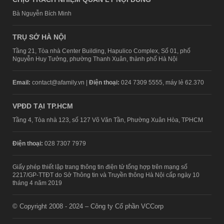
Bà Nguyễn Bích Minh
TRỤ SỞ HÀ NỘI
Tầng 21, Tòa nhà Center Building, Hapulico Complex, Số 01, phố
Nguyễn Huy Tưởng, phường Thanh Xuân, thành phố Hà Nội
Email:
contact@afamily.vn |
Điện thoại:
024 7309 5555, máy lẻ 62.370
VPĐD TẠI TP.HCM
Tầng 4, Tòa nhà 123, số 127 Võ Văn Tần, Phường Xuân Hòa, TPHCM
Điện thoại:
028 7307 7979
Giấy phép thiết lập trang thông tin điện tử tổng hợp trên mạng số
2217/GP-TTĐT do Sở Thông tin và Truyền thông Hà Nội cấp ngày 10
tháng 4 năm 2019
© Copyright 2008 - 2024 – Công ty Cổ phần VCCorp