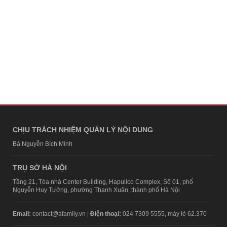
CHỊU TRÁCH NHIỆM QUẢN LÝ NỘI DUNG
Bà Nguyễn Bích Minh
TRỤ SỞ HÀ NỘI
Tầng 21, Tòa nhà Center Building, Hapulico Complex, Số 01, phố
Nguyễn Huy Tưởng, phường Thanh Xuân, thành phố Hà Nội
Email:
contact@afamily.vn |
Điện thoại:
024 7309 5555, máy lẻ 62.370