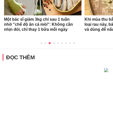
Một bác sĩ giảm 3kg chỉ sau 1 tuần
Khi mùa thu bắ
nhờ "chế độ ăn cá mòi": Không cần
loại rau này, b
nhịn đói, chỉ thay 1 bữa mỗi ngày
và dùng để nấ
ĐỌC THÊM