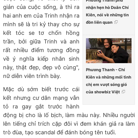
Phương Thanh phủ
giản của cuộc sống, à thì ra
nhận hẹn hò Doãn Chí
Kiên, nói về những tin
hai anh em của Trinh nhận ra
đồn liên quan
mình sẽ là tri kỷ thay cho sự
kết tóc se tơ chốn hồng
trần, bởi giữa Trinh và anh
rất nhiều điểm tương đồng
về ý nghĩa kiếp nhân sinh
này, thật đẹp, đẹp vô cùng",
Phương Thanh - Chí
nữ diễn viên trình bày.
Kiên và những mối tình
chị em vượt sóng gió
Mặc dù sớm biết trước cái
của showbiz Việt
kết nhưng cư dân mạng vẫn
tỏ ra gay gắt trước hành
động bị cho là lố bịch, làm màu này. Nhiều người
lên tiếng chỉ trích cặp đôi vì đem khán giả ra làm
trò đùa, tạo scandal để đánh bóng tên tuổi.