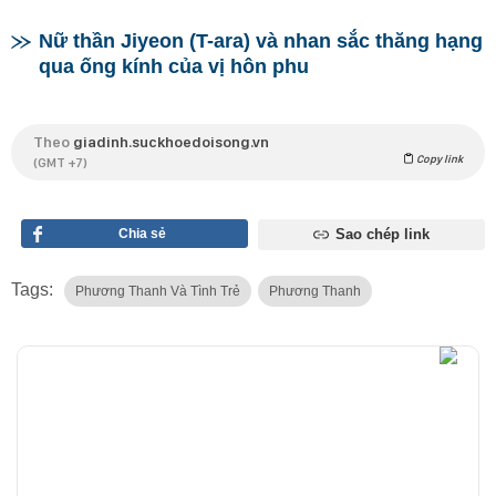
Nữ thần Jiyeon (T-ara) và nhan sắc thăng hạng
qua ống kính của vị hôn phu
Theo
giadinh.suckhoedoisong.vn
Copy link
(GMT +7)
Chia sẻ
Sao chép link
Tags:
Phương Thanh Và Tình Trẻ
Phương Thanh