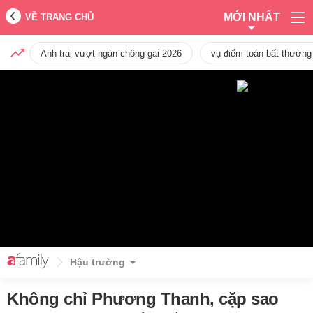
MỚI NHẤT
VỀ TRANG CHỦ
Anh trai vượt ngàn chông gai 2026
vụ điểm toán bất thường
Hậu trường
Không chỉ Phương Thanh, cặp sao