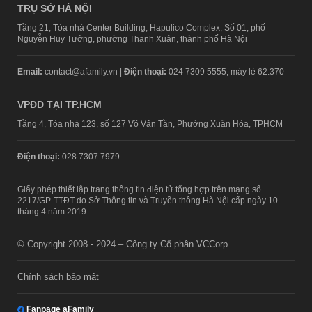
TRỤ SỞ HÀ NỘI
Tầng 21, Tòa nhà Center Building, Hapulico Complex, Số 01, phố
Nguyễn Huy Tưởng, phường Thanh Xuân, thành phố Hà Nội
Email:
contact@afamily.vn |
Điện thoại:
024 7309 5555, máy lẻ 62.370
VPĐD TẠI TP.HCM
Tầng 4, Tòa nhà 123, số 127 Võ Văn Tần, Phường Xuân Hòa, TPHCM
Điện thoại:
028 7307 7979
Giấy phép thiết lập trang thông tin điện tử tổng hợp trên mạng số
2217/GP-TTĐT do Sở Thông tin và Truyền thông Hà Nội cấp ngày 10
tháng 4 năm 2019
© Copyright 2008 - 2024 – Công ty Cổ phần VCCorp
Chính sách bảo mật
Fanpage aFamily