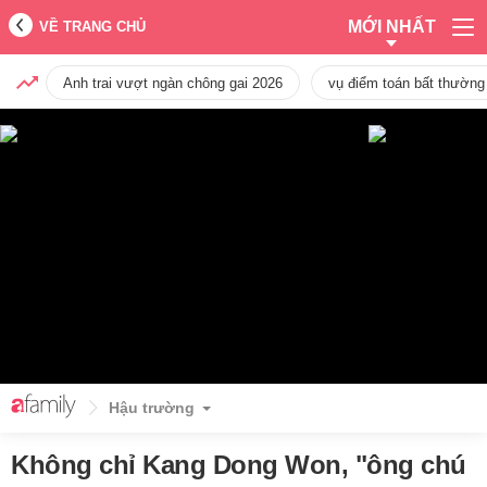
MỚI NHẤT
VỀ TRANG CHỦ
Anh trai vượt ngàn chông gai 2026
vụ điểm toán bất thường
Hậu trường
Không chỉ Kang Dong Won, "ông chú