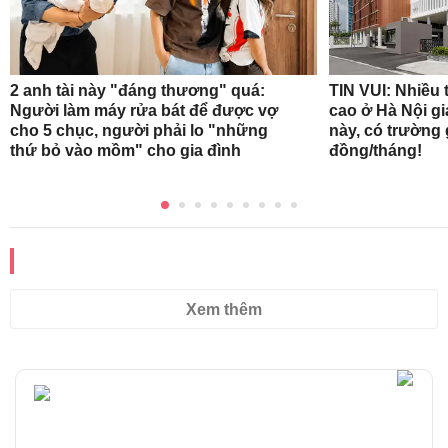
2 anh tài này "đáng thương" quá:
TIN VUI: Nhiều
Người làm máy rửa bát để được vợ
cao ở Hà Nội g
cho 5 chục, người phải lo "những
này, có trường 
thứ bỏ vào mồm" cho gia đình
đồng/tháng!
Xem thêm