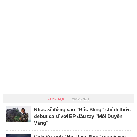
CÙNG MỤC
ĐANG HOT
Nhạc sĩ đứng sau "Bắc Bling" chính thức
debut ca sĩ với EP đầu tay "Mối Duyên
Vàng"
Gala Vũ kịch "Hồ Thiên Nga" mùa 5 xác