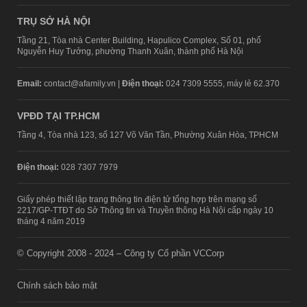
TRỤ SỞ HÀ NỘI
Tầng 21, Tòa nhà Center Building, Hapulico Complex, Số 01, phố
Nguyễn Huy Tưởng, phường Thanh Xuân, thành phố Hà Nội
Email:
contact@afamily.vn |
Điện thoại:
024 7309 5555, máy lẻ 62.370
VPĐD TẠI TP.HCM
Tầng 4, Tòa nhà 123, số 127 Võ Văn Tần, Phường Xuân Hòa, TPHCM
Điện thoại:
028 7307 7979
Giấy phép thiết lập trang thông tin điện tử tổng hợp trên mạng số
2217/GP-TTĐT do Sở Thông tin và Truyền thông Hà Nội cấp ngày 10
tháng 4 năm 2019
© Copyright 2008 - 2024 – Công ty Cổ phần VCCorp
Chính sách bảo mật