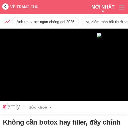
MỚI NHẤT
VỀ TRANG CHỦ
Anh trai vượt ngàn chông gai 2026
vụ điểm toán bất thường
Sức khỏe
Không cần botox hay filler, đây chính