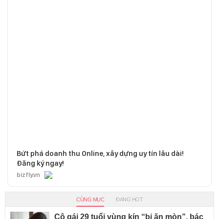
Bứt phá doanh thu Online, xây dựng uy tín lâu dài!
Đăng ký ngay!
bizfly.vn
CÙNG MỤC
ĐANG HOT
Cô gái 29 tuổi vùng kín “bị ăn mòn”, bác