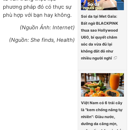
phương pháp đó có thực sự
phù hợp với bạn hay không.
Soi da tại Met Gala:
Bất ngờ BLACKPINK
(Nguồn Ảnh: Internet)
thua sao Hollywood
U60, bí quyết chăm
(Nguồn: She finds, Health)
sóc da vừa đủ lại
không đắt đỏ như
nhiều người nghĩ
Việt Nam có 6 trái cây
là "kem chống nắng tự
nhiên": Giàu nước,
dưỡng da căng mịn,