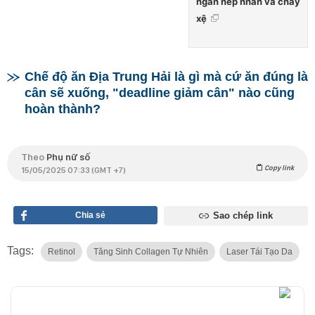
ngăn nếp nhăn và chảy
xệ
Chế độ ăn Địa Trung Hải là gì mà cứ ăn đúng là
cân sẽ xuống, "deadline giảm cân" nào cũng
hoàn thành?
Theo
Phụ nữ số
Copy link
15/05/2025 07:33 (GMT +7)
Chia sẻ
Sao chép link
Tags:
Retinol
Tăng Sinh Collagen Tự Nhiên
Laser Tái Tạo Da