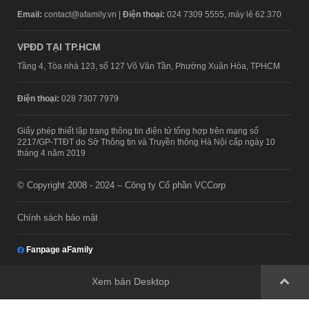
Email:
contact@afamily.vn |
Điện thoại:
024 7309 5555, máy lẻ 62.370
VPĐD TẠI TP.HCM
Tầng 4, Tòa nhà 123, số 127 Võ Văn Tần, Phường Xuân Hòa, TPHCM
Điện thoại:
028 7307 7979
Giấy phép thiết lập trang thông tin điện tử tổng hợp trên mạng số
2217/GP-TTĐT do Sở Thông tin và Truyền thông Hà Nội cấp ngày 10
tháng 4 năm 2019
© Copyright 2008 - 2024 – Công ty Cổ phần VCCorp
Chính sách bảo mật
Fanpage aFamily
Xem bản Desktop