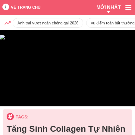
MỚI NHẤT
VỀ TRANG CHỦ
Anh trai vượt ngàn chông gai 2026
vụ điểm toán bất thường
TAGS:
Tăng Sinh Collagen Tự Nhiên