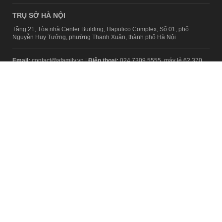
TRỤ SỞ HÀ NỘI
Tầng 21, Tòa nhà Center Building, Hapulico Complex, Số 01, phố
Nguyễn Huy Tưởng, phường Thanh Xuân, thành phố Hà Nội
Email:
contact@afamily.vn |
Điện thoại:
024 7309 5555, máy lẻ 62.370
VPĐD TẠI TP.HCM
Tầng 4, Tòa nhà 123, số 127 Võ Văn Tần, Phường Xuân Hòa, TPHCM
Điện thoại:
028 7307 7979
Giấy phép thiết lập trang thông tin điện tử tổng hợp trên mạng số
2217/GP-TTĐT do Sở Thông tin và Truyền thông Hà Nội cấp ngày 10
tháng 4 năm 2019
© Copyright 2008 - 2024 – Công ty Cổ phần VCCorp
Chính sách bảo mật