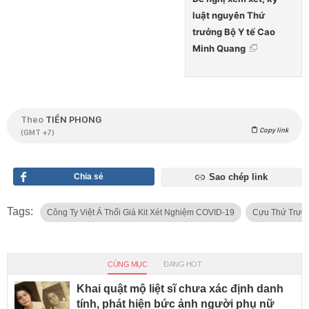
luật nguyên Thứ
trưởng Bộ Y tế Cao
Minh Quang
Theo
TIỀN PHONG
Copy link
(GMT +7)
Chia sẻ
Sao chép link
Tags:
Công Ty Việt Á Thổi Giá Kit Xét Nghiệm COVID-19
Cựu Thứ Trưở
CÙNG MỤC
ĐANG HOT
Khai quật mộ liệt sĩ chưa xác định danh
tính, phát hiện bức ảnh người phụ nữ