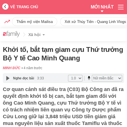
MỚI NHẤT
VỀ TRANG CHỦ
Thẩm mỹ viện Mailisa
Xét xử Thùy Tiên - Quang Linh Vlogs
Xã hội
Khởi tố, bắt tạm giam cựu Thứ trưởng
Bộ Y tế Cao Minh Quang
MINH ĐỨC
4 năm trước
Nghe đọc bài
3:33
Cơ quan cảnh sát điều tra (C03) Bộ Công an đã ra
quyết định khởi tố bị can, bắt tạm giam đối với
ông Cao Minh Quang, cựu Thứ trưởng Bộ Y tế vì
có trách nhiệm liên quan vụ Công ty Dược phẩm
Cửu Long giữ lại 3,848 triệu USD tiền giảm giá
mua nguyên liệu sản xuất thuốc Tamiflu và thuốc