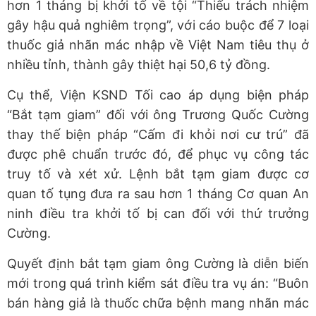
hơn 1 tháng bị khởi tố về tội “Thiếu trách nhiệm
gây hậu quả nghiêm trọng”, với cáo buộc để 7 loại
thuốc giả nhãn mác nhập về Việt Nam tiêu thụ ở
nhiều tỉnh, thành gây thiệt hại 50,6 tỷ đồng.
Cụ thể, Viện KSND Tối cao áp dụng biện pháp
“Bắt tạm giam” đối với ông Trương Quốc Cường
thay thế biện pháp “Cấm đi khỏi nơi cư trú” đã
được phê chuẩn trước đó, để phục vụ công tác
truy tố và xét xử. Lệnh bắt tạm giam được cơ
quan tố tụng đưa ra sau hơn 1 tháng Cơ quan An
ninh điều tra khởi tố bị can đối với thứ trưởng
Cường.
Quyết định bắt tạm giam ông Cường là diễn biến
mới trong quá trình kiểm sát điều tra vụ án: “Buôn
bán hàng giả là thuốc chữa bệnh mang nhãn mác