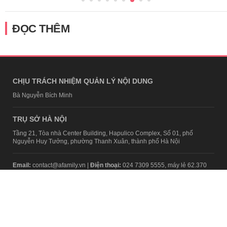
ĐỌC THÊM
CHỊU TRÁCH NHIỆM QUẢN LÝ NỘI DUNG
Bà Nguyễn Bích Minh
TRỤ SỞ HÀ NỘI
Tầng 21, Tòa nhà Center Building, Hapulico Complex, Số 01, phố
Nguyễn Huy Tưởng, phường Thanh Xuân, thành phố Hà Nội
Email:
contact@afamily.vn |
Điện thoại:
024 7309 5555, máy lẻ 62.370
VPĐD TẠI TP.HCM
Tầng 4, Tòa nhà 123, số 127 Võ Văn Tần, Phường Xuân Hòa, TPHCM