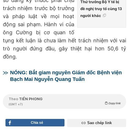
số đăng ký thuốc phải chịu
Thứ trưởng Bộ Y tế bị
trách nhiệm trước bộ trưởng
đề nghị truy tố cùng 13
người khác
và pháp luật về mọi hoạt
động sai phạm. Hành vi của
ông Cường bị cơ quan tố
tụng kết luận là chưa làm hết trách nhiệm với vai
trò người đứng đầu, gây thiệt hại hơn 50,6 tỷ
đồng.
NÓNG: Bắt giam nguyên Giám đốc Bệnh viện
Bạch Mai Nguyễn Quang Tuấn
Theo
TIỀN PHONG
Copy link
(GMT +7)
Chia sẻ
Sao chép link