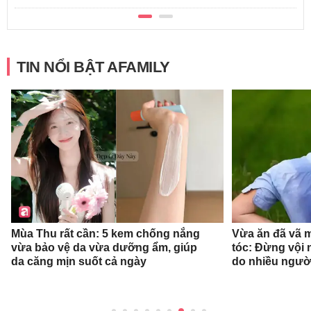
TIN NỔI BẬT AFAMILY
Mùa Thu rất cần: 5 kem chống nắng
Vừa ăn đã vã 
vừa bảo vệ da vừa dưỡng ẩm, giúp
tóc: Đừng vội n
da căng mịn suốt cả ngày
do nhiều ngườ