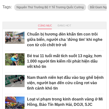
Tags:
Nguyên Thứ Trưởng Bộ Y Tế Trương Quốc Cường
Bắt Giam Ngu
CÙNG MỤC
ĐANG HOT
Chuẩn bị hương đèn khấn tìm con trôi
giữa biển, người cha 'đứng tim' khi nghe
con từ cõi chết trở về
Bé trai 11 tuổi mất tích suốt 13 ngày, hơn
1.000 người tìm kiếm rồi phát hiện dấu
vết khó tin
Nam thanh niên kẹt đầu vào tay ghế bệnh
viện, người bạn đến cứu cũng rơi vào
tình cảnh khó tin
Loạt vi phạm trong kinh doanh vàng ở Mi
Hồng, Bảo Tín Mạnh Hải, DOJI, SJC