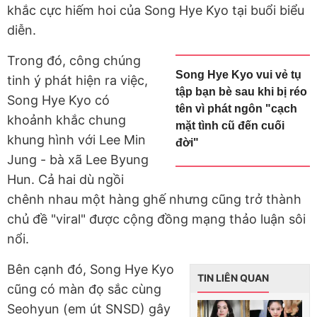
khắc cực hiếm hoi của Song Hye Kyo tại buổi biểu
diễn.
Trong đó, công chúng
Song Hye Kyo vui vẻ tụ
tinh ý phát hiện ra việc,
tập bạn bè sau khi bị réo
Song Hye Kyo có
tên vì phát ngôn "cạch
khoảnh khắc chung
mặt tình cũ đến cuối
khung hình với Lee Min
đời"
Jung - bà xã Lee Byung
Hun. Cả hai dù ngồi
chênh nhau một hàng ghế nhưng cũng trở thành
chủ đề "viral" được cộng đồng mạng thảo luận sôi
nổi.
Bên cạnh đó, Song Hye Kyo
TIN LIÊN QUAN
cũng có màn đọ sắc cùng
Seohyun (em út SNSD) gây