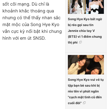
sốt cõi mạng. Dù chỉ là
khoảnh khắc thoáng qua
nhưng có thể thấy nhan sắc
Song Hye Kyo bất ngờ
mặt mộc của Song Hye Kyo
bị réo gọi sau tin
Jennie chia tay V
vẫn cực kỳ nổi bật khi chung
(BTS) vì 1 điểm chung
hình với em út SNSD.
thị phi
Song Hye Kyo vui vẻ tụ
tập bạn bè sau khi bị
réo tên vì phát ngôn
"cạch mặt tình cũ đến
cuối đời"