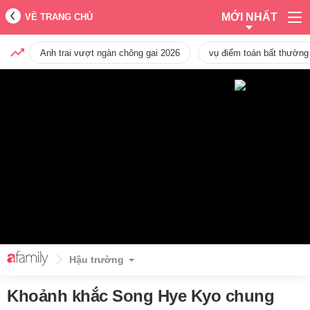
MỚI NHẤT
VỀ TRANG CHỦ
Anh trai vượt ngàn chông gai 2026
vụ điểm toán bất thường
Hậu trường
Khoảnh khắc Song Hye Kyo chung