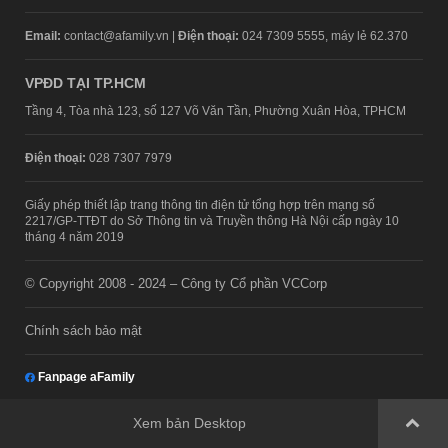
Email:
contact@afamily.vn |
Điện thoại:
024 7309 5555, máy lẻ 62.370
VPĐD TẠI TP.HCM
Tầng 4, Tòa nhà 123, số 127 Võ Văn Tần, Phường Xuân Hòa, TPHCM
Điện thoại:
028 7307 7979
Giấy phép thiết lập trang thông tin điện tử tổng hợp trên mạng số
2217/GP-TTĐT do Sở Thông tin và Truyền thông Hà Nội cấp ngày 10
tháng 4 năm 2019
© Copyright 2008 - 2024 – Công ty Cổ phần VCCorp
Chính sách bảo mật
Fanpage aFamily
Xem bản Desktop