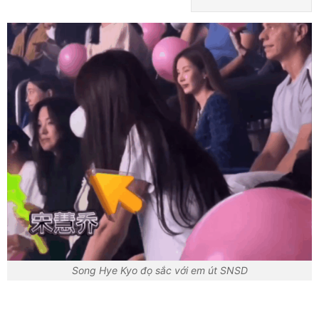
Song Hye Kyo đọ sắc với em út SNSD