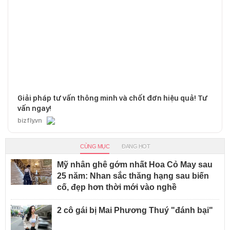
Giải pháp tư vấn thông minh và chốt đơn hiệu quả! Tư
vấn ngay!
bizfly.vn
CÙNG MỤC
ĐANG HOT
Mỹ nhân ghê gớm nhất Hoa Cỏ May sau
25 năm: Nhan sắc thăng hạng sau biến
cố, đẹp hơn thời mới vào nghề
2 cô gái bị Mai Phương Thuý "đánh bại"