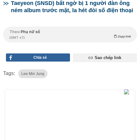
Taeyeon (SNSD) bất ngờ bị 1 người đàn ông
ném album trước mặt, la hét đòi số điện thoại
Theo
Phụ nữ số
Copy link
(GMT +7)
Chia sẻ
Sao chép link
Tags:
Lee Min Jung