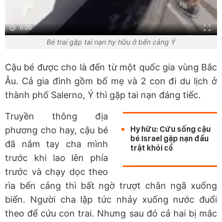
0:00
Bé trai gặp tai nạn hy hữu ở bến cảng Ý
Cậu bé được cho là đến từ một quốc gia vùng Bắc
Âu. Cả gia đình gồm bố mẹ và 2 con đi du lịch ở
thành phố Salerno, Ý thì gặp tai nạn đáng tiếc.
Truyền thông địa
Hy hữu: Cứu sống cậu
phương cho hay, cậu bé
bé Israel gặp nạn đầu
đã nắm tay cha mình
trật khỏi cổ
trước khi lao lên phía
trước và chạy dọc theo
rìa bến cảng thì bất ngờ trượt chân ngã xuống
biển. Người cha lập tức nhảy xuống nước đuổi
theo để cứu con trai. Nhưng sau đó cả hai bị mắc