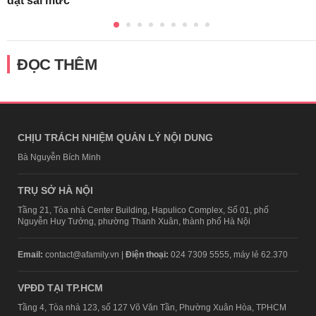
đặt sai mức
ĐỌC THÊM
CHỊU TRÁCH NHIỆM QUẢN LÝ NỘI DUNG
Bà Nguyễn Bích Minh
TRỤ SỞ HÀ NỘI
Tầng 21, Tòa nhà Center Building, Hapulico Complex, Số 01, phố
Nguyễn Huy Tưởng, phường Thanh Xuân, thành phố Hà Nội
Email:
contact@afamily.vn |
Điện thoại:
024 7309 5555, máy lẻ 62.370
VPĐD TẠI TP.HCM
Tầng 4, Tòa nhà 123, số 127 Võ Văn Tần, Phường Xuân Hòa, TPHCM