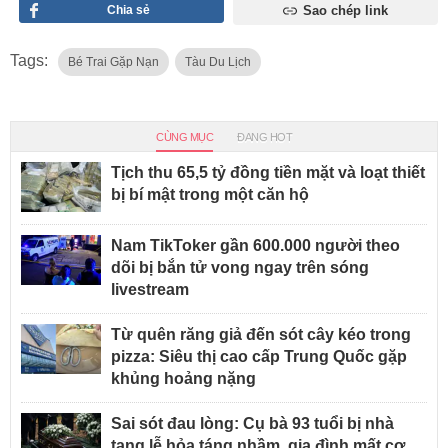
Chia sẻ
Sao chép link
Tags:
Bé Trai Gặp Nạn
Tàu Du Lịch
CÙNG MỤC
ĐANG HOT
Tịch thu 65,5 tỷ đồng tiền mặt và loạt thiết
bị bí mật trong một căn hộ
Nam TikToker gần 600.000 người theo
dõi bị bắn tử vong ngay trên sóng
livestream
Từ quên răng giả đến sót cây kéo trong
pizza: Siêu thị cao cấp Trung Quốc gặp
khủng hoảng nặng
Sai sót đau lòng: Cụ bà 93 tuổi bị nhà
tang lễ hỏa táng nhầm, gia đình mất cơ