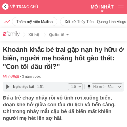
MỚI NHẤT
VỀ TRANG CHỦ
Thẩm mỹ viện Mailisa
Xét xử Thùy Tiên - Quang Linh Vlogs
Xã hội
Quốc tế
Khoảnh khắc bé trai gặp nạn hy hữu ở
biển, người mẹ hoảng hốt gào thét:
"Con tôi đâu rồi?"
Minh Nhật
3 năm trước
Nghe đọc bài
1:51
Đứa trẻ chạy nhảy rồi vô tình rơi xuống biển,
đoạn khe hở giữa con tàu du lịch và bến cảng.
Chỉ trong nháy mắt cậu bé đã biến mất khiến
người mẹ hét lên sợ hãi.