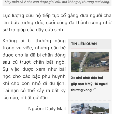
May mắn cả 2 cha con được giải cứu mà không bị thương quá nặng.
Lực lượng cứu hộ tiếp tục cố gắng đưa người cha
lên bức tường dốc, cuối cùng đã thành công nhờ
sự trợ giúp của dây cứu sinh.
Không ai bị thương nặng
TIN LIÊN QUAN
trong vụ việc, nhưng cậu bé
được cho là đã bị chấn động
sau cú trượt chân bất ngờ.
Sự việc được xem như bài
học cho các bậc phụ huynh
Xe chở chất độc hại
khi cho con nhỏ đi du lịch.
gặp nạn ở Mỹ, 10 người
thương vong
Tai nạn có thể xảy ra bất kỳ
lúc nào, ở bất cứ đâu.
Nguồn: Daily Mail