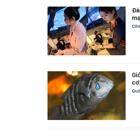
Đăn
mạ
Côn
Giố
cơ
Quố