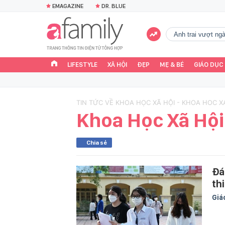
EMAGAZINE
DR. BLUE
Anh trai vượt n
LIFESTYLE
XÃ HỘI
ĐẸP
MẸ & BÉ
GIÁO DỤC
TIN TỨC VỀ KHOA HỌC XÃ HỘI - KHOA HOC X
Khoa Học Xã Hội
Chia sẻ
Đá
th
Giá