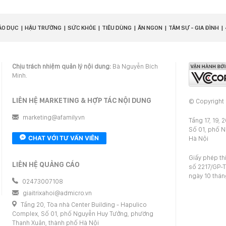
ÁO DỤC
HẬU TRƯỜNG
SỨC KHỎE
TIÊU DÙNG
ĂN NGON
TÂM SỰ - GIA ĐÌNH
Chịu trách nhiệm quản lý nội dung:
Bà Nguyễn Bích
Minh.
LIÊN HỆ MARKETING & HỢP TÁC NỘI DUNG
© Copyright
marketing@afamily.vn
Tầng 17, 19, 
Số 01, phố 
CHAT VỚI TƯ VẤN VIÊN
Hà Nội
Giấy phép th
LIÊN HỆ QUẢNG CÁO
số 2217/GP-T
ngày 10 thá
02473007108
giaitrixahoi@admicro.vn
Tầng 20, Tòa nhà Center Building - Hapulico
Complex, Số 01, phố Nguyễn Huy Tưởng, phường
Thanh Xuân, thành phố Hà Nội