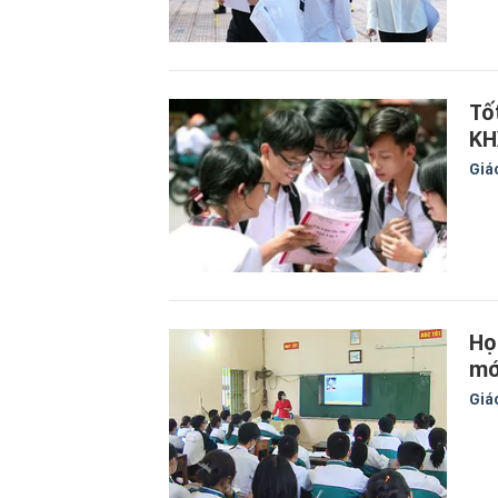
Tố
KH
Giá
Họ
mớ
Giá