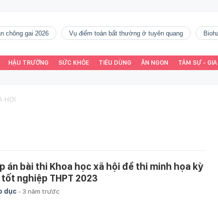
gàn chông gai 2026
vụ điểm toán bất thường ở tuyên quang
Bio
HẬU TRƯỜNG
SỨC KHỎE
TIÊU DÙNG
ĂN NGON
TÂM SỰ - GIA
A HOI
p án bài thi Khoa học xã hội đề thi minh họa kỳ
i tốt nghiệp THPT 2023
o dục
-
3 năm trước