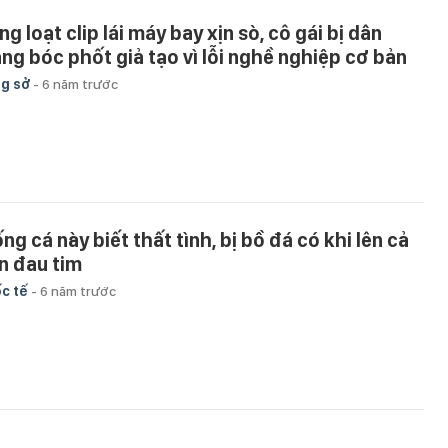
g loạt clip lái máy bay xịn sò, cô gái bị dân
ng bóc phốt giả tạo vì lỗi nghề nghiệp cơ bản
g sở
-
6 năm trước
ng cá này biết thất tình, bị bồ đá có khi lên cả
n đau tim
c tế
-
6 năm trước