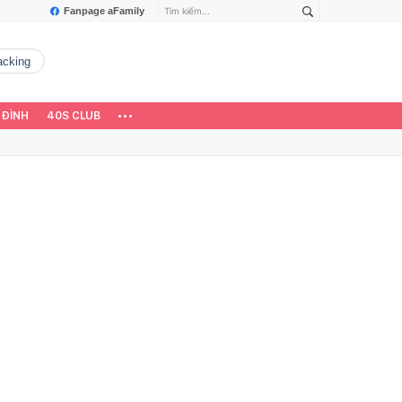
Fanpage aFamily
hacking
 ĐÌNH
40S CLUB