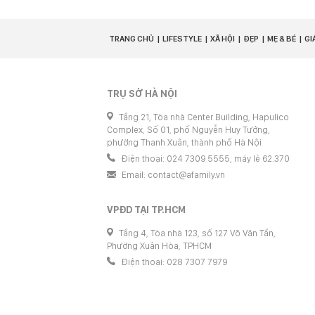
TRANG CHỦ
LIFESTYLE
XÃ HỘI
ĐẸP
MẸ & BÉ
GI
TRỤ SỞ HÀ NỘI
Tầng 21, Tòa nhà Center Building, Hapulico
Complex, Số 01, phố Nguyễn Huy Tưởng,
phường Thanh Xuân, thành phố Hà Nội
Điện thoại: 024 7309 5555, máy lẻ 62.370
Email:
contact@afamily.vn
VPĐD TẠI TP.HCM
Tầng 4, Tòa nhà 123, số 127 Võ Văn Tần,
Phường Xuân Hòa, TPHCM
Điện thoại: 028 7307 7979