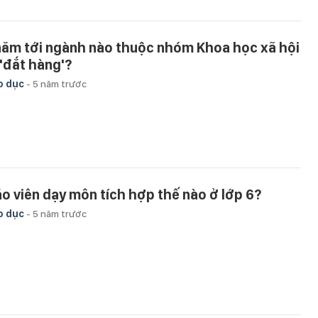
năm tới ngành nào thuộc nhóm Khoa học xã hội
 'đắt hàng'?
o dục
-
5 năm trước
áo viên dạy môn tích hợp thế nào ở lớp 6?
o dục
-
5 năm trước