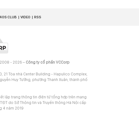
40S CLUB
VIDEO
RSS
 2008 - 2026 –
Công ty cổ phần VCCorp
20, 21 Tòa nhà Center Building - Hapulico Complex,
Nguyễn Huy Tưởng, phường Thanh Xuân, thành phố
iết lập trang thông tin điện tử tổng hợp trên mạng
TĐT do Sở Thông tin và Truyền thông Hà Nội cấp
ng 4 năm 2019