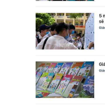
5 
sẽ
Giá
Gi
Giá