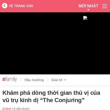
MỚI NHẤT
VỀ TRANG CHỦ
Hậu trường
Giải trí
Khám phá dòng thời gian thú vị của
vũ trụ kinh dị “The Conjuring”
Crissi
8 năm trước