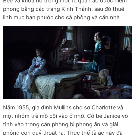
Bee và khóa nó trong một tủ quần áo được niêm
phong bằng các trang Kinh Thánh, sau đó thuê
linh mục ban phước cho cả phòng và căn nhà.
Năm 1955, gia đình Mullins cho sơ Charlotte và
một nhóm trẻ mồ côi vào ở nhờ. Cô bé Janice vô
tình vào trong căn phòng bị phong ấn và giải
phóng con quỷ thoát ra. Thực thể tà ác này đã