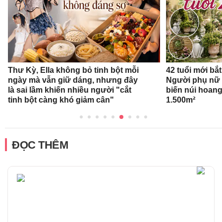
Thư Kỳ, Ella không bỏ tinh bột mỗi
42 tuổi mới bắ
ngày mà vẫn giữ dáng, nhưng đây
Người phụ nữ 
là sai lầm khiến nhiều người "cắt
biến núi hoan
tinh bột càng khó giảm cân"
1.500m²
ĐỌC THÊM