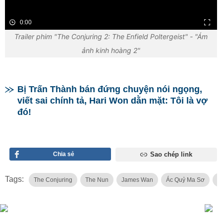
0:00
Trailer phim "The Conjuring 2: The Enfield Poltergeist" - "Ám
ảnh kinh hoàng 2"
Bị Trấn Thành bán đứng chuyện nói ngọng,
viết sai chính tả, Hari Won dằn mặt: Tôi là vợ
đó!
Chia sẻ
Sao chép link
Tags:
The Conjuring
The Nun
James Wan
Ác Quỷ Ma Sơ
V