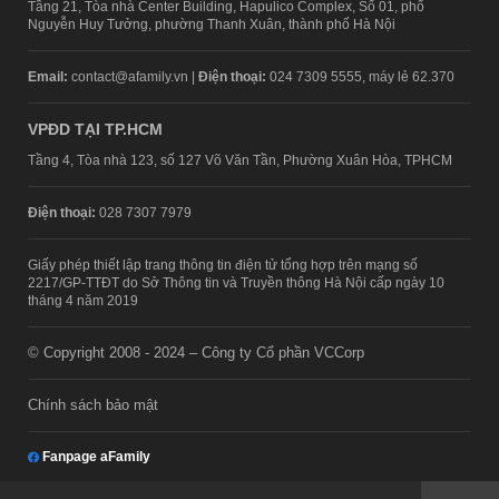
Tầng 21, Tòa nhà Center Building, Hapulico Complex, Số 01, phố
Nguyễn Huy Tưởng, phường Thanh Xuân, thành phố Hà Nội
Email:
contact@afamily.vn |
Điện thoại:
024 7309 5555, máy lẻ 62.370
VPĐD TẠI TP.HCM
Tầng 4, Tòa nhà 123, số 127 Võ Văn Tần, Phường Xuân Hòa, TPHCM
Điện thoại:
028 7307 7979
Giấy phép thiết lập trang thông tin điện tử tổng hợp trên mạng số
2217/GP-TTĐT do Sở Thông tin và Truyền thông Hà Nội cấp ngày 10
tháng 4 năm 2019
© Copyright 2008 - 2024 – Công ty Cổ phần VCCorp
Chính sách bảo mật
Fanpage aFamily