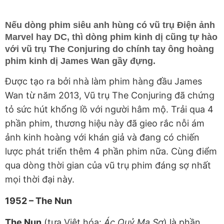
Nếu dòng phim siêu anh hùng có vũ trụ Điện ảnh
Marvel hay DC, thì dòng phim kinh dị cũng tự hào
với vũ trụ The Conjuring do chính tay ông hoàng
phim kinh dị James Wan gầy đựng.
Được tạo ra bởi nhà làm phim hàng đầu James
Wan từ năm 2013, Vũ trụ The Conjuring đã chứng
tỏ sức hút khổng lồ với người hâm mộ. Trải qua 4
phần phim, thương hiệu này đã gieo rắc nỗi ám
ảnh kinh hoàng với khán giả và đang có chiến
lược phát triển thêm 4 phần phim nữa. Cùng điểm
qua dòng thời gian của vũ trụ phim đáng sợ nhất
mọi thời đại này.
1952 – The Nun
The Nun
(tựa Việt hóa:
Ác Quỷ Ma Sơ
) là phần