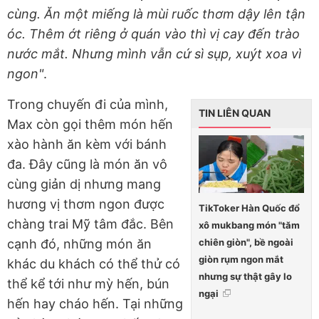
cùng. Ăn một miếng là mùi ruốc thơm dậy lên tận
óc. Thêm ớt riêng ở quán vào thì vị cay đến trào
nước mắt. Nhưng mình vẫn cứ sì sụp, xuýt xoa vì
ngon"
.
Trong chuyến đi của mình,
TIN LIÊN QUAN
Max còn gọi thêm món hến
xào hành ăn kèm với bánh
đa. Đây cũng là món ăn vô
cùng giản dị nhưng mang
hương vị thơm ngon được
TikToker Hàn Quốc đổ
chàng trai Mỹ tâm đắc. Bên
xô mukbang món "tăm
chiên giòn", bề ngoài
cạnh đó, những món ăn
giòn rụm ngon mắt
khác du khách có thể thử có
nhưng sự thật gây lo
thể kể tới như mỳ hến, bún
ngại
hến hay cháo hến. Tại những