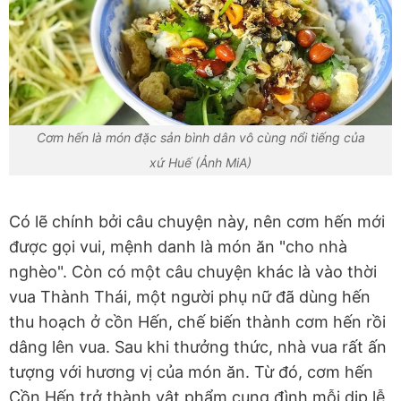
Cơm hến là món đặc sản bình dân vô cùng nổi tiếng của
xứ Huế (Ảnh MiA)
Có lẽ chính bởi câu chuyện này, nên cơm hến mới
được gọi vui, mệnh danh là món ăn "cho nhà
nghèo". Còn có một câu chuyện khác là vào thời
vua Thành Thái, một người phụ nữ đã dùng hến
thu hoạch ở cồn Hến, chế biến thành cơm hến rồi
dâng lên vua. Sau khi thưởng thức, nhà vua rất ấn
tượng với hương vị của món ăn. Từ đó, cơm hến
Cồn Hến trở thành vật phẩm cung đình mỗi dịp lễ,