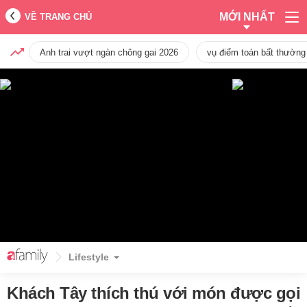
MỚI NHẤT
VỀ TRANG CHỦ
Anh trai vượt ngàn chông gai 2026
vụ điểm toán bất thường
Lifestyle
Khách Tây thích thú với món được gọi