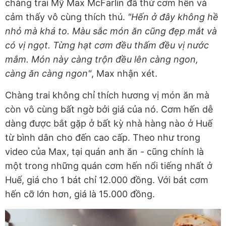
chàng trai Mỹ Max McFarlin đã thử cơm hến và
cảm thấy vô cùng thích thú.
"Hến ở đây không hề
nhỏ mà khá to. Màu sắc món ăn cũng đẹp mắt và
có vị ngọt. Từng hạt cơm đều thấm đều vị nước
mắm. Món này càng trộn đều lên càng ngon,
càng ăn càng ngon"
, Max nhận xét.
Chàng trai không chỉ thích hương vị món ăn mà
còn vô cùng bất ngờ bởi giá của nó. Cơm hến dễ
dàng được bắt gặp ở bất kỳ nhà hàng nào ở Huế
từ bình dân cho đến cao cấp. Theo như trong
video của Max, tại quán anh ăn - cũng chính là
một trong những quán cơm hến nổi tiếng nhất ở
Huế, giá cho 1 bát chỉ 12.000 đồng. Với bát cơm
hến cỡ lớn hơn, giá là 15.000 đồng.