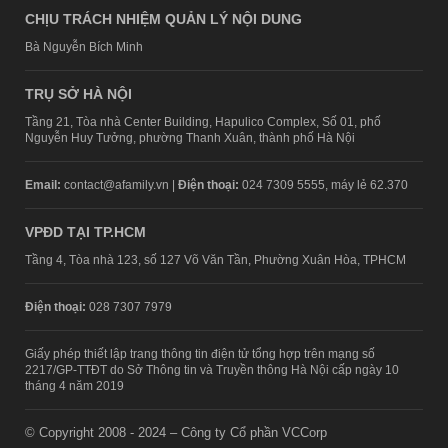
CHỊU TRÁCH NHIỆM QUẢN LÝ NỘI DUNG
Bà Nguyễn Bích Minh
TRỤ SỞ HÀ NỘI
Tầng 21, Tòa nhà Center Building, Hapulico Complex, Số 01, phố
Nguyễn Huy Tưởng, phường Thanh Xuân, thành phố Hà Nội
Email:
contact@afamily.vn |
Điện thoại:
024 7309 5555, máy lẻ 62.370
VPĐD TẠI TP.HCM
Tầng 4, Tòa nhà 123, số 127 Võ Văn Tần, Phường Xuân Hòa, TPHCM
Điện thoại:
028 7307 7979
Giấy phép thiết lập trang thông tin điện tử tổng hợp trên mạng số
2217/GP-TTĐT do Sở Thông tin và Truyền thông Hà Nội cấp ngày 10
tháng 4 năm 2019
© Copyright 2008 - 2024 – Công ty Cổ phần VCCorp