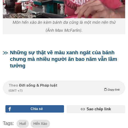
Món hến xào ăn kèm bánh đa cũng là một món nên thử
(Ảnh Max McFarlin).
Những sự thật về màu xanh ngát của bánh
chưng mà nhiều người ăn bao năm vẫn lầm
tưởng
Theo
Đời sống & Pháp luật
Copy link
(GMT +7)
Chia sẻ
Sao chép link
Tags:
Huế
Hến Xào