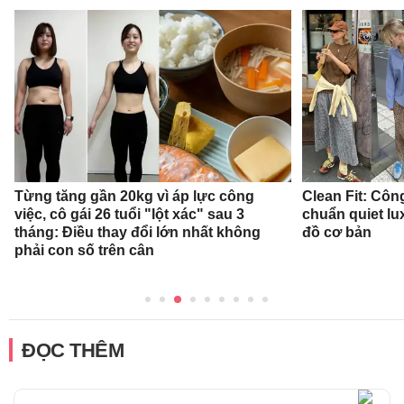
Từng tăng gần 20kg vì áp lực công
Clean Fit: Cô
việc, cô gái 26 tuổi "lột xác" sau 3
chuẩn quiet l
tháng: Điều thay đổi lớn nhất không
đồ cơ bản
phải con số trên cân
ĐỌC THÊM