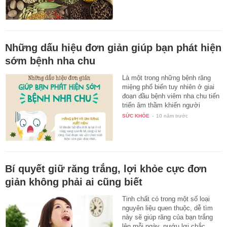
Những dấu hiệu đơn giản giúp bạn phát hiện
sớm bệnh nha chu
Là một trong những bệnh răng
miệng phổ biến tuy nhiên ở giai
đoạn đầu bệnh viêm nha chu tiến
triển âm thầm khiến người
bệnh…
SỨC KHỎE
-
10 năm trước
Bí quyết giữ răng trắng, lợi khỏe cực đơn
giản không phải ai cũng biết
Tinh chất có trong một số loại
nguyên liệu quen thuộc, dễ tìm
này sẽ giúp răng của bạn trắng
lên mỗi ngày, nướu lợi chắc…