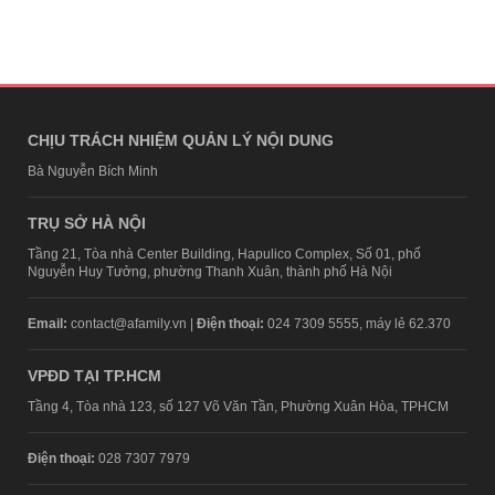
CHỊU TRÁCH NHIỆM QUẢN LÝ NỘI DUNG
Bà Nguyễn Bích Minh
TRỤ SỞ HÀ NỘI
Tầng 21, Tòa nhà Center Building, Hapulico Complex, Số 01, phố
Nguyễn Huy Tưởng, phường Thanh Xuân, thành phố Hà Nội
Email:
contact@afamily.vn |
Điện thoại:
024 7309 5555, máy lẻ 62.370
VPĐD TẠI TP.HCM
Tầng 4, Tòa nhà 123, số 127 Võ Văn Tần, Phường Xuân Hòa, TPHCM
Điện thoại:
028 7307 7979