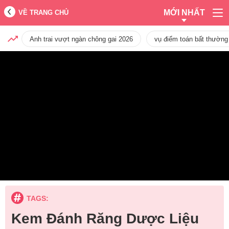
MỚI NHẤT
VỀ TRANG CHỦ
Anh trai vượt ngàn chông gai 2026
vụ điểm toán bất thường
TAGS:
Kem Đánh Răng Dược Liệu