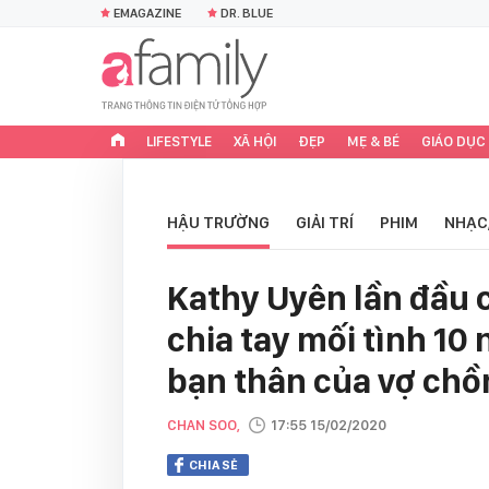
EMAGAZINE
DR. BLUE
LIFESTYLE
XÃ HỘI
ĐẸP
MẸ & BÉ
GIÁO DỤC
HẬU TRƯỜNG
GIẢI TRÍ
PHIM
NHẠC
Kathy Uyên lần đầu c
chia tay mối tình 10 
bạn thân của vợ chồ
CHAN SOO,
17:55 15/02/2020
CHIA SẺ