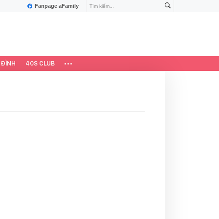
Fanpage aFamily
 ĐÌNH
40S CLUB