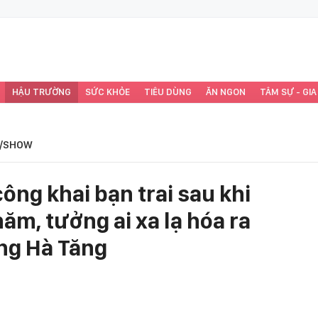
HẬU TRƯỜNG
SỨC KHỎE
TIÊU DÙNG
ĂN NGON
TÂM SỰ - GIA
/SHOW
ông khai bạn trai sau khi
năm, tưởng ai xa lạ hóa ra
ng Hà Tăng