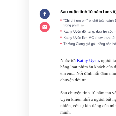
Sau cuộc tình 10 năm tan vỡ,
"Chị chị em em" bị chê toàn cảnh 1
trong phim
Kathy Uyên đội tang, đưa tro cốt 
Kathy Uyên làm MC show thực tế th
Trường Giang giả gái, nồng nàn h
Nhắc tới
Kathy Uyên
, người t
hàng loạt phim ăn khách của đ
em em... Nổi đình nổi đám như
chuyện đời tư.
Sau chuyện tình 10 năm tan v
Uyên khiến nhiều người bất ng
nhiên, với sự kín tiếng của m
mình.