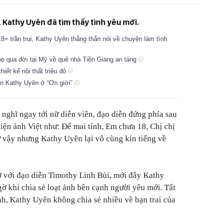
 Kathy Uyên đã tìm thấy tình yêu mới.
8+ trần trụi, Kathy Uyên thẳng thắn nói về chuyện làm tình
mẹ qua đời tại Mỹ về quê nhà Tiền Giang an táng
iết kế nội thất triệu đô
ôn Kathy Uyên ở “Ơn giời”
a nghĩ ngay tới nữ diễn viên, đạo diễn đứng phía sau
iện ảnh Việt như: Để mai tính, Em chưa 18, Chị chị
 vậy nhưng Kathy Uyên lại vô cùng kín tiếng về
ỡ với đạo diễn Timothy Linh Bùi, mới đây Kathy
ờ khi chia sẻ loạt ảnh bên cạnh người yêu mới. Tất
ình, Kathy Uyên không chia sẻ nhiều về bạn trai của