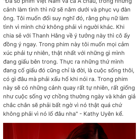
"Đa số phim Việt Nam và cả Á châu, trong những
cảnh làm tình thì nữ sẽ nằm dưới và phục vụ đàn
ông. Tôi muốn đổi suy nghĩ đó, rằng phụ nữ làm
tình vì mình chứ không phải vì người khác. Khi
chia sẻ với Thanh Hằng về ý tưởng này thì cô ấy
đồng ý ngay. Trong phim này tôi muốn mọi cảm
xúc phải tự nhiên, thật nhất với những gì mình
đang giấu bên trong. Thực ra những thứ mình
đang cố giấu đó cũng chỉ là đời, là cuộc sống thôi,
có gì đâu mà phải xấu hổ khi nói ra. Trong phim
này sẽ có những cảnh quay rất tự nhiên, rất giống
như cuộc sống vợ chồng thường ngày và khán giả
chắc chắn sẽ phải bất ngờ vì nó thật quá chứ
không phải vì nó lố đâu nha" - Kathy Uyên kể.