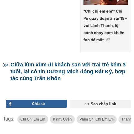
"Chị chị em em": Chi
Pu quay đoạn ân ái 18+
với Lãnh Thanh, lộ
cảnh nhạy cảm khiến
fan đỏ mặt
Giữa lùm xùm đi khách sạn với trai trẻ kém 3
tuổi, lại có tin Dương Mịch đóng Đát Kỷ, hợp
tác cùng Trần Khôn
Chia sẻ
Sao chép link
Tags:
Chị Chị Em Em
Kathy Uyên
Phim Chị Chị Em Em
Thanh 