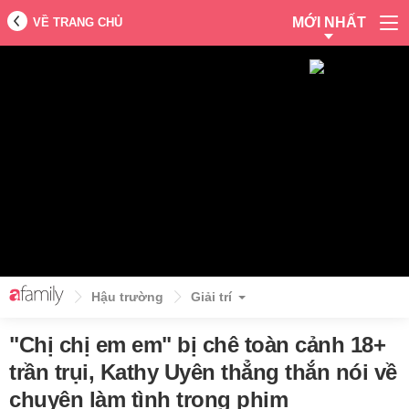
MỚI NHẤT
VỀ TRANG CHỦ
Hậu trường
Giải trí
"Chị chị em em" bị chê toàn cảnh 18+
trần trụi, Kathy Uyên thẳng thắn nói về
chuyện làm tình trong phim