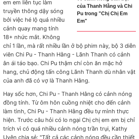
em em liên tục làm
của Thanh Hằng và Chi
truyền thông dậy sóng
Pu trong "Chị Chị Em
bởi việc hé lộ quá nhiều
Em"
cảnh quay mang tính
18+ nhức mắt. Không
chỉ 1 lần, mà rất nhiều lần ở bộ phim này, bộ 3 diễn
viên Chi Pu - Thanh Hằng - Lãnh Thanh có cảnh
ân ái táo bạo. Chi Pu thậm chí còn ăn mặc hở
hang, chủ động tấn công Lãnh Thanh dù nhân vật
của anh đã có vợ là Thanh Hằng.
Hay sốc hơn, Chi Pu - Thanh Hằng có cảnh nóng
đồng tính. Từ ôm hôn cuồng nhiệt cho đến cảnh
làm tình, Chi Pu - Thanh Hằng đều tự mình thực
hiện. Trước câu hỏi có lo ngại Chị chị em em bị chỉ
trích vì có quá nhiều cảnh nóng trần trụi, Kathy
Uyên chia sẻ: "Tất cả các cảnh nóng đều cần thiết