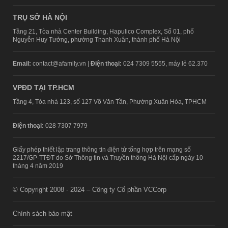
TRỤ SỞ HÀ NỘI
Tầng 21, Tòa nhà Center Building, Hapulico Complex, Số 01, phố
Nguyễn Huy Tưởng, phường Thanh Xuân, thành phố Hà Nội
Email:
contact@afamily.vn |
Điện thoại:
024 7309 5555, máy lẻ 62.370
VPĐD TẠI TP.HCM
Tầng 4, Tòa nhà 123, số 127 Võ Văn Tần, Phường Xuân Hòa, TPHCM
Điện thoại:
028 7307 7979
Giấy phép thiết lập trang thông tin điện tử tổng hợp trên mạng số
2217/GP-TTĐT do Sở Thông tin và Truyền thông Hà Nội cấp ngày 10
tháng 4 năm 2019
© Copyright 2008 - 2024 – Công ty Cổ phần VCCorp
Chính sách bảo mật