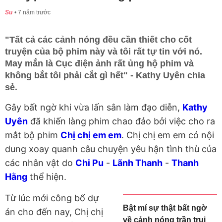
Su
7 năm trước
"Tất cả các cảnh nóng đều cần thiết cho cốt
truyện của bộ phim này và tôi rất tự tin với nó.
May mắn là Cục điện ảnh rất ủng hộ phim và
không bắt tôi phải cắt gì hết" - Kathy Uyên chia
sẻ.
Gây bất ngờ khi vừa lấn sân làm đạo diễn,
Kathy
Uyên
đã khiến làng phim chao đảo bởi việc cho ra
mắt bộ phim
Chị chị em em
. Chị chị em em có nội
dung xoay quanh câu chuyện yêu hận tình thù của
các nhân vật do
Chi Pu
-
Lãnh Thanh
-
Thanh
Hằng
thể hiện.
Từ lúc mới công bố dự
Bật mí sự thật bất ngờ
án cho đến nay, Chị chị
về cảnh nóng trần trụi