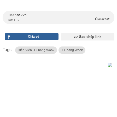
Theo
vtv.vn
Copy link
(GMT +7)
Chia sẻ
Sao chép link
Tags:
Diễn Viên Ji Chang Wook
Ji Chang Wook