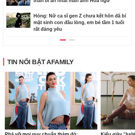
thần bí ẩn nhất màn ảnh Hoa ngữ
Hóng: Nữ ca sĩ gen Z chưa kết hôn đã bí
mật sinh con đầu lòng, em bé tầm 1 tuổi
rất đáng yêu
TIN NỔI BẬT AFAMILY
Phá vỡ mọi quy chuẩn thảm đỏ:
Kiểu giày “lườ