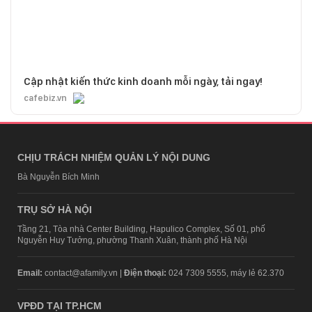
Cập nhật kiến thức kinh doanh mỗi ngày, tải ngay!
cafebiz.vn
CHỊU TRÁCH NHIỆM QUẢN LÝ NỘI DUNG
Bà Nguyễn Bích Minh
TRỤ SỞ HÀ NỘI
Tầng 21, Tòa nhà Center Building, Hapulico Complex, Số 01, phố
Nguyễn Huy Tưởng, phường Thanh Xuân, thành phố Hà Nội
Email:
contact@afamily.vn |
Điện thoại:
024 7309 5555, máy lẻ 62.370
VPĐD TẠI TP.HCM