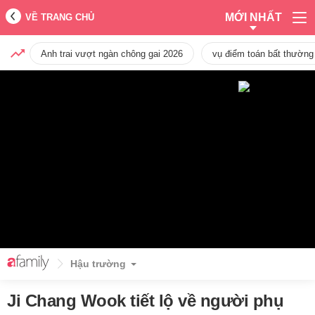
MỚI NHẤT
VỀ TRANG CHỦ
Anh trai vượt ngàn chông gai 2026
vụ điểm toán bất thường
Hậu trường
Ji Chang Wook tiết lộ về người phụ