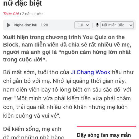
nữ đặc biệt
Thúc Chi
2 năm trước
Nghe đọc bài
1:28
Xuất hiện trong chương trình You Quiz on the
Block, nam diễn viên đã chia sẻ rất nhiều về mẹ,
người mà anh gọi là “nguồn cảm hứng lớn nhất
trong cuộc đời”.
Bố mất sớm, tuổi thơ của
Ji Chang Wook
hầu như
chỉ gắn bó với mẹ. Nhớ lại quãng thời gian này,
nam diễn viên bày tỏ lòng biết ơn sâu sắc đối với
mẹ: "Một mình vừa phải kiếm tiền vừa phải chăm
con, trải qua rất nhiều khó khăn nhưng mẹ luôn
kiên cường và vui vẻ".
Để kiếm sống, mẹ anh
Dậy sóng fan may mắn
đã mở những nhà hàng