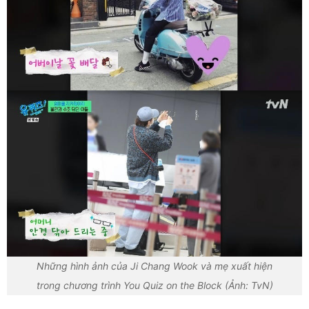
Những hình ảnh của Ji Chang Wook và mẹ xuất hiện
trong chương trình You Quiz on the Block (Ảnh: TvN)