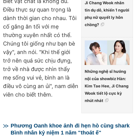
biết vật chất là không đủ.
Ji Chang Wook nhắn
Điều thực sự quan trọng là
tin dụ dỗ, khiến 1 người
phụ nữ quyết ly hôn
dành thời gian cho nhau. Tôi
chồng?
cố gắng ăn tối với mẹ
thường xuyên nhất có thể.
Chúng tôi giống như bạn bè
vậy", anh nói. "Khi thế giới
trở nên quá sức chịu đựng,
trở về nhà được nhìn thấy
Những nghệ sĩ hướng
mẹ sống vui vẻ, bình an là
nội của showbiz Hàn:
điều vô cùng an ủi", nam diễn
Kim Tae Hee, Ji Chang
Wook tiết lộ cực kỳ
viên cho biết thêm.
nhút nhát
Phương Oanh khoe ảnh đi hẹn hò cùng shark
Bình nhân kỷ niệm 1 năm "thoát ế"