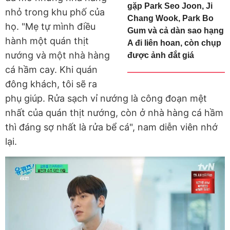
gặp Park Seo Joon, Ji
nhỏ trong khu phố của
Chang Wook, Park Bo
họ. "Mẹ tự mình điều
Gum và cả dàn sao hạng
hành một quán thịt
A đi liên hoan, còn chụp
nướng và một nhà hàng
được ảnh đắt giá
cá hầm cay. Khi quán
đông khách, tôi sẽ ra
phụ giúp. Rửa sạch vỉ nướng là công đoạn mệt
nhất của quán thịt nướng, còn ở nhà hàng cá hầm
thì đáng sợ nhất là rửa bể cá", nam diễn viên nhớ
lại.