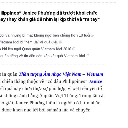
hilippines” Janice Phương đã trượt khỏi chức
y thay khán giả đã nhìn lại kịp thời và "ra tay"
Idol và những bí mật không ngờ bên chồng hơn 18 tuổi
etnam Idol bị “ném đá” vì quá điệu
a khi lên ngôi Quán quân Vietnam Idol 2016
g lên tiếng về tin đồn dàn xếp kết quả Vietnam Idol
Quán quân
Thần tượng Âm nhạc Việt Nam
–
Vietnam
i chiến thắng thuộc về “cô dâu Philippines”
Janice
kết quả này chưa thực sự phù hợp, vì xét trên yếu tố
 là không sánh bằng Á quân Việt Thắng. Trong tất cả
ao giải, Janice Phuơng luôn là người có ít tin nhắn
 được khen nức lời bởi sự máu lửa và chuyên