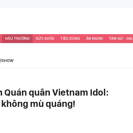
HẬU TRƯỜNG
SỨC KHỎE
TIÊU DÙNG
ĂN NGON
TÂM SỰ - GIA
/SHOW
 Quán quân Vietnam Idol:
ã không mù quáng!