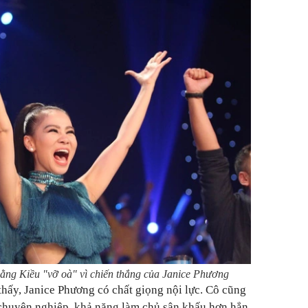
ng Kiều "vỡ oà" vì chiến thắng của Janice Phương
hấy, Janice Phương có chất giọng nội lực. Cô cũng
 chuyên nghiệp, khả năng làm chủ sân khấu hơn hẳn