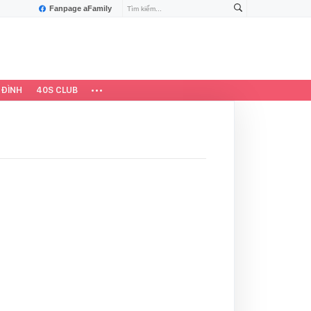
Fanpage aFamily
 ĐÌNH
40S CLUB