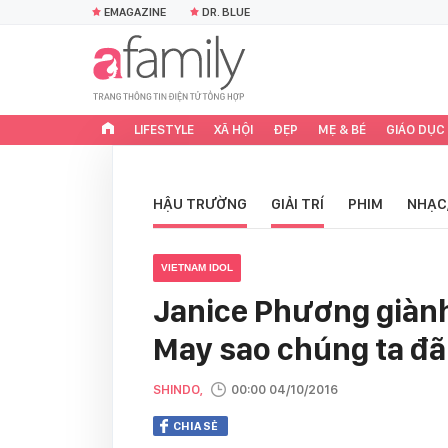
EMAGAZINE
DR. BLUE
LIFESTYLE
XÃ HỘI
ĐẸP
MẸ & BÉ
GIÁO DỤC
HẬU TRƯỜNG
GIẢI TRÍ
PHIM
NHẠC
VIETNAM IDOL
Janice Phương giành
May sao chúng ta đ
SHINDO,
00:00 04/10/2016
CHIA SẺ