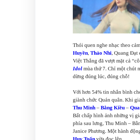
Thói quen nghe nhạc theo cảm 
Huyền
,
Thảo Nhi
, Quang Đạt 
Việt Thắng đã vượt mặt cả “cô
Idol
mùa thứ 7. Chỉ một chút nữ
dừng đúng lúc, đúng chỗ!
Với hơn 54% tin nhắn bình chọ
giành chức Quán quân. Khi gi
Thu Minh
–
Bằng Kiều
–
Qua
Bất chấp hình ảnh những vị gi
phía sau lưng, Thu Minh – Bằ
Janice Phương. Một hành động 
Huy Tuấn
vừa đọc lên.