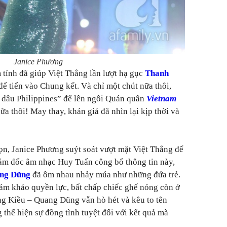
Janice Phương
tính đã giúp Việt Thắng lần lượt hạ gục
Thanh
để tiến vào Chung kết. Và chỉ một chút nữa thôi,
 dâu Philippines” để lên ngôi Quán quân
Vietnam
a thôi! May thay, khán giả đã nhìn lại kịp thời và
n, Janice Phương suýt soát vượt mặt Việt Thắng để
ám đốc âm nhạc Huy Tuấn công bố thông tin này,
ng Dũng
đã ôm nhau nhảy múa như những đứa trẻ.
ám khảo quyền lực, bất chấp chiếc ghế nóng còn ở
ng Kiều – Quang Dũng vẫn hò hét và kêu to tên
thể hiện sự đồng tình tuyệt đối với kết quả mà