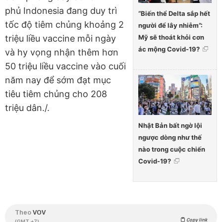
phủ Indonesia đang duy trì
“Biến thể Delta sắp hết
tốc độ tiêm chủng khoảng 2
người để lây nhiễm”:
Mỹ sẽ thoát khỏi cơn
triệu liều vaccine mỗi ngày
ác mộng Covid-19?
và hy vọng nhận thêm hơn
50 triệu liều vaccine vào cuối
năm nay để sớm đạt mục
tiêu tiêm chủng cho 208
triệu dân./.
Nhật Bản bất ngờ lội
ngược dòng như thế
nào trong cuộc chiến
Covid-19?
Theo
VOV
Copy link
(GMT +7)