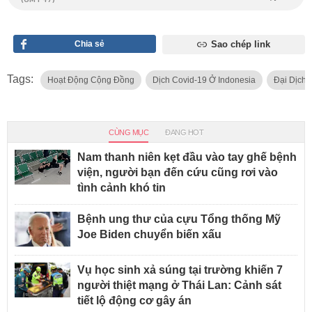
Chia sẻ
Sao chép link
Tags:
Hoạt Động Cộng Đồng
Dịch Covid-19 Ở Indonesia
Đại Dịch 
CÙNG MỤC
ĐANG HOT
Nam thanh niên kẹt đầu vào tay ghế bệnh
viện, người bạn đến cứu cũng rơi vào
tình cảnh khó tin
Bệnh ung thư của cựu Tổng thống Mỹ
Joe Biden chuyển biến xấu
Vụ học sinh xả súng tại trường khiến 7
người thiệt mạng ở Thái Lan: Cảnh sát
tiết lộ động cơ gây án