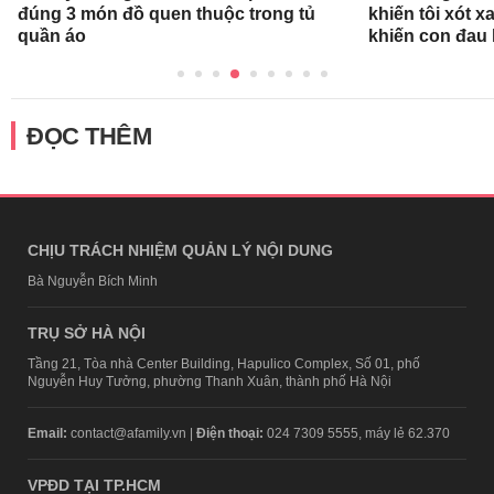
đúng 3 món đồ quen thuộc trong tủ
khiến tôi xót xa
quần áo
khiến con đau 
ĐỌC THÊM
CHỊU TRÁCH NHIỆM QUẢN LÝ NỘI DUNG
Bà Nguyễn Bích Minh
TRỤ SỞ HÀ NỘI
Tầng 21, Tòa nhà Center Building, Hapulico Complex, Số 01, phố
Nguyễn Huy Tưởng, phường Thanh Xuân, thành phố Hà Nội
Email:
contact@afamily.vn |
Điện thoại:
024 7309 5555, máy lẻ 62.370
VPĐD TẠI TP.HCM