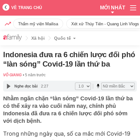
MỚI NHẤT
VỀ TRANG CHỦ
Thẩm mỹ viện Mailisa
Xét xử Thùy Tiên - Quang Linh Vlogs
Xã hội
Quốc tế
Indonesia đưa ra 6 chiến lược đối phó
“làn sóng” Covid-19 lần thứ ba
VÕ GIANG
5 năm trước
Nghe đọc bài
2:27
Nhằm ngăn chặn “làn sóng” Covid-19 lần thứ ba
có thể xảy ra vào cuối năm nay, chính phủ
Indonesia đã đưa ra 6 chiến lược đối phó sớm
với dịch bệnh.
Trong những ngày qua, số ca mắc mới Covid-19