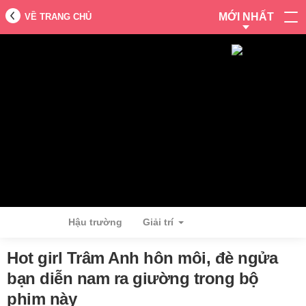
MỚI NHẤT
VỀ TRANG CHỦ
Hậu trường
Giải trí
Hot girl Trâm Anh hôn môi, đè ngửa
bạn diễn nam ra giường trong bộ
phim này