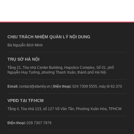
CHỊU TRÁCH NHIỆM QUẢN LÝ NỘI DUNG
Bà Nguyễn Bích Minh
TRỤ SỞ HÀ NỘI
Tầng 21, Tòa nhà Center Building, Hapulico Complex, Số 01, phố
Nguyễn Huy Tưởng, phường Thanh Xuân, thành phố Hà Nội
Email:
contact@afamily.vn |
Điện thoại:
024 7309 5555, máy lẻ 62.370
VPĐD TẠI TP.HCM
Tầng 4, Tòa nhà 123, số 127 Võ Văn Tần, Phường Xuân Hòa, TPHCM
Điện thoại:
028 7307 7979