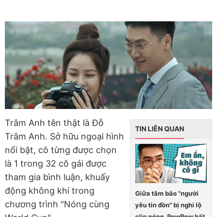
Trâm Anh tên thật là Đỗ
TIN LIÊN QUAN
Trâm Anh. Sở hữu ngoại hình
nổi bật, cô từng được chọn
là 1 trong 32 cô gái được
tham gia bình luận, khuấy
động không khí trong
Giữa tâm bão "người
chương trình "Nóng cùng
yêu tin đồn" bị nghi lộ
clip nóng, PewPew bất