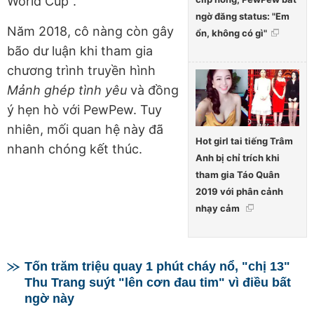
World Cup".
ngờ đăng status: "Em
Năm 2018, cô nàng còn gây
ổn, không có gì"
bão dư luận khi tham gia
chương trình truyền hình
Mảnh ghép tình yêu
và đồng
ý hẹn hò với PewPew. Tuy
nhiên, mối quan hệ này đã
Hot girl tai tiếng Trâm
nhanh chóng kết thúc.
Anh bị chỉ trích khi
tham gia Táo Quân
2019 với phân cảnh
nhạy cảm
Tốn trăm triệu quay 1 phút cháy nổ, "chị 13"
Thu Trang suýt "lên cơn đau tim" vì điều bất
ngờ này