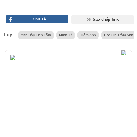
Chia sẻ
Sao chép link
Tags:
Anh Bảy Lịch Lãm
Minh Tít
Trâm Anh
Hot Girl Trâm Anh