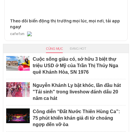
Theo dõi biến động thị trường mọi lúc, mọi nơi, tải app
ngay!
cafef.vn
CÙNG MỤC
ĐANG HOT
Cuộc sống giàu có, sở hữu 3 biệt thự
triệu USD ở Mỹ của Trần Thị Thúy Nga
quê Khánh Hòa, SN 1976
Nguyễn Khánh Ly bật khóc, lần đầu hát
"Tái sinh" trong liveshow đánh dấu 20
năm ca hát
Công diễn “Đất Nước Thiên Hùng Ca”:
75 phút khiến khán giả đi từ choáng
ngợp đến vỡ òa