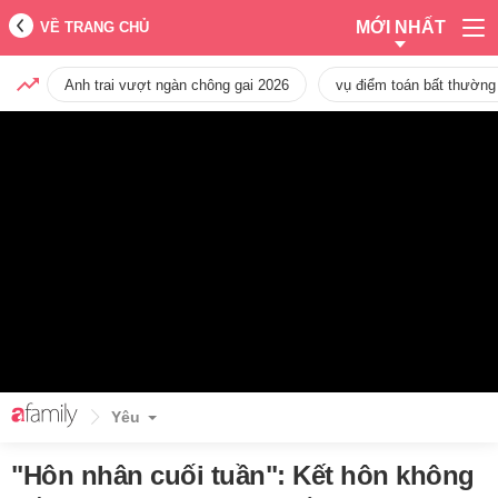
MỚI NHẤT
VỀ TRANG CHỦ
Anh trai vượt ngàn chông gai 2026
vụ điểm toán bất thường
Yêu
"Hôn nhân cuối tuần": Kết hôn không