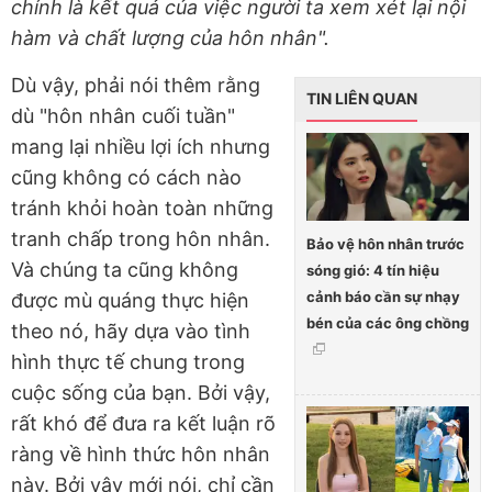
chính là kết quả của việc người ta xem xét lại nội
hàm và chất lượng của hôn nhân".
Dù vậy, phải nói thêm rằng
TIN LIÊN QUAN
dù "hôn nhân cuối tuần"
mang lại nhiều lợi ích nhưng
cũng không có cách nào
tránh khỏi hoàn toàn những
tranh chấp trong hôn nhân.
Bảo vệ hôn nhân trước
Và chúng ta cũng không
sóng gió: 4 tín hiệu
cảnh báo cần sự nhạy
được mù quáng thực hiện
bén của các ông chồng
theo nó, hãy dựa vào tình
hình thực tế chung trong
cuộc sống của bạn. Bởi vậy,
rất khó để đưa ra kết luận rõ
ràng về hình thức hôn nhân
này. Bởi vậy mới nói, chỉ cần