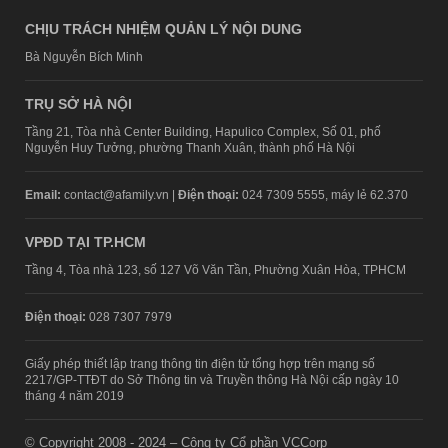
CHỊU TRÁCH NHIỆM QUẢN LÝ NỘI DUNG
Bà Nguyễn Bích Minh
TRỤ SỞ HÀ NỘI
Tầng 21, Tòa nhà Center Building, Hapulico Complex, Số 01, phố
Nguyễn Huy Tưởng, phường Thanh Xuân, thành phố Hà Nội
Email:
contact@afamily.vn |
Điện thoại:
024 7309 5555, máy lẻ 62.370
VPĐD TẠI TP.HCM
Tầng 4, Tòa nhà 123, số 127 Võ Văn Tần, Phường Xuân Hòa, TPHCM
Điện thoại:
028 7307 7979
Giấy phép thiết lập trang thông tin điện tử tổng hợp trên mạng số
2217/GP-TTĐT do Sở Thông tin và Truyền thông Hà Nội cấp ngày 10
tháng 4 năm 2019
© Copyright 2008 - 2024 – Công ty Cổ phần VCCorp