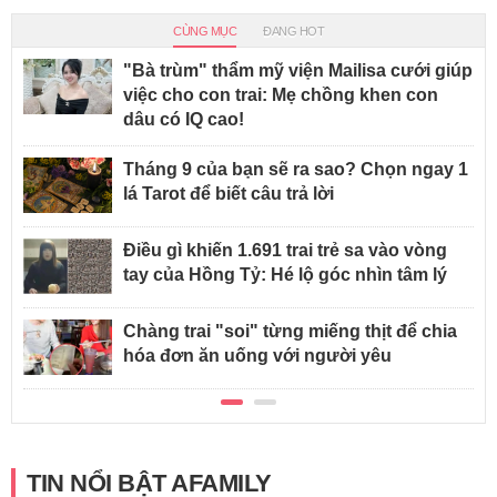
CÙNG MỤC
ĐANG HOT
"Bà trùm" thẩm mỹ viện Mailisa cưới giúp
việc cho con trai: Mẹ chồng khen con
dâu có IQ cao!
Tháng 9 của bạn sẽ ra sao? Chọn ngay 1
lá Tarot để biết câu trả lời
Điều gì khiến 1.691 trai trẻ sa vào vòng
tay của Hồng Tỷ: Hé lộ góc nhìn tâm lý
Chàng trai "soi" từng miếng thịt để chia
hóa đơn ăn uống với người yêu
TIN NỔI BẬT AFAMILY