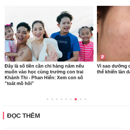
Đây là số tiền cần chi hàng năm nếu
Vì sao dưỡng d
muốn vào học cùng trường con trai
thể khiến làn 
Khánh Thi - Phan Hiển: Xem con số
"toát mồ hôi"
ĐỌC THÊM