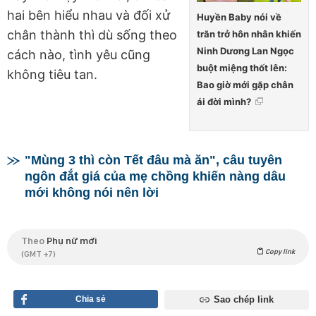
hai bên hiểu nhau và đối xử
Huyền Baby nói về
chân thành thì dù sống theo
trăn trở hôn nhân khiến
Ninh Dương Lan Ngọc
cách nào, tình yêu cũng
buột miệng thốt lên:
không tiêu tan.
Bao giờ mới gặp chân
ái đời mình?
"Mùng 3 thì còn Tết đâu mà ăn", câu tuyên
ngôn đắt giá của mẹ chồng khiến nàng dâu
mới không nói nên lời
Theo
Phụ nữ mới
Copy link
(GMT +7)
Chia sẻ
Sao chép link