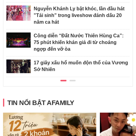
Nguyễn Khánh Ly bật khóc, lần đầu hát
"Tái sinh" trong liveshow đánh dấu 20
năm ca hát
Công diễn “Đất Nước Thiên Hùng Ca”:
75 phút khiến khán giả đi từ choáng
ngợp đến vỡ òa
17 giây xấu hổ muốn độn thổ của Vương
Sở Nhiên
TIN NỔI BẬT AFAMILY