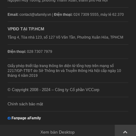
Nguyễn Huy Tưởng, phường Thanh Xuân, thành phố Hà Nội
Email:
contact@afamily.vn |
Điện thoại:
024 7309 5555, máy lẻ 62.370
VPĐD TẠI TP.HCM
Tầng 4, Tòa nhà 123, số 127 Võ Văn Tần, Phường Xuân Hòa, TPHCM
Điện thoại:
028 7307 7979
Giấy phép thiết lập trang thông tin điện tử tổng hợp trên mạng số
2217/GP-TTĐT do Sở Thông tin và Truyền thông Hà Nội cấp ngày 10
tháng 4 năm 2019
© Copyright 2008 - 2024 – Công ty Cổ phần VCCorp
Chính sách bảo mật
Fanpage aFamily
Xem bản Desktop