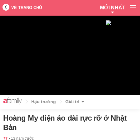
MỚI NHẤT
VỀ TRANG CHỦ
Hậu trường
Giải trí
Hoàng My diện áo dài rực rỡ ở Nhật
Bản
TT
13 năm trước