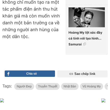
không chỉ muốn tạo ra một
tác phẩm điện ảnh thu hút
khán giả mà còn muốn vinh
danh một bản trường ca về
những người anh hùng của
Hoàng My lột xác đầy
một dân tộc.
cá tính với tạo hình...
Samurai
Chia sẻ
Sao chép link
Tags:
Người Đep
Truyền Thuyết
Nhật Bản
Vũ Hoàng My
V