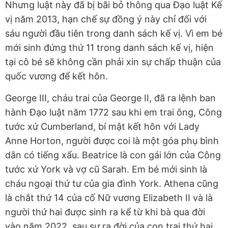
Nhưng luật này đã bị bãi bỏ thông qua Đạo luật Kế
vị năm 2013, hạn chế sự đồng ý này chỉ đối với
sáu người đầu tiên trong danh sách kế vị. Vì em bé
mới sinh đứng thứ 11 trong danh sách kế vị, hiện
tại cô bé sẽ không cần phải xin sự chấp thuận của
quốc vương để kết hôn.
George III, cháu trai của George II, đã ra lệnh ban
hành Đạo luật năm 1772 sau khi em trai ông, Công
tước xứ Cumberland, bí mật kết hôn với Lady
Anne Horton, người được coi là một góa phụ bình
dân có tiếng xấu. Beatrice là con gái lớn của Công
tước xứ York và vợ cũ Sarah. Em bé mới sinh là
cháu ngoại thứ tư của gia đình York. Athena cũng
là chắt thứ 14 của cố Nữ vương Elizabeth II và là
người thứ hai được sinh ra kể từ khi bà qua đời
vào năm 2022, sau sự ra đời của con trai thứ hai