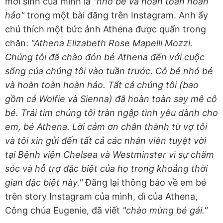
mới sinh của mình là
"nhỏ bé và hoàn toàn hoàn
hảo"
trong một bài đăng trên Instagram. Anh ấy
chú thích một bức ảnh Athena được quấn trong
chăn:
"Athena Elizabeth Rose Mapelli Mozzi.
Chúng tôi đã chào đón bé Athena đến với cuộc
sống của chúng tôi vào tuần trước. Cô bé nhỏ bé
và hoàn toàn hoàn hảo. Tất cả chúng tôi (bao
gồm cả Wolfie và Sienna) đã hoàn toàn say mê cô
bé. Trái tim chúng tôi tràn ngập tình yêu dành cho
em, bé Athena. Lời cảm ơn chân thành từ vợ tôi
và tôi xin gửi đến tất cả các nhân viên tuyệt vời
tại Bệnh viện Chelsea và Westminster vì sự chăm
sóc và hỗ trợ đặc biệt của họ trong khoảng thời
gian đặc biệt này."
Đăng lại thông báo về em bé
trên story Instagram của mình, dì của Athena,
Công chúa Eugenie, đã viết
"chào mừng bé gái."