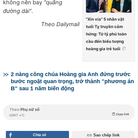
không nên bay
"quãng
đường dài"
.
"Xin vía" 5 nhân vật
Theo Dailymail
tuổi Tỵ truyền cảm
hứng: Từ tỷ phú toàn
cầu đến biểu tượng
hoàng gia trẻ tuổi
2 nàng công chúa Hoàng gia Anh đứng trước
bước ngoặt quan trọng, trở thành "phương án
B" sau 1 năm biến động
Theo
Phụ nữ số
Copy link
(GMT +7)
Chia sẻ
Sao chép link