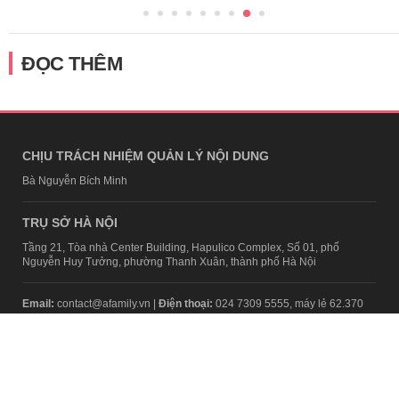
ĐỌC THÊM
CHỊU TRÁCH NHIỆM QUẢN LÝ NỘI DUNG
Bà Nguyễn Bích Minh
TRỤ SỞ HÀ NỘI
Tầng 21, Tòa nhà Center Building, Hapulico Complex, Số 01, phố
Nguyễn Huy Tưởng, phường Thanh Xuân, thành phố Hà Nội
Email:
contact@afamily.vn |
Điện thoại:
024 7309 5555, máy lẻ 62.370
VPĐD TẠI TP.HCM
Tầng 4, Tòa nhà 123, số 127 Võ Văn Tần, Phường Xuân Hòa, TPHCM