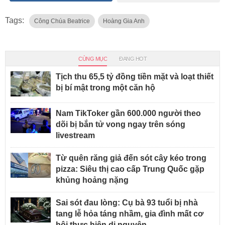
Tags:
Công Chúa Beatrice
Hoàng Gia Anh
CÙNG MỤC
ĐANG HOT
Tịch thu 65,5 tỷ đồng tiền mặt và loạt thiết
bị bí mật trong một căn hộ
Nam TikToker gần 600.000 người theo
dõi bị bắn tử vong ngay trên sóng
livestream
Từ quên răng giả đến sót cây kéo trong
pizza: Siêu thị cao cấp Trung Quốc gặp
khủng hoảng nặng
Sai sót đau lòng: Cụ bà 93 tuổi bị nhà
tang lễ hỏa táng nhầm, gia đình mất cơ
hội thực hiện di nguyện