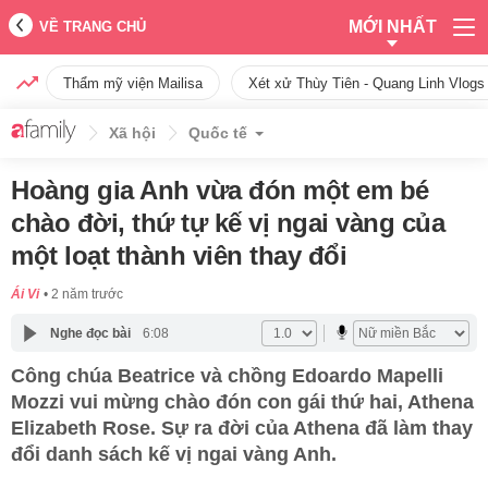
MỚI NHẤT
VỀ TRANG CHỦ
Thẩm mỹ viện Mailisa
Xét xử Thùy Tiên - Quang Linh Vlogs
Xã hội
Quốc tế
Hoàng gia Anh vừa đón một em bé
chào đời, thứ tự kế vị ngai vàng của
một loạt thành viên thay đổi
Ái Vi
2 năm trước
Nghe đọc bài
6:08
Công chúa Beatrice và chồng Edoardo Mapelli
Mozzi vui mừng chào đón con gái thứ hai, Athena
Elizabeth Rose. Sự ra đời của Athena đã làm thay
đổi danh sách kế vị ngai vàng Anh.