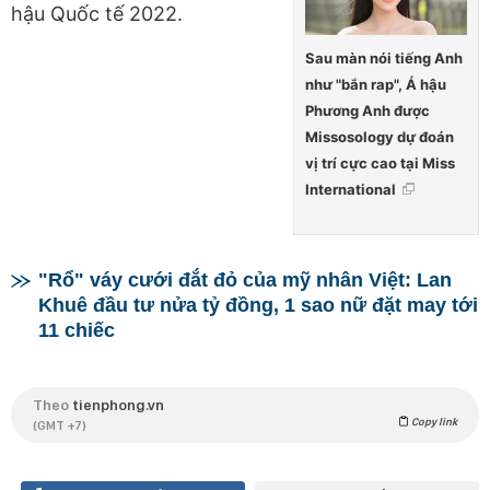
hậu Quốc tế 2022.
Sau màn nói tiếng Anh
như "bắn rap", Á hậu
Phương Anh được
Missosology dự đoán
vị trí cực cao tại Miss
International
"Rổ" váy cưới đắt đỏ của mỹ nhân Việt: Lan
Khuê đầu tư nửa tỷ đồng, 1 sao nữ đặt may tới
11 chiếc
Theo
tienphong.vn
Copy link
(GMT +7)