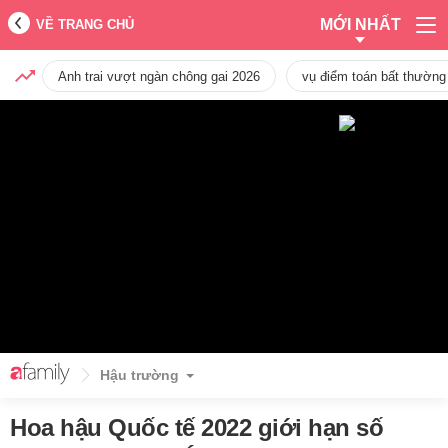
MỚI NHẤT
VỀ TRANG CHỦ
Anh trai vượt ngàn chông gai 2026
vụ điểm toán bất thường
Hậu trường
Hoa hậu Quốc tế 2022 giới hạn số