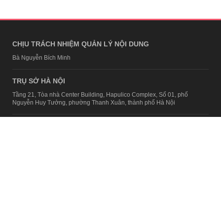
CHỊU TRÁCH NHIỆM QUẢN LÝ NỘI DUNG
Bà Nguyễn Bích Minh
TRỤ SỞ HÀ NỘI
Tầng 21, Tòa nhà Center Building, Hapulico Complex, Số 01, phố
Nguyễn Huy Tưởng, phường Thanh Xuân, thành phố Hà Nội
Email:
contact@afamily.vn |
Điện thoại:
024 7309 5555, máy lẻ 62.370
VPĐD TẠI TP.HCM
Tầng 4, Tòa nhà 123, số 127 Võ Văn Tần, Phường Xuân Hòa, TPHCM
Điện thoại:
028 7307 7979
Giấy phép thiết lập trang thông tin điện tử tổng hợp trên mạng số
2217/GP-TTĐT do Sở Thông tin và Truyền thông Hà Nội cấp ngày 10