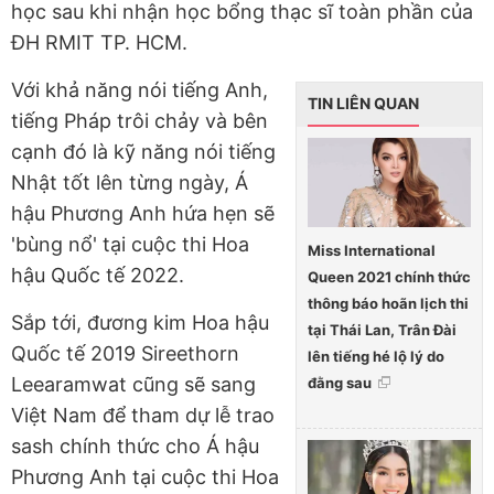
học sau khi nhận học bổng thạc sĩ toàn phần của
ĐH RMIT TP. HCM.
Với khả năng nói tiếng Anh,
TIN LIÊN QUAN
tiếng Pháp trôi chảy và bên
cạnh đó là kỹ năng nói tiếng
Nhật tốt lên từng ngày, Á
hậu Phương Anh hứa hẹn sẽ
'bùng nổ' tại cuộc thi Hoa
Miss International
hậu Quốc tế 2022.
Queen 2021 chính thức
thông báo hoãn lịch thi
Sắp tới, đương kim Hoa hậu
tại Thái Lan, Trân Đài
Quốc tế 2019 Sireethorn
lên tiếng hé lộ lý do
Leearamwat cũng sẽ sang
đằng sau
Việt Nam để tham dự lễ trao
sash chính thức cho Á hậu
Phương Anh tại cuộc thi Hoa