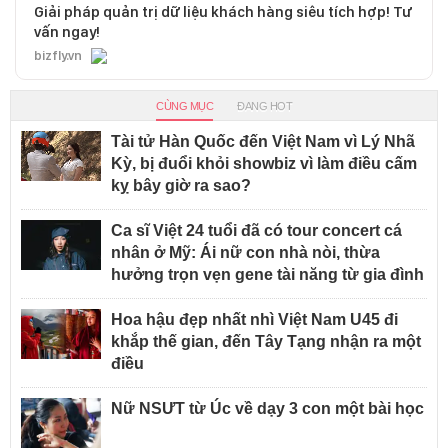
Giải pháp quản trị dữ liệu khách hàng siêu tích hợp! Tư
vấn ngay!
bizfly.vn
CÙNG MỤC
ĐANG HOT
Tài tử Hàn Quốc đến Việt Nam vì Lý Nhã
Kỳ, bị đuổi khỏi showbiz vì làm điều cấm
kỵ bây giờ ra sao?
Ca sĩ Việt 24 tuổi đã có tour concert cá
nhân ở Mỹ: Ái nữ con nhà nòi, thừa
hưởng trọn vẹn gene tài năng từ gia đình
Hoa hậu đẹp nhất nhì Việt Nam U45 đi
khắp thế gian, đến Tây Tạng nhận ra một
điều
Nữ NSƯT từ Úc về dạy 3 con một bài học