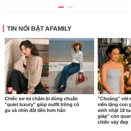
TIN NỔI BẬT AFAMILY
Chiếc sơ mi chấm bi đúng chuẩn
"Choáng" với 
"quiet luxury" giúp outfit trông có
viên tặng con g
gu và nhìn đắt tiền hơn hẳn
sinh nhật 18 t
giáp" còn qua
chiếc váy đẹp