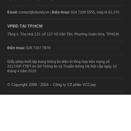
Email:
contact@afamily.vn |
Điện thoại:
024 7309 5555, máy lẻ 62.370
VPĐD TẠI TP.HCM
Tầng 4, Tòa nhà 123, số 127 Võ Văn Tần, Phường Xuân Hòa, TPHCM
Điện thoại:
028 7307 7979
Giấy phép thiết lập trang thông tin điện tử tổng hợp trên mạng số
2217/GP-TTĐT do Sở Thông tin và Truyền thông Hà Nội cấp ngày 10
tháng 4 năm 2019
© Copyright 2008 - 2024 – Công ty Cổ phần VCCorp
Chính sách bảo mật
Fanpage aFamily
Xem bản Desktop