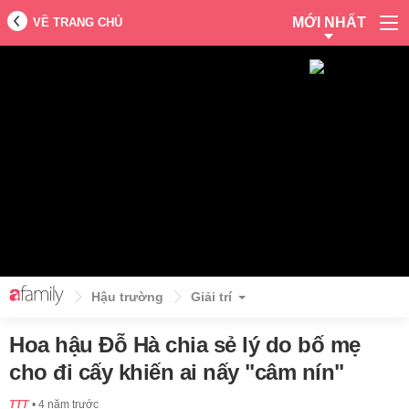
MỚI NHẤT
VỀ TRANG CHỦ
Hậu trường
Giải trí
Hoa hậu Đỗ Hà chia sẻ lý do bố mẹ
cho đi cấy khiến ai nấy "câm nín"
TTT
4 năm trước