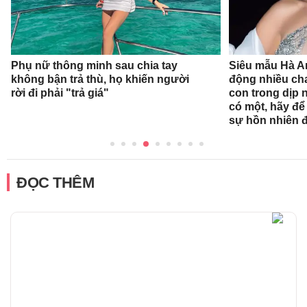
Phụ nữ thông minh sau chia tay
Siêu mẫu Hà A
không bận trả thù, họ khiến người
động nhiều ch
rời đi phải "trả giá"
con trong dịp n
có một, hãy để
sự hồn nhiên 
ĐỌC THÊM