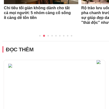
Chi tiêu tối giản không dành cho tất
Rộ trào lưu uốn
cả mọi người: 5 nhóm càng cố sống
pha chanh trướ
ít càng dễ tốn tiền
sự giúp đẹp da
"thải độc" như
ĐỌC THÊM