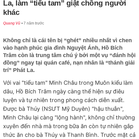
La, làm “tiểu tam” giật chồng người
khác
Quang Vũ
7 năm trước
Không chỉ là cái tên bị “ghét” nhiều nhất vì chen
vào hạnh phúc gia đình Nguyệt Ánh, Hồ Bích
Trâm còn là trung tâm chú ý bởi một vụ “đánh hội
đồng” ngay tại quán café, nạn nhân là “thánh giải
trí” Phát La.
Với vai "tiểu tam" Minh Châu trong Muôn kiểu làm
dâu, Hồ Bích Trâm ngày càng thể hiện sự điêu
luyện và tự nhiên trong phong cách diễn xuất.
Được bà Thúy (NSƯT Mỹ Duyên) "hậu thuẫn",
Minh Châu lại càng "lộng hành", không chỉ thường
xuyên đến nhà mà trong bữa ăn còn tự nhiên gắp
thức ăn cho bà Thúy và Thanh Bình. Trước mặt cả