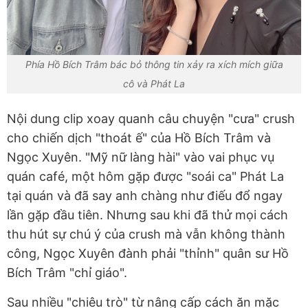
Phía Hồ Bích Trâm bác bỏ thông tin xảy ra xích mích giữa
cô và Phát La
Nội dung clip xoay quanh câu chuyện "cưa" crush
cho chiến dịch "thoát ế" của Hồ Bích Trâm và
Ngọc Xuyên. "Mỹ nữ làng hài" vào vai phục vụ
quán café, một hôm gặp được "soái ca" Phát La
tại quán và đã say anh chàng như điếu đổ ngay
lần gặp đầu tiên. Nhưng sau khi đã thử mọi cách
thu hút sự chú ý của crush mà vẫn không thành
công, Ngọc Xuyên đành phải "thỉnh" quân sư Hồ
Bích Trâm "chỉ giáo".
Sau nhiều "chiêu trò" từ nâng cấp cách ăn mặc