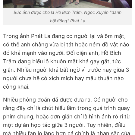
Bức ảnh được cho là Hồ Bích Trâm, Ngọc Xuyên "đánh
hội đồng" Phát La
Trong ảnh Phát La đang co người lại và ôm mặt,
có thể anh chàng vừa bị tát hoặc ném đồ vật nào
đó khá mạnh vào người. Đối diện anh, Hồ Bích
Trâm đang biểu lộ khuôn mặt khá gay gắt, tức
giận. Nhiều người khá bất ngờ vì trước nay giữa 3
người chưa hề có xích mích hay mâu thuẫn nào
công khai.
Nhiều phỏng đoán đã được đưa ra. Có người cho
rằng đây chỉ là chút hiểu lầm trong quá trình quay
phim chung, hoặc đơn giản chỉ là hình ảnh rò rỉ từ
một dự án hợp tác giữa 3 người. Tuy nhiên, điều
mà nhiều fan lo lắng hơn cả chính là nhan sắc của