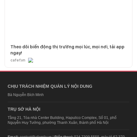
Theo dõi biến động thị trường mọi lúc, mọi nơi, tải app
ngay!
cafef.vn
CHỊU TRÁCH NHIỆM QUẢN LÝ NỘI DUNG
Bà Nguyễn Bích Minh
TRỤ SỞ HÀ NỘI
Tầng 21, Tòa nhà Center Building, Hapulico Complex, Số 01, phố
Nguyễn Huy Tưởng, phường Thanh Xuân, thành phố Hà Nội
Email:
contact@afamily.vn |
Điện thoại:
024 7309 5555, máy lẻ 62.370