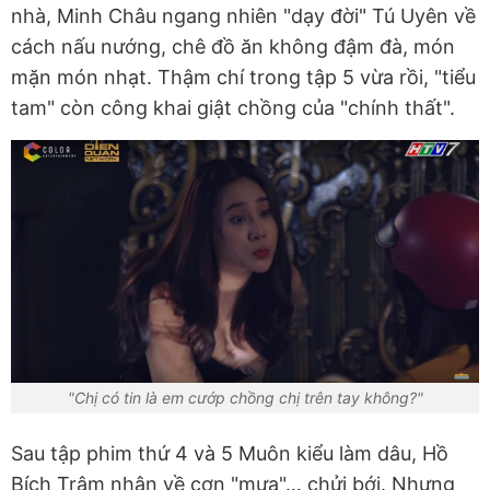
nhà, Minh Châu ngang nhiên "dạy đời" Tú Uyên về
cách nấu nướng, chê đồ ăn không đậm đà, món
mặn món nhạt. Thậm chí trong tập 5 vừa rồi, "tiểu
tam" còn công khai giật chồng của "chính thất".
"Chị có tin là em cướp chồng chị trên tay không?"
Sau tập phim thứ 4 và 5 Muôn kiểu làm dâu, Hồ
Bích Trâm nhận về cơn "mưa"… chửi bới. Nhưng