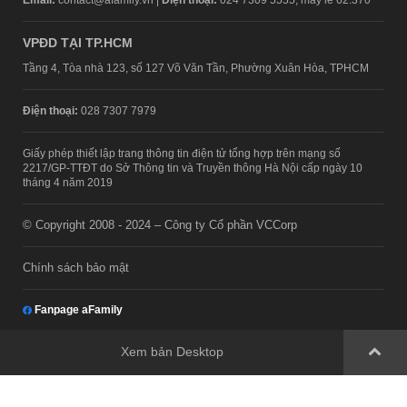
VPĐD TẠI TP.HCM
Tầng 4, Tòa nhà 123, số 127 Võ Văn Tần, Phường Xuân Hòa, TPHCM
Điện thoại:
028 7307 7979
Giấy phép thiết lập trang thông tin điện tử tổng hợp trên mạng số
2217/GP-TTĐT do Sở Thông tin và Truyền thông Hà Nội cấp ngày 10
tháng 4 năm 2019
© Copyright 2008 - 2024 – Công ty Cổ phần VCCorp
Chính sách bảo mật
Fanpage aFamily
Xem bản Desktop