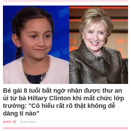
Bé gái 8 tuổi bất ngờ nhận được thư an
ủi từ bà Hillary Clinton khi mất chức lớp
trưởng: "Cô hiểu rất rõ thật không dễ
dàng tí nào”
QUỐC TẾ
-
8 năm trước