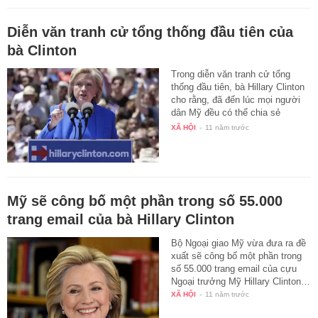
Diễn văn tranh cử tổng thống đầu tiên của
bà Clinton
Trong diễn văn tranh cử tổng
thống đầu tiên, bà Hillary Clinton
cho rằng, đã đến lúc mọi người
dân Mỹ đều có thể chia sẻ
trách…
XÃ HỘI
-
11 năm trước
Mỹ sẽ công bố một phần trong số 55.000
trang email của bà Hillary Clinton
Bộ Ngoại giao Mỹ vừa đưa ra đề
xuất sẽ công bố một phần trong
số 55.000 trang email của cựu
Ngoại trưởng Mỹ Hillary Clinton…
XÃ HỘI
-
11 năm trước