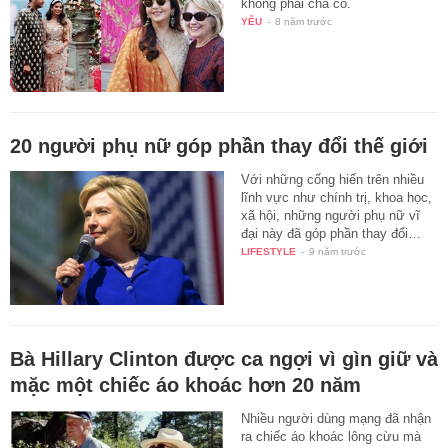
không phải cha cô.
YÊU
-
8 năm trước
20 người phụ nữ góp phần thay đổi thế giới
Với những cống hiến trên nhiều
lĩnh vực như chính trị, khoa học,
xã hội, những người phụ nữ vĩ
đại này đã góp phần thay đổi…
LIFESTYLE
-
9 năm trước
Bà Hillary Clinton được ca ngợi vì gìn giữ và
mặc một chiếc áo khoác hơn 20 năm
Nhiều người dùng mạng đã nhận
ra chiếc áo khoác lông cừu mà