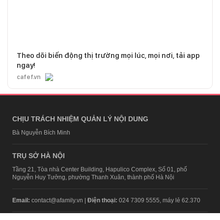
Theo dõi biến động thị trường mọi lúc, mọi nơi, tải app
ngay!
cafef.vn
CHỊU TRÁCH NHIỆM QUẢN LÝ NỘI DUNG
Bà Nguyễn Bích Minh
TRỤ SỞ HÀ NỘI
Tầng 21, Tòa nhà Center Building, Hapulico Complex, Số 01, phố
Nguyễn Huy Tưởng, phường Thanh Xuân, thành phố Hà Nội
Email:
contact@afamily.vn |
Điện thoại:
024 7309 5555, máy lẻ 62.370