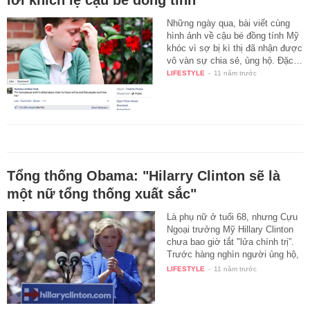
lời khích lệ cậu bé đồng tính
Những ngày qua, bài viết cùng
hình ảnh về cậu bé đồng tính Mỹ
khóc vì sợ bị kì thị đã nhận được
vô vàn sự chia sẻ, ủng hộ. Đặc…
LIFESTYLE
-
11 năm trước
Tổng thống Obama: "Hilarry Clinton sẽ là
một nữ tổng thống xuất sắc"
Là phụ nữ ở tuổi 68, nhưng Cựu
Ngoại trưởng Mỹ Hillary Clinton
chưa bao giờ tắt "lửa chính trị”.
Trước hàng nghìn người ủng hộ,
…
LIFESTYLE
-
11 năm trước