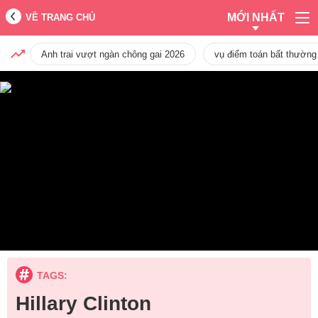
MỚI NHẤT
VỀ TRANG CHỦ
Anh trai vượt ngàn chông gai 2026
vụ điểm toán bất thường
TAGS:
Hillary Clinton