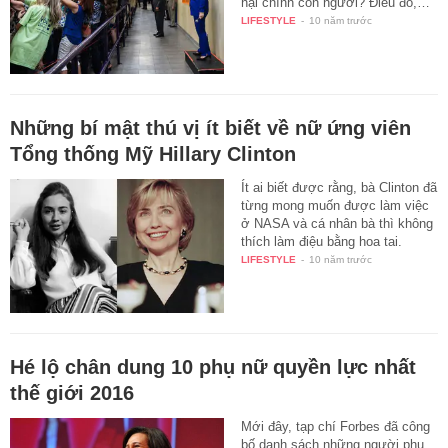
hại chính con người? Điều đó,…
LIFESTYLE
-
10 năm trước
Những bí mật thú vị ít biết về nữ ứng viên
Tổng thống Mỹ Hillary Clinton
Ít ai biết được rằng, bà Clinton đã
từng mong muốn được làm việc
ở NASA và cá nhân bà thì không
thích làm điệu bằng hoa tai.
LIFESTYLE
-
10 năm trước
Hé lộ chân dung 10 phụ nữ quyền lực nhất
thế giới 2016
Mới đây, tạp chí Forbes đã công
bố danh sách những người phụ