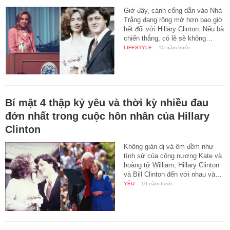
Giờ đây, cánh cổng dẫn vào Nhà
Trắng đang rộng mở hơn bao giờ
hết đối với Hillary Clinton. Nếu bà
chiến thắng, có lẽ sẽ không…
LIFESTYLE
-
10 năm trước
Bí mật 4 thập kỷ yêu và thời kỳ nhiều đau
đớn nhất trong cuộc hôn nhân của Hillary
Clinton
Không giản dị và êm đềm như
tình sử của công nương Kate và
hoàng tử William, Hillary Clinton
và Bill Clinton đến với nhau và…
YÊU
-
10 năm trước