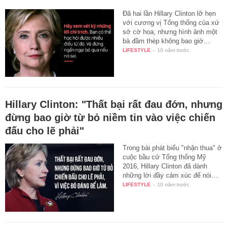
Đã hai lần Hillary Clinton lỡ hẹn
với cương vị Tổng thống của xứ
sở cờ hoa, nhưng hình ảnh một
bà đầm thép không bao giờ…
LIFESTYLE
-
10 năm trước
Hillary Clinton: "Thất bại rất đau đớn, nhưng
đừng bao giờ từ bỏ niềm tin vào việc chiến
đấu cho lẽ phải"
Trong bài phát biểu "nhận thua" ở
cuộc bầu cử Tổng thống Mỹ
2016, Hillary Clinton đã dành
những lời đầy cảm xúc để nói…
LIFESTYLE
-
10 năm trước