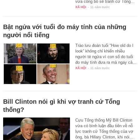
vừa công bố sẽ tranh cử Tổng…
XÃ HỘI
-
11 năm trước
Bật ngửa với tuổi đo máy tính của những
người nổi tiếng
Trào lưu đoán tuổi “How old do I
look” không chỉ khiến nhiều
người té ngửa vì con số do tuổi
đo máy tính đưa ra mà ngay cả…
XÃ HỘI
-
11 năm trước
Bill Clinton nói gì khi vợ tranh cử Tổng
thống?
Cựu Tổng thống Mỹ Bill Clinton
vừa có bình luận đầu tiên về nỗ
lực tranh cử Tổng thống của vợ
ông, bà Hillary Clinton, khi nói…