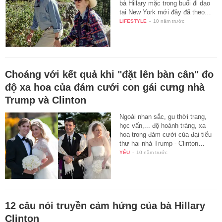
bà Hillary mặc trong buổi đi dạo
tại New York mới đây đã theo…
LIFESTYLE
-
10 năm trước
Choáng với kết quả khi "đặt lên bàn cân" đo
độ xa hoa của đám cưới con gái cưng nhà
Trump và Clinton
Ngoài nhan sắc, gu thời trang,
học vấn,... độ hoành tráng, xa
hoa trong đám cưới của đại tiểu
thư hai nhà Trump - Clinton…
YÊU
-
10 năm trước
12 câu nói truyền cảm hứng của bà Hillary
Clinton