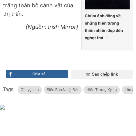
trắng toàn bộ cảnh vật của
thị trấn.
Chùm ảnh động về
những hiện tượng
(Nguồn: Irish Mirror)
thiên nhiên đẹp đến
nghẹt thở
Chia sẻ
Sao chép link
Tags:
Chuyện La
Siêu Bão Nhiệt Đới
Hiện Tượng Kỳ Lạ
Lốc X