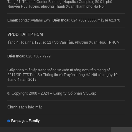
Tầng 21, Tòa nhà Center Building, Hapulico Complex, Số 01, phố
Nguyễn Huy Tưởng, phường Thanh Xuân, thành phố Hà Nội
Email:
contact@afamily.vn |
Điện thoại:
024 7309 5555, máy lẻ 62.370
VPĐD TẠI TP.HCM
Tầng 4, Tòa nhà 123, số 127 Võ Văn Tần, Phường Xuân Hòa, TPHCM
Điện thoại:
028 7307 7979
Giấy phép thiết lập trang thông tin điện tử tổng hợp trên mạng số
2217/GP-TTĐT do Sở Thông tin và Truyền thông Hà Nội cấp ngày 10
tháng 4 năm 2019
© Copyright 2008 - 2024 – Công ty Cổ phần VCCorp
Chính sách bảo mật
Fanpage aFamily