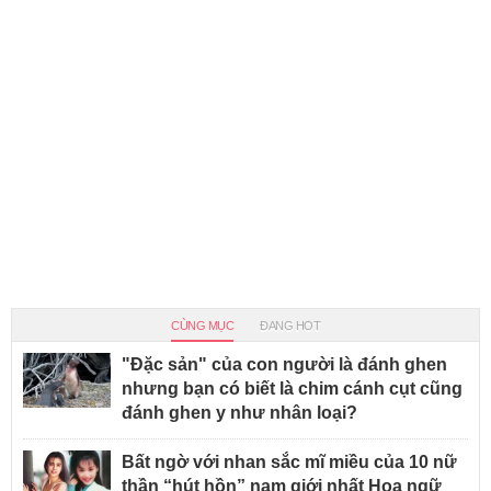
CÙNG MỤC
ĐANG HOT
"Đặc sản" của con người là đánh ghen
nhưng bạn có biết là chim cánh cụt cũng
đánh ghen y như nhân loại?
Bất ngờ với nhan sắc mĩ miều của 10 nữ
thần “hút hồn” nam giới nhất Hoa ngữ