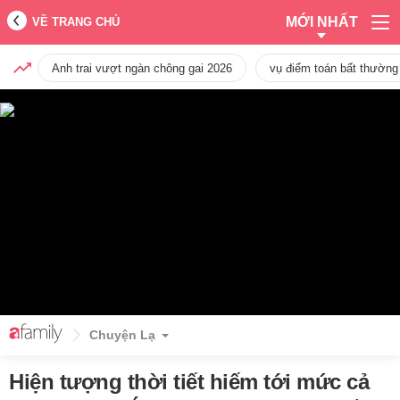
MỚI NHẤT
VỀ TRANG CHỦ
Anh trai vượt ngàn chông gai 2026
vụ điểm toán bất thường
Chuyện Lạ
Hiện tượng thời tiết hiếm tới mức cả