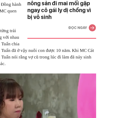
nông sản đi mai mối gặp
. Đồng hành
ngay cô gái ly dị chồng vì
à MC quen
bị vô sinh
ĐỌC NGAY
từng trải
g với nhau
 Tuấn chia
nh Tuấn đã ở vậy nuôi con được 10 năm. Khi MC Cát
 Tuấn nói rằng vợ cũ trong lúc đi làm đã nảy sinh
ác.