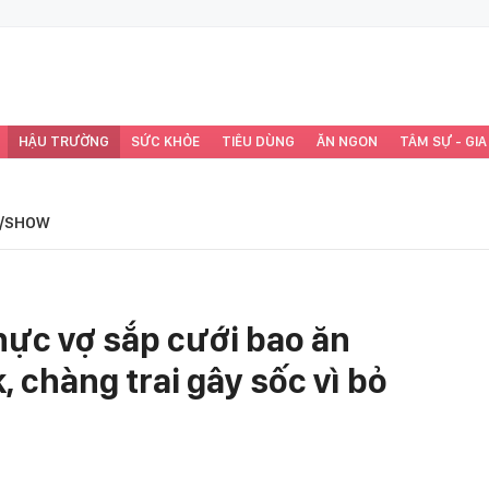
HẬU TRƯỜNG
SỨC KHỎE
TIÊU DÙNG
ĂN NGON
TÂM SỰ - GIA
/SHOW
hực vợ sắp cưới bao ăn
 chàng trai gây sốc vì bỏ