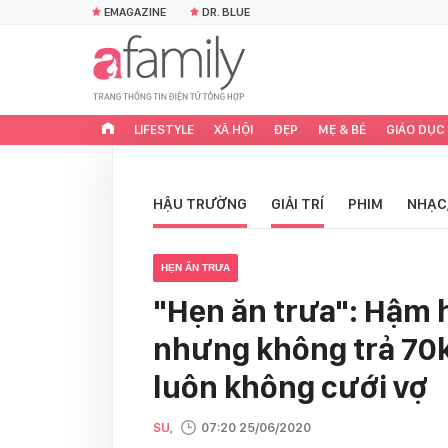
EMAGAZINE
DR. BLUE
LIFESTYLE
XÃ HỘI
ĐẸP
MẸ & BÉ
GIÁO DỤC
HẬU TRƯỜNG
GIẢI TRÍ
PHIM
NHẠC
HẸN ĂN TRƯA
"Hẹn ăn trưa": Hậm 
nhưng không trả 70k,
luôn không cưới vợ
SU,
07:20 25/06/2020