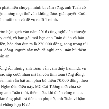
à phát hiện chuyện mình bị cắm sừng, anh Tuấn có
ện nhưng mọi thứ vẫn không được giải quyết. Cuối
ấn nuôi con và để vợ ra đi 1 mình.
 còn bộc bạch vào năm 2016 cũng nghĩ đến chuyện
y cưới, cô bạn gái mới hẹn anh Tuấn đi ăn và bảo
tiền, hóa đơn đưa ra là 270.000 đồng, song trong túi
000 đồng. Người này mới đề nghị anh Tuấn bù thêm
án ăn.
đồng rồi nhưng anh Tuấn vẫn cảm thấy hậm hực và
sao sắp cưới nhau mà lại còn tính toán từng đồng.
ả tiền mà vẫn bắt anh phải bù thêm 70.000 đồng, theo
. Nghe đến điều này, MC Cát Tường mới chia sẻ
òng anh Tuấn thôi, thêm nữa, khi đi ăn cùng nhau,
đàn ông phải trả tiền cho phụ nữ, anh Tuấn vì hậm
hì chẳng hợp lý đâu.