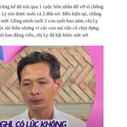
cũng kể đã trải qua 1 cuộc hôn nhân đổ vỡ vì chồng
ị Ly xin được nuôi cả 2 đứa trẻ. Đến hiện tại, chồng
 mới. Gồng mình nuôi 2 con suốt bao năm, chị Ly
lúc tủi thân nhưng vì các con mà vẫn cố chịu đựng.
i han động viên, chị Ly đã bật khóc nức nở.