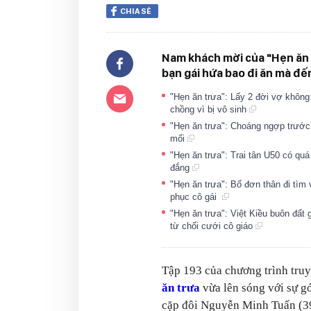
CHIA SẺ
Nam khách mời của "Hẹn ăn t
bạn gái hứa bao đi ăn mà đến
"Hẹn ăn trưa": Lấy 2 đời vợ không 
chồng vì bị vô sinh
"Hẹn ăn trưa": Choáng ngợp trước
mối
"Hẹn ăn trưa": Trai tân U50 có qu
đắng
"Hẹn ăn trưa": Bố đơn thân đi tìm 
phục cô gái
"Hẹn ăn trưa": Việt Kiều buôn đất
từ chối cưới cô giáo
Tập 193 của chương trình tru
ăn trưa
vừa lên sóng với sự g
cặp đôi Nguyễn Minh Tuấn (39