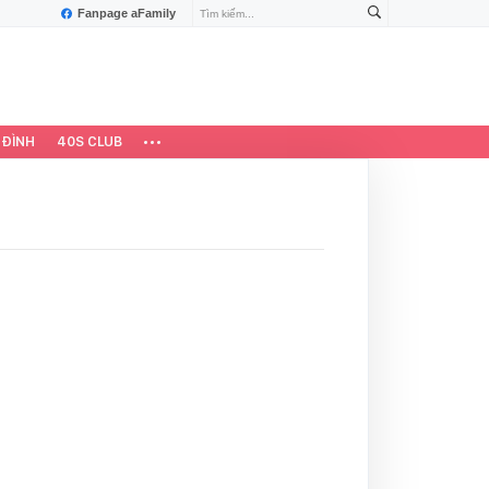
Fanpage aFamily
 ĐÌNH
40S CLUB