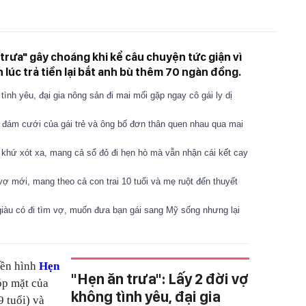
rưa" gây choáng khi kể câu chuyện tức giận vì
 lúc trả tiền lại bắt anh bù thêm 70 ngàn đồng.
tình yêu, đại gia nông sản đi mai mối gặp ngay cô gái ly dị
 đám cưới của gái trẻ và ông bố đơn thân quen nhau qua mai
á khứ xót xa, mang cả sổ đỏ đi hẹn hò mà vẫn nhận cái kết cay
vợ mới, mang theo cả con trai 10 tuổi và mẹ ruột đến thuyết
 giàu có đi tìm vợ, muốn đưa bạn gái sang Mỹ sống nhưng lại
yền hình
Hẹn
"Hẹn ăn trưa": Lấy 2 đời vợ
óp mặt của
không tình yêu, đại gia
 tuổi) và