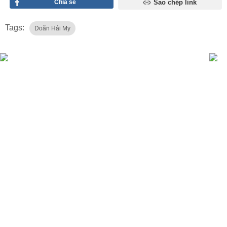
Chia sẻ
Sao chép link
Tags:
Doãn Hải My