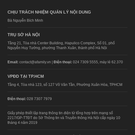
CHỊU TRÁCH NHIỆM QUẢN LÝ NỘI DUNG
Bà Nguyễn Bích Minh
TRỤ SỞ HÀ NỘI
Tầng 21, Tòa nhà Center Building, Hapulico Complex, Số 01, phố
Nguyễn Huy Tưởng, phường Thanh Xuân, thành phố Hà Nội
Email:
contact@afamily.vn |
Điện thoại:
024 7309 5555, máy lẻ 62.370
VPĐD TẠI TP.HCM
Tầng 4, Tòa nhà 123, số 127 Võ Văn Tần, Phường Xuân Hòa, TPHCM
Điện thoại:
028 7307 7979
Giấy phép thiết lập trang thông tin điện tử tổng hợp trên mạng số
2217/GP-TTĐT do Sở Thông tin và Truyền thông Hà Nội cấp ngày 10
tháng 4 năm 2019