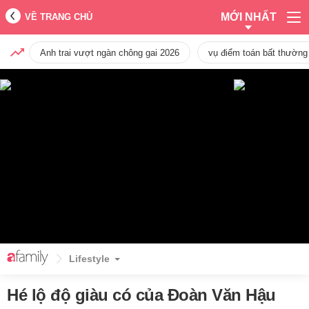
MỚI NHẤT
VỀ TRANG CHỦ
Anh trai vượt ngàn chông gai 2026
vụ điểm toán bất thường
Lifestyle
Hé lộ độ giàu có của Đoàn Văn Hậu