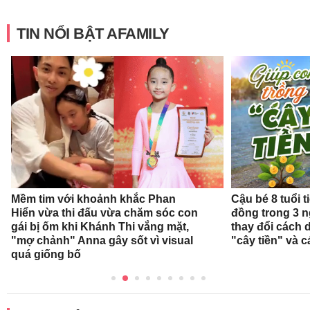
TIN NỔI BẬT AFAMILY
Mềm tim với khoảnh khắc Phan
Cậu bé 8 tuổi 
Hiển vừa thi đấu vừa chăm sóc con
đồng trong 3 
gái bị ốm khi Khánh Thi vắng mặt,
thay đổi cách 
"mợ chảnh" Anna gây sốt vì visual
"cây tiền" và c
quá giống bố