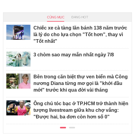
CÙNG MỤC
ĐANG HOT
Chiếc xe cà tàng lăn bánh 138 năm trước
là lý do cho lựa chọn "Tốt hơn", thay vì
"Tốt nhất"
3 chòm sao may mắn nhất ngày 7/8
Bên trong căn biệt thự ven biển mà Công
nương Diana từng mơ gọi là "khởi đầu
mới" trước khi qua đời vài tháng
Ông chú tóc bạc ở TP.HCM trở thành hiện
tượng livestream giữa khu chợ vắng:
"Được hai, ba đơn còn hơn số 0"