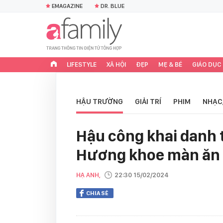
EMAGAZINE
DR. BLUE
LIFESTYLE
XÃ HỘI
ĐẸP
MẸ & BÉ
GIÁO DỤC
HẬU TRƯỜNG
GIẢI TRÍ
PHIM
NHẠC
Hậu công khai danh 
Hương khoe màn ăn 
HẠ ANH,
22:30 15/02/2024
CHIA SẺ