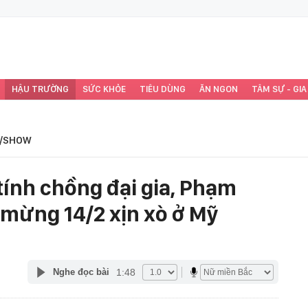
HẬU TRƯỜNG
SỨC KHỎE
TIÊU DÙNG
ĂN NGON
TÂM SỰ - GIA
/SHOW
tính chồng đại gia, Phạm
mừng 14/2 xịn xò ở Mỹ
1:48
Nghe đọc bài