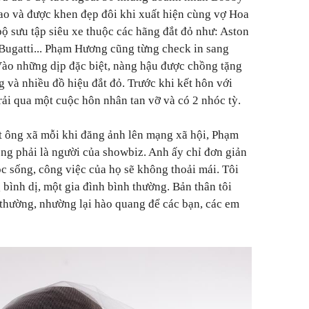
ao và được khen đẹp đôi khi xuất hiện cùng vợ Hoa
 sưu tập siêu xe thuộc các hãng đắt đỏ như: Aston
 Bugatti... Phạm Hương cũng từng check in sang
Vào những dịp đặc biệt, nàng hậu được chồng tặng
g và nhiều đồ hiệu đắt đỏ. Trước khi kết hôn với
ải qua một cuộc hôn nhân tan vỡ và có 2 nhóc tỳ.
t ông xã mỗi khi đăng ảnh lên mạng xã hội, Phạm
ng phải là người của showbiz. Anh ấy chỉ đơn giản
ộc sống, công việc của họ sẽ không thoải mái. Tôi
bình dị, một gia đình bình thường. Bản thân tôi
thường, nhường lại hào quang để các bạn, các em