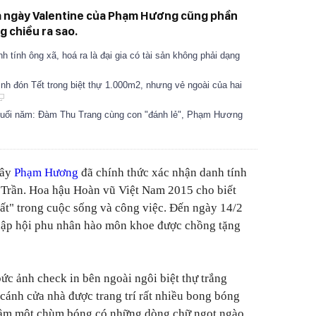
a ngày Valentine của Phạm Hương cũng phần
 chiều ra sao.
tính ông xã, hoá ra là đại gia có tài sản không phải dạng
nh đón Tết trong biệt thự 1.000m2, nhưng vẻ ngoài của hai
cuối năm: Đàm Thu Trang cùng con "đánh lẻ", Phạm Hương
đây
Phạm Hương
đã chính thức xác nhận danh tính
y Trần. Hoa hậu Hoàn vũ Việt Nam 2015 cho biết
ất" trong cuộc sống và công việc. Đến ngày 14/2
ập hội phu nhân hào môn khoe được chồng tặng
ức ảnh check in bên ngoài ngôi biệt thự trắng
, cánh cửa nhà được trang trí rất nhiều bong bóng
 cầm một chùm bóng có những dòng chữ ngọt ngào