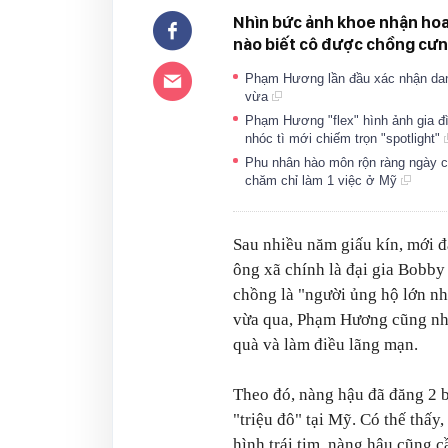
Nhìn bức ảnh khoe nhận ho
nào biết cô được chồng cưng
Phạm Hương lần đầu xác nhận danh 
vừa
Phạm Hương "flex" hình ảnh gia đì
nhóc tì mới chiếm trọn "spotlight"
Phu nhân hào môn rộn ràng ngày 
chăm chỉ làm 1 việc ở Mỹ
Sau nhiều năm giấu kín, mới 
ông xã chính là đại gia Bobb
chồng là "người ủng hộ lớn nh
vừa qua, Phạm Hương cũng nh
quà và làm điều lãng mạn.
Theo đó, nàng hậu đã đăng 2 b
"triệu đô" tại Mỹ. Có thế thấy
hình trái tim, nàng hậu cũng