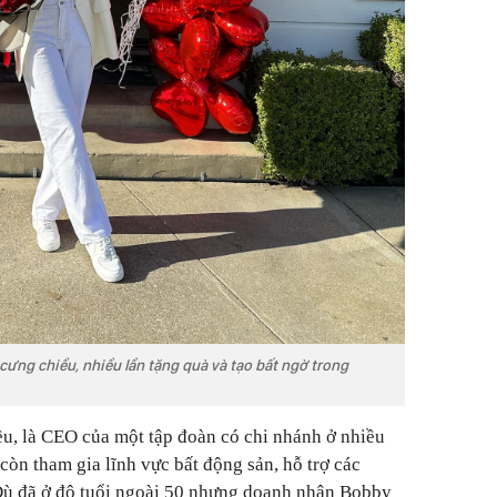
ưng chiều, nhiều lần tặng quà và tạo bất ngờ trong
u, là CEO của một tập đoàn có chi nhánh ở nhiều
n tham gia lĩnh vực bất động sản, hỗ trợ các
Dù đã ở độ tuổi ngoài 50 nhưng doanh nhân Bobby