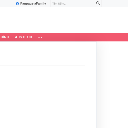
Fanpage aFamily
 ĐÌNH
40S CLUB