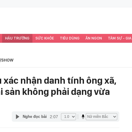
HẬU TRƯỜNG
SỨC KHỎE
TIÊU DÙNG
ĂN NGON
TÂM SỰ - GIA
/SHOW
xác nhận danh tính ông xã,
tài sản không phải dạng vừa
2:07
Nghe đọc bài