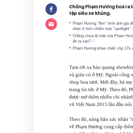
Chồng Phạm Hương hoá ra là
tập siêu xe khủng.
Phạm Hương "flex" hình ảnh gia đì
nhóc tì mới chiếm trọn "spotlight"
Chồng chưa lộ mặt của Phạm Hương:
ẩn ra sao?
Phạm Hương khoe chiếc clip 17s đ
Tạm rời xa hào quang showbiz
và giàu có ở Mỹ. Ngoài công v
shop hoa tươi. Mới đây, bà mẹ
trang tin tức ở Mỹ. Theo đó,
được mở thêm nhiều chi nhánh 
vũ Việt Nam 2015 lần đầu nói 
Theo đó, nàng hậu xác nhận "
về Phạm Hương cung cấp thôn