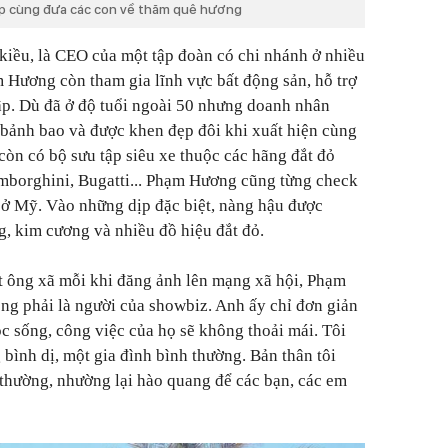
ịp cùng đưa các con về thăm quê hương
 kiều, là CEO của một tập đoàn có chi nhánh ở nhiều
Hương còn tham gia lĩnh vực bất động sản, hỗ trợ
ập. Dù đã ở độ tuổi ngoài 50 nhưng doanh nhân
 bảnh bao và được khen đẹp đôi khi xuất hiện cùng
òn có bộ sưu tập siêu xe thuộc các hãng đắt đỏ
amborghini, Bugatti... Phạm Hương cũng từng check
 ở Mỹ. Vào những dịp đặc biệt, nàng hậu được
g, kim cương và nhiều đồ hiệu đắt đỏ.
t ông xã mỗi khi đăng ảnh lên mạng xã hội, Phạm
ng phải là người của showbiz. Anh ấy chỉ đơn giản
ộc sống, công việc của họ sẽ không thoải mái. Tôi
bình dị, một gia đình bình thường. Bản thân tôi
thường, nhường lại hào quang để các bạn, các em