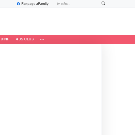
Fanpage aFamily
 ĐÌNH
40S CLUB