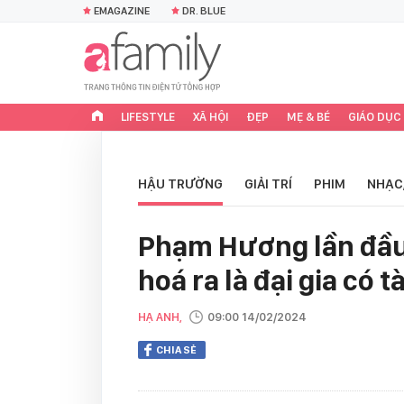
EMAGAZINE
DR. BLUE
LIFESTYLE
XÃ HỘI
ĐẸP
MẸ & BÉ
GIÁO DỤC
HẬU TRƯỜNG
GIẢI TRÍ
PHIM
NHẠC
Phạm Hương lần đầu 
hoá ra là đại gia có 
HẠ ANH,
09:00 14/02/2024
CHIA SẺ