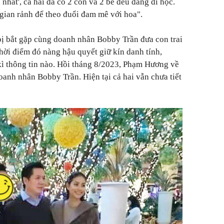
 nhất', cả hai đã có 2 con và 2 bé đều đang đi học.
gian rảnh để theo đuổi đam mê với hoa".
ị bắt gặp cùng doanh nhân Bobby Trần đưa con trai
hời điểm đó nàng hậu quyết giữ kín danh tính,
kì thông tin nào. Hồi tháng 8/2023, Phạm Hương về
anh nhân Bobby Trần. Hiện tại cả hai vẫn chưa tiết