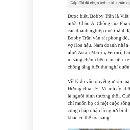
Cặp đôi đã chụp ảnh cưới nhân d
Được biết, Bobby Trần là Việt
nước Châu Á. Chồng của Phạm 
các doanh nghiệp mới thành l
Bobby Trần vẫn rất phong độ,
vợ Hoa hậu. Nam doanh nhân c
như: Aston Martin, Ferrari, L
in sang chảnh bên dàn siêu xe
chồng tặng biệt thự nghỉ dưỡn
Về lý do vẫn quyết giữ kín mặ
Hương chia sẻ:
"Vì anh ấy khô
là người bình thường thôi. Cu
chỉ muốn họ có một cuộc sống 
cũng chấp nhận là người bình 
khác có thể tỏa sáng".