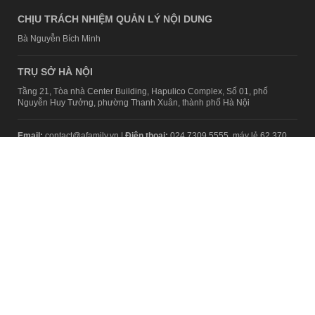
CHỊU TRÁCH NHIỆM QUẢN LÝ NỘI DUNG
Bà Nguyễn Bích Minh
TRỤ SỞ HÀ NỘI
Tầng 21, Tòa nhà Center Building, Hapulico Complex, Số 01, phố
Nguyễn Huy Tưởng, phường Thanh Xuân, thành phố Hà Nội
Email:
contact@afamily.vn |
Điện thoại:
024 7309 5555, máy lẻ 62.370
VPĐD TẠI TP.HCM
Tầng 4, Tòa nhà 123, số 127 Võ Văn Tần, Phường Xuân Hòa, TPHCM
Điện thoại:
028 7307 7979
Giấy phép thiết lập trang thông tin điện tử tổng hợp trên mạng số
2217/GP-TTĐT do Sở Thông tin và Truyền thông Hà Nội cấp ngày 10
tháng 4 năm 2019
© Copyright 2008 - 2024 – Công ty Cổ phần VCCorp