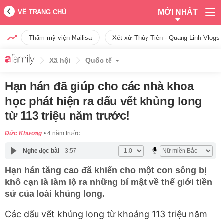
MỚI NHẤT
VỀ TRANG CHỦ
Thẩm mỹ viện Mailisa
Xét xử Thùy Tiên - Quang Linh Vlogs
Xã hội
Quốc tế
Hạn hán đã giúp cho các nhà khoa
học phát hiện ra dấu vết khủng long
từ 113 triệu năm trước!
Đức Khương
4 năm trước
Nghe đọc bài
3:57
Hạn hán tăng cao đã khiến cho một con sông bị
khô cạn là làm lộ ra những bí mật về thế giới tiền
sử của loài khủng long.
Các dấu vết khủng long từ khoảng 113 triệu năm