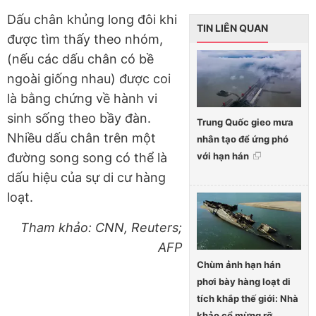
Dấu chân khủng long đôi khi
TIN LIÊN QUAN
được tìm thấy theo nhóm,
(nếu các dấu chân có bề
ngoài giống nhau) được coi
là bằng chứng về hành vi
sinh sống theo bầy đàn.
Trung Quốc gieo mưa
Nhiều dấu chân trên một
nhân tạo để ứng phó
với hạn hán
đường song song có thể là
dấu hiệu của sự di cư hàng
loạt.
Tham khảo: CNN, Reuters;
AFP
Chùm ảnh hạn hán
phơi bày hàng loạt di
tích khắp thế giới: Nhà
khảo cổ mừng rỡ,