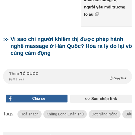
người yêu môi trường
lo âu
Vì sao chỉ người khiếm thị được phép hành
nghề massage ở Hàn Quốc? Hóa ra lý do lại vô
cùng cảm động
Theo
TỔ QUỐC
Copy link
(GMT +7)
Chia sẻ
Sao chép link
Tags:
Hoá Thạch
Khủng Long Chân Thú
Đợt Nắng Nóng
Dấu 