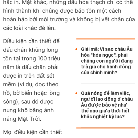
hắc ín. Mặt khác, những dấu hóa thạch chỉ có thể
hình thành khi chúng được bảo tồn một cách
hoàn hảo bởi môi trường và không bị vết chân của
các loài khác đè lên.
Điều kiện cần thiết để
Giải mã: Vì sao châu Âu
dấu chân khủng long
hóa "hỏa ngục", phải
tồn tại trong 100 triệu
chăng con người đang
năm là dấu chân phải
trả giá cho hành động
của chính mình?
được in trên đất sét
mềm (ví dụ, dọc theo
hồ, bờ biển hoặc lòng
Quá nóng để làm việc,
người lao động ở châu
sông), sau đó được
Âu được bảo vệ như
nung khô bằng ánh
thế nào giữa thời tiết
khắc nghiệt kỷ lục?
nắng Mặt Trời.
Mọi điều kiện cần thiết