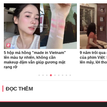
9 năm trôi qua
5 hộp má hồng "made in Vietnam"
của phim Việt:
lên màu tự nhiên, không cần
lên mây, lời th
makeup đậm vẫn giúp gương mặt
rạng rỡ
ĐỌC THÊM