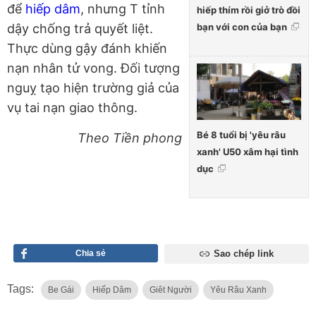
để
hiếp dâm
, nhưng T tỉnh
hiếp thím rồi giở trò đồi
bạn với con của bạn
dậy chống trả quyết liệt.
Thực dùng gậy đánh khiến
nạn nhân tử vong. Đối tượng
nguỵ tạo hiện trường giả của
vụ tai nạn giao thông.
Bé 8 tuổi bị 'yêu râu
Theo Tiền phong
xanh' U50 xâm hại tình
dục
Chia sẻ
Sao chép link
Tags:
Be Gái
Hiếp Dâm
Giêt Người
Yêu Râu Xanh