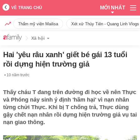
MỚI NHẤT
VỀ TRANG CHỦ
Thẩm mỹ viện Mailisa
Xét xử Thùy Tiên - Quang Linh Vlogs
Xã hội
Hai 'yêu râu xanh' giết bé gái 13 tuổi
rồi dựng hiện trường giả
10 năm trước
Thấy cháu T đang trên đường đi học về nên Thực
và Phóng nảy sinh ý định 'hãm hại' vì nạn nhân
từng chửi Thực. Khi bị T chống trả, Thực dùng
gậy chết nạn nhân rồi dựng hiện trường giả vụ tai
nạn giao thông.