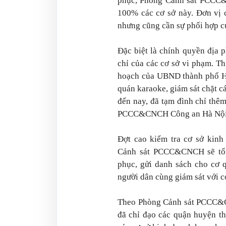
phục, Phòng Cảnh sát PCCC&
100% các cơ sở này. Đơn vị 
nhưng cũng cần sự phối hợp c
Đặc biệt là chính quyền địa 
chỉ của các cơ sở vi phạm. T
hoạch của UBND thành phố Hà
quán karaoke, giám sát chặt cá
đến nay, đã tạm đình chỉ thê
PCCC&CNCH Công an Hà Nội 
Đợt cao kiểm tra cơ sở kinh
Cảnh sát PCCC&CNCH sẽ tổn
phục, gửi danh sách cho cơ q
người dân cùng giám sát với c
Theo Phòng Cảnh sát PCCC&CN
đã chỉ đạo các quận huyện th