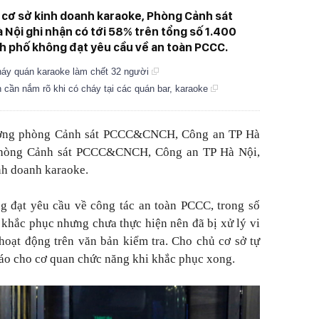
c cơ sở kinh doanh karaoke, Phòng Cảnh sát
ội ghi nhận có tới 58% trên tổng số 1.400
h phố không đạt yêu cầu về an toàn PCCC.
háy quán karaoke làm chết 32 người
cần nắm rõ khi có cháy tại các quán bar, karaoke
rưởng phòng Cảnh sát PCCC&CNCH, Công an TP Hà
 Phòng Cảnh sát PCCC&CNCH, Công an TP Hà Nội,
inh doanh karaoke.
g đạt yêu cầu về công tác an toàn PCCC, trong số
 khắc phục nhưng chưa thực hiện nên đã bị xử lý vi
 hoạt động trên văn bản kiểm tra. Cho chủ cơ sở tự
áo cho cơ quan chức năng khi khắc phục xong.