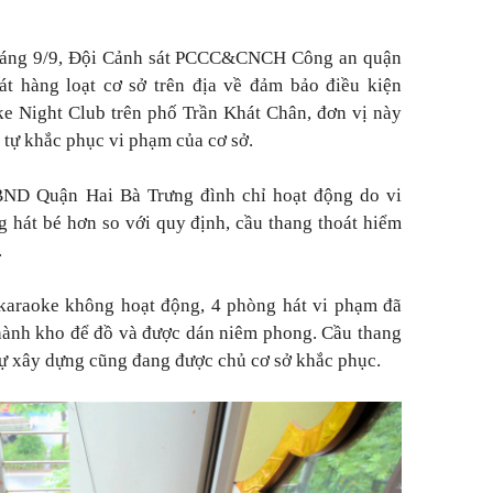
 sáng 9/9, Đội Cảnh sát PCCC&CNCH Công an quận
át hàng loạt cơ sở trên địa về đảm bảo điều kiện
ke Night Club trên phố Trần Khát Chân, đơn vị này
nh tự khắc phục vi phạm của cơ sở.
BND Quận Hai Bà Trưng đình chỉ hoạt động do vi
g hát bé hơn so với quy định, cầu thang thoát hiểm
.
 karaoke không hoạt động, 4 phòng hát vi phạm đã
hành kho để đồ và được dán niêm phong. Cầu thang
 tự xây dựng cũng đang được chủ cơ sở khắc phục.