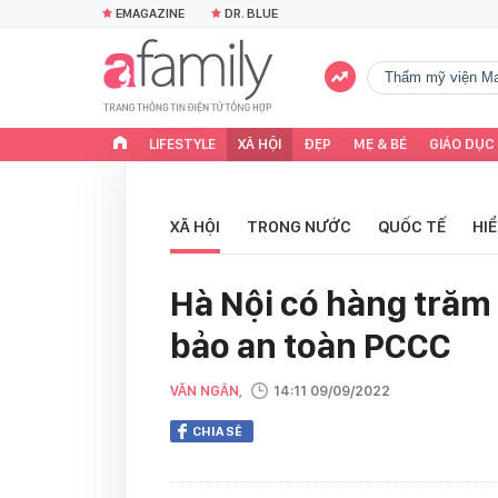
EMAGAZINE
DR. BLUE
Thẩm mỹ viện Ma
LIFESTYLE
XÃ HỘI
ĐẸP
MẸ & BÉ
GIÁO DỤC
XÃ HỘI
TRONG NƯỚC
QUỐC TẾ
HI
Hà Nội có hàng tră
bảo an toàn PCCC
VĂN NGÂN,
14:11 09/09/2022
CHIA SẺ