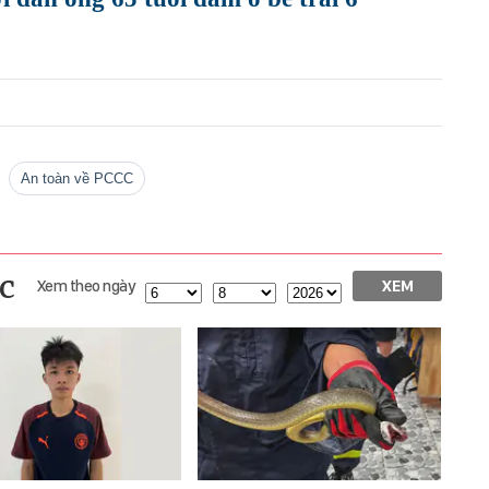
an toàn về PCCC
c
Xem theo ngày
XEM