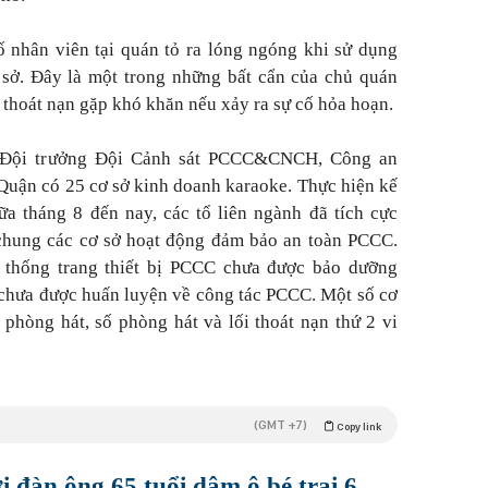
số nhân viên tại quán tỏ ra lóng ngóng khi sử dụng
 sở. Đây là một trong những bất cẩn của chủ quán
 thoát nạn gặp khó khăn nếu xảy ra sự cố hỏa hoạn.
 Đội trưởng Đội Cảnh sát PCCC&CNCH, Công an
"Quận có 25 cơ sở kinh doanh karaoke. Thực hiện kế
a tháng 8 đến nay, các tổ liên ngành đã tích cực
 chung các cơ sở hoạt động đảm bảo an toàn PCCC.
 thống trang thiết bị PCCC chưa được bảo dưỡng
chưa được huấn luyện về công tác PCCC. Một số cơ
h phòng hát, số phòng hát và lối thoát nạn thứ 2 vi
(GMT +7)
Copy link
 đàn ông 65 tuổi dâm ô bé trai 6