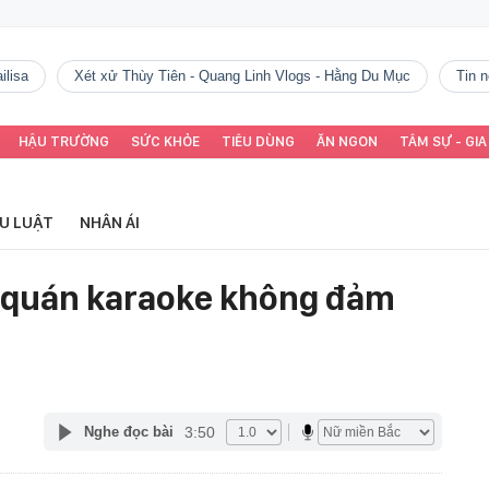
ilisa
Xét xử Thùy Tiên - Quang Linh Vlogs - Hằng Du Mục
tin
HẬU TRƯỜNG
SỨC KHỎE
TIÊU DÙNG
ĂN NGON
TÂM SỰ - GIA
ỂU LUẬT
NHÂN ÁI
m quán karaoke không đảm
3:50
Nghe đọc bài