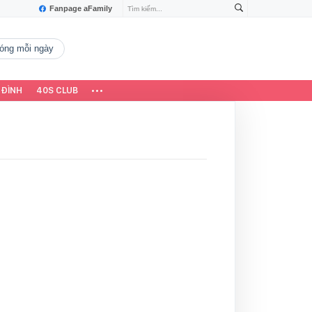
Fanpage aFamily
 nóng mỗi ngày
 ĐÌNH
40S CLUB