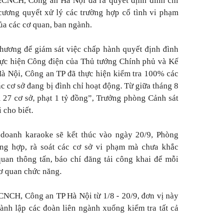
CNCH, Công an Hà Nội đã ra quyết định đình chỉ
cương quyết xử lý các trường hợp cố tình vi phạm
ủa các cơ quan, ban ngành.
phương để giám sát việc chấp hành quyết định đình
hực hiện Công điện của Thủ tướng Chính phủ và Kế
 Nội, Công an TP đã thực hiện kiểm tra 100% các
c cơ sở đang bị đình chỉ hoạt động. Từ giữa tháng 8
m 27 cơ sở, phạt 1 tỷ đồng”, Trưởng phòng Cảnh sát
cho biết.
 doanh karaoke sẽ kết thúc vào ngày 20/9, Phòng
g hợp, rà soát các cơ sở vi phạm mà chưa khắc
uan thông tấn, báo chí đăng tải công khai để mỗi
ơ quan chức năng.
CH, Công an TP Hà Nội từ 1/8 - 20/9, đơn vị này
ành lập các đoàn liên ngành xuống kiểm tra tất cả