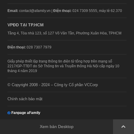
Email:
contact@afamily.vn |
Điện thoại:
024 7309 5555, máy lẻ 62.370
VPĐD TẠI TP.HCM
Tầng 4, Tòa nhà 123, số 127 Võ Văn Tần, Phường Xuân Hòa, TPHCM
Điện thoại:
028 7307 7979
Giấy phép thiết lập trang thông tin điện tử tổng hợp trên mạng số
2217/GP-TTĐT do Sở Thông tin và Truyền thông Hà Nội cấp ngày 10
tháng 4 năm 2019
© Copyright 2008 - 2024 – Công ty Cổ phần VCCorp
Chính sách bảo mật
Fanpage aFamily
Xem bản Desktop