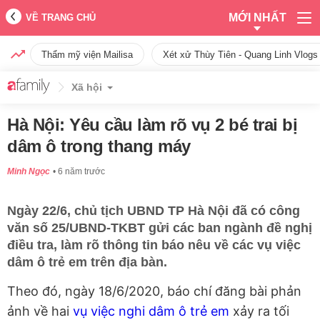
MỚI NHẤT
VỀ TRANG CHỦ
Thẩm mỹ viện Mailisa
Xét xử Thùy Tiên - Quang Linh Vlogs
Xã hội
Hà Nội: Yêu cầu làm rõ vụ 2 bé trai bị
dâm ô trong thang máy
Minh Ngọc
6 năm trước
Ngày 22/6, chủ tịch UBND TP Hà Nội đã có công
văn số 25/UBND-TKBT gửi các ban ngành đề nghị
điều tra, làm rõ thông tin báo nêu về các vụ việc
dâm ô trẻ em trên địa bàn.
Theo đó, ngày 18/6/2020, báo chí đăng bài phản
ảnh về hai
vụ việc nghi dâm ô trẻ em
xảy ra tối