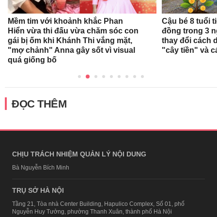
Mềm tim với khoảnh khắc Phan
Cậu bé 8 tuổi 
Hiển vừa thi đấu vừa chăm sóc con
đồng trong 3 
gái bị ốm khi Khánh Thi vắng mặt,
thay đổi cách 
"mợ chảnh" Anna gây sốt vì visual
"cây tiền" và c
quá giống bố
ĐỌC THÊM
CHỊU TRÁCH NHIỆM QUẢN LÝ NỘI DUNG
Bà Nguyễn Bích Minh
TRỤ SỞ HÀ NỘI
Tầng 21, Tòa nhà Center Building, Hapulico Complex, Số 01, phố
Nguyễn Huy Tưởng, phường Thanh Xuân, thành phố Hà Nội