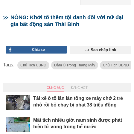
NÓNG: Khởi tố thêm tội danh đối với nữ đại
gia bất động sản Thái Bình
Chia sẻ
Sao chép link
Tags:
Chủ Tịch UBND
Dâm Ô Trong Thang Máy
Chủ Tịch UBND T
CÙNG MỤC
ĐANG HOT
Tài xế ô tô lấn làn tông xe máy chở 2 trẻ
nhỏ rồi bỏ chạy bị phạt 38 triệu đồng
Mất tích nhiều giờ, nam sinh được phát
hiện tử vong trong bể nước