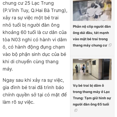
chung cư 25 Lạc Trung
(P.Vĩnh Tuy, Q.Hai Bà Trưng),
xảy ra sự việc một bé trai
nhỏ tuổi bị người đàn ông
Phẫn nộ clip người đàn
khoảng 60 tuổi là cư dân của
ông dúi đầu, tát mạnh
vào mặt bé trai trong
tòa N03 nghi có hành vi dâm
thang máy chung cư
ô, có hành động đụng chạm
vào bộ phận sinh dục của bé
khi di chuyển cùng thang
máy.
Ngay sau khi xảy ra sự việc,
Vụ bé trai bị dâm ô
gia đình bé trai đã trình báo
trong thang máy ở Lạc
chính quyền sở tại có mặt để
Trung: Tạm giữ hình sự
làm rõ sự việc.
người đàn ông 65 tuổi