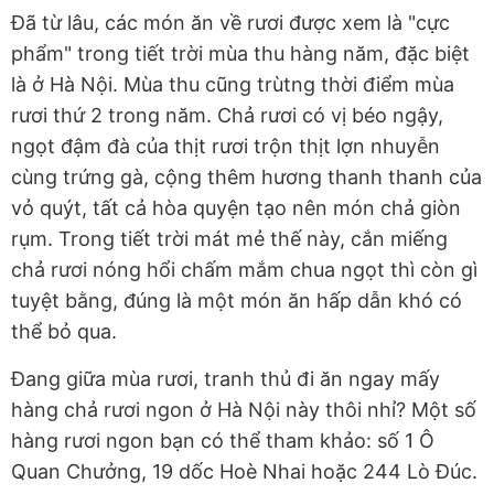
Đã từ lâu, các món ăn về rươi được xem là "cực
phẩm" trong tiết trời mùa thu hàng năm, đặc biệt
là ở Hà Nội. Mùa thu cũng trùtng thời điểm mùa
rươi thứ 2 trong năm. Chả rươi có vị béo ngậy,
ngọt đậm đà của thịt rươi trộn thịt lợn nhuyễn
cùng trứng gà, cộng thêm hương thanh thanh của
vỏ quýt, tất cả hòa quyện tạo nên món chả giòn
rụm. Trong tiết trời mát mẻ thế này, cắn miếng
chả rươi nóng hổi chấm mắm chua ngọt thì còn gì
tuyệt bằng, đúng là một món ăn hấp dẫn khó có
thể bỏ qua.
Đang giữa mùa rươi, tranh thủ đi ăn ngay mấy
hàng chả rươi ngon ở Hà Nội này thôi nhỉ? Một số
hàng rươi ngon bạn có thể tham khảo: số 1 Ô
Quan Chưởng, 19 dốc Hoè Nhai hoặc 244 Lò Đúc.