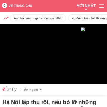
MỚI NHẤT
VỀ TRANG CHỦ
Anh trai vượt ngàn chông gai 2026
vụ điểm toán bất thường
Ăn ngon
Hà Nội lập thu rồi, nếu bỏ lỡ những