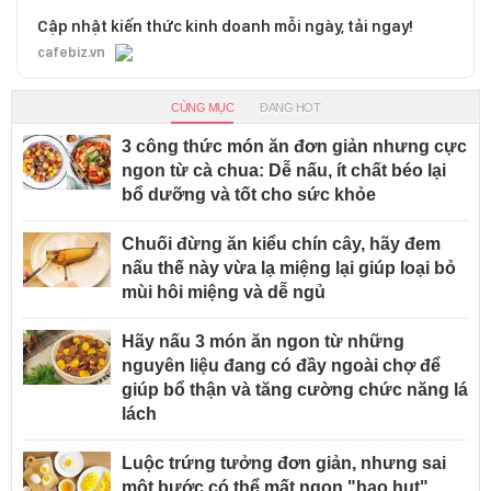
Cập nhật kiến thức kinh doanh mỗi ngày, tải ngay!
cafebiz.vn
CÙNG MỤC
ĐANG HOT
3 công thức món ăn đơn giản nhưng cực
ngon từ cà chua: Dễ nấu, ít chất béo lại
bổ dưỡng và tốt cho sức khỏe
Chuối đừng ăn kiểu chín cây, hãy đem
nấu thế này vừa lạ miệng lại giúp loại bỏ
mùi hôi miệng và dễ ngủ
Hãy nấu 3 món ăn ngon từ những
nguyên liệu đang có đầy ngoài chợ để
giúp bổ thận và tăng cường chức năng lá
lách
Luộc trứng tưởng đơn giản, nhưng sai
một bước có thể mất ngon "hao hụt"