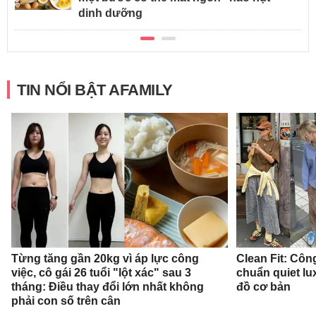
dinh dưỡng
TIN NỔI BẬT AFAMILY
Từng tăng gần 20kg vì áp lực công
Clean Fit: Cô
việc, cô gái 26 tuổi "lột xác" sau 3
chuẩn quiet l
tháng: Điều thay đổi lớn nhất không
đồ cơ bản
phải con số trên cân