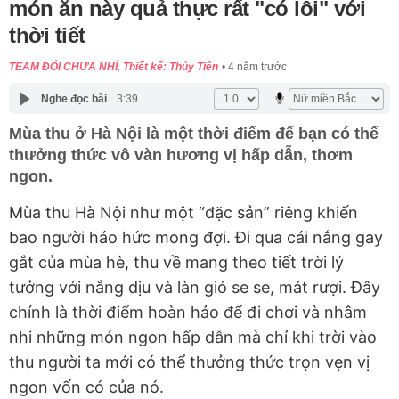
món ăn này quả thực rất "có lỗi" với
thời tiết
TEAM ĐÓI CHƯA NHỈ, Thiết kế: Thủy Tiên
4 năm trước
Nghe đọc bài
3:39
Mùa thu ở Hà Nội là một thời điểm để bạn có thể
thưởng thức vô vàn hương vị hấp dẫn, thơm
ngon.
Mùa thu Hà Nội như một “đặc sản” riêng khiến
bao người háo hức mong đợi. Đi qua cái nắng gay
gắt của mùa hè, thu về mang theo tiết trời lý
tưởng với nắng dịu và làn gió se se, mát rượi. Đây
chính là thời điểm hoàn hảo để đi chơi và nhâm
nhi những món ngon hấp dẫn mà chỉ khi trời vào
thu người ta mới có thể thưởng thức trọn vẹn vị
ngon vốn có của nó.