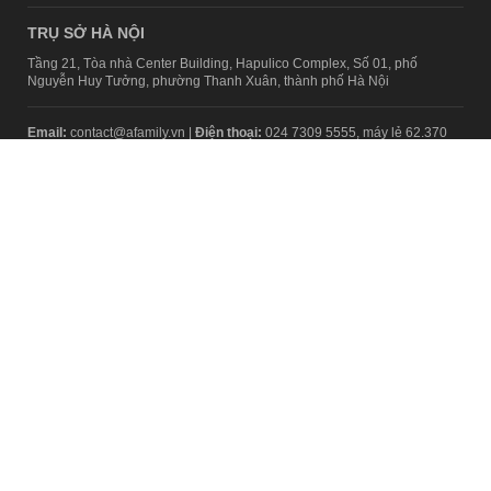
TRỤ SỞ HÀ NỘI
Tầng 21, Tòa nhà Center Building, Hapulico Complex, Số 01, phố
Nguyễn Huy Tưởng, phường Thanh Xuân, thành phố Hà Nội
Email:
contact@afamily.vn |
Điện thoại:
024 7309 5555, máy lẻ 62.370
VPĐD TẠI TP.HCM
Tầng 4, Tòa nhà 123, số 127 Võ Văn Tần, Phường Xuân Hòa, TPHCM
Điện thoại:
028 7307 7979
Giấy phép thiết lập trang thông tin điện tử tổng hợp trên mạng số
2217/GP-TTĐT do Sở Thông tin và Truyền thông Hà Nội cấp ngày 10
tháng 4 năm 2019
© Copyright 2008 - 2024 – Công ty Cổ phần VCCorp
Chính sách bảo mật