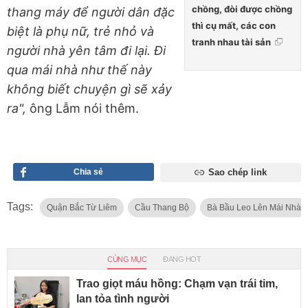
chồng, đòi được chồng
thang máy để người dân đặc
thì cụ mất, các con
biệt là phụ nữ, trẻ nhỏ và
tranh nhau tài sản
người nhà yên tâm đi lại. Đi
qua mái nhà như thế này
không biết chuyện gì sẽ xảy
ra",
ông Lẫm nói thêm.
Chia sẻ
Sao chép link
Tags:
Quận Bắc Từ Liêm
Cầu Thang Bộ
Bà Bầu Leo Lên Mái Nhà
CÙNG MỤC
ĐANG HOT
Trao giọt máu hồng: Chạm vạn trái tim,
lan tỏa tình người