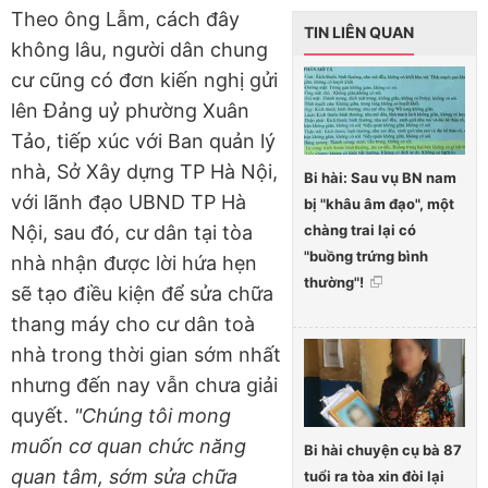
Theo ông Lẫm, cách đây
TIN LIÊN QUAN
không lâu, người dân chung
cư cũng có đơn kiến nghị gửi
lên Đảng uỷ phường Xuân
Tảo, tiếp xúc với Ban quản lý
nhà, Sở Xây dựng TP Hà Nội,
Bi hài: Sau vụ BN nam
với lãnh đạo UBND TP Hà
bị "khâu âm đạo", một
chàng trai lại có
Nội, sau đó, cư dân tại tòa
"buồng trứng bình
nhà nhận được lời hứa hẹn
thường"!
sẽ tạo điều kiện để sửa chữa
thang máy cho cư dân toà
nhà trong thời gian sớm nhất
nhưng đến nay vẫn chưa giải
quyết.
"Chúng tôi mong
muốn cơ quan chức năng
Bi hài chuyện cụ bà 87
quan tâm, sớm sửa chữa
tuổi ra tòa xin đòi lại