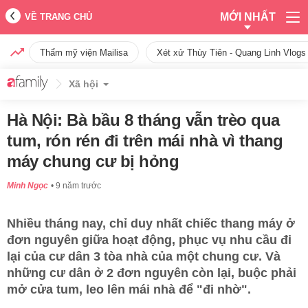
MỚI NHẤT
VỀ TRANG CHỦ
Thẩm mỹ viện Mailisa
Xét xử Thùy Tiên - Quang Linh Vlogs
Xã hội
Hà Nội: Bà bầu 8 tháng vẫn trèo qua
tum, rón rén đi trên mái nhà vì thang
máy chung cư bị hỏng
Minh Ngọc
9 năm trước
Nhiều tháng nay, chỉ duy nhất chiếc thang máy ở
đơn nguyên giữa hoạt động, phục vụ nhu cầu đi
lại của cư dân 3 tòa nhà của một chung cư. Và
những cư dân ở 2 đơn nguyên còn lại, buộc phải
mở cửa tum, leo lên mái nhà để "đi nhờ".