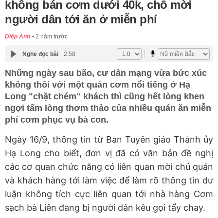
không bán cơm dưới 40k, chỗ mời
người dân tới ăn ở miễn phí
Diệp Anh
2 năm trước
Nghe đọc bài
2:58
Những ngày sau bão, cư dân mạng vừa bức xúc
không thôi với một quán cơm nổi tiếng ở Hạ
Long "chặt chém" khách thì cũng hết lòng khen
ngợi tấm lòng thơm thảo của nhiều quán ăn miễn
phí cơm phục vụ bà con.
Ngày 16/9, thông tin từ Ban Tuyên giáo Thành ủy
Hạ Long cho biết, đơn vị đã có văn bản đề nghị
các cơ quan chức năng có liên quan mời chủ quán
và khách hàng tới làm việc để làm rõ thông tin dư
luận không tích cực liên quan tới nhà hàng Cơm
sạch bà Liên đang bị người dân kêu gọi tẩy chay.