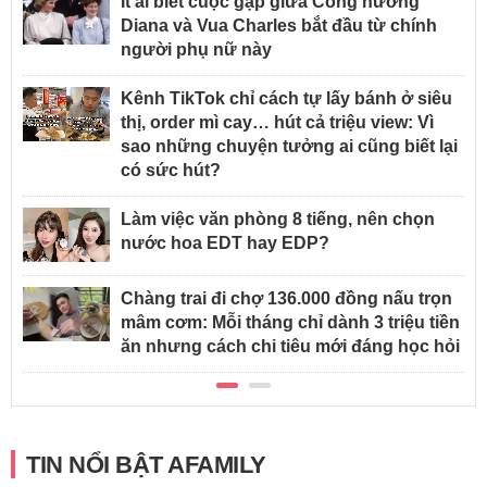
Ít ai biết cuộc gặp giữa Công nương
Diana và Vua Charles bắt đầu từ chính
người phụ nữ này
Kênh TikTok chỉ cách tự lấy bánh ở siêu
thị, order mì cay… hút cả triệu view: Vì
sao những chuyện tưởng ai cũng biết lại
có sức hút?
Làm việc văn phòng 8 tiếng, nên chọn
nước hoa EDT hay EDP?
Chàng trai đi chợ 136.000 đồng nấu trọn
mâm cơm: Mỗi tháng chỉ dành 3 triệu tiền
ăn nhưng cách chi tiêu mới đáng học hỏi
TIN NỔI BẬT AFAMILY