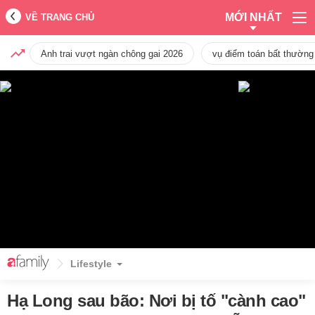
MỚI NHẤT
VỀ TRANG CHỦ
Anh trai vượt ngàn chông gai 2026
vụ điểm toán bất thường
Lifestyle
Hạ Long sau bão: Nơi bị tố "cành cao"