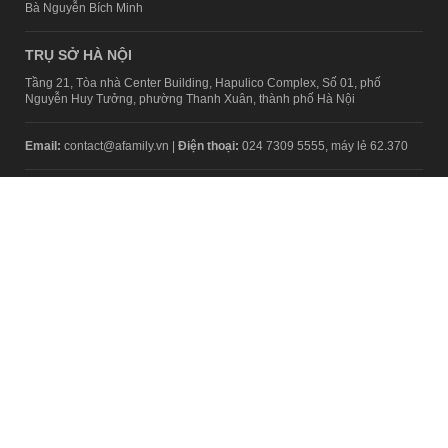
Bà Nguyễn Bích Minh
TRỤ SỞ HÀ NỘI
Tầng 21, Tòa nhà Center Building, Hapulico Complex, Số 01, phố
Nguyễn Huy Tưởng, phường Thanh Xuân, thành phố Hà Nội
Email:
contact@afamily.vn |
Điện thoại:
024 7309 5555, máy lẻ 62.370
VPĐD TẠI TP.HCM
Tầng 4, Tòa nhà 123, số 127 Võ Văn Tần, Phường Xuân Hòa, TPHCM
Điện thoại:
028 7307 7979
Giấy phép thiết lập trang thông tin điện tử tổng hợp trên mạng số
2217/GP-TTĐT do Sở Thông tin và Truyền thông Hà Nội cấp ngày 10
tháng 4 năm 2019
© Copyright 2008 - 2024 – Công ty Cổ phần VCCorp
Chính sách bảo mật