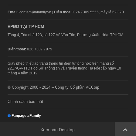
Email:
contact@afamily.vn |
Điện thoại:
024 7309 5555, máy lẻ 62.370
VPĐD TẠI TP.HCM
Tầng 4, Tòa nhà 123, số 127 Võ Văn Tần, Phường Xuân Hòa, TPHCM
Điện thoại:
028 7307 7979
Giấy phép thiết lập trang thông tin điện tử tổng hợp trên mạng số
2217/GP-TTĐT do Sở Thông tin và Truyền thông Hà Nội cấp ngày 10
tháng 4 năm 2019
© Copyright 2008 - 2024 – Công ty Cổ phần VCCorp
Chính sách bảo mật
Fanpage aFamily
Xem bản Desktop