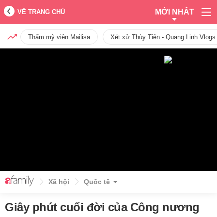
MỚI NHẤT
VỀ TRANG CHỦ
Thẩm mỹ viện Mailisa
Xét xử Thùy Tiên - Quang Linh Vlogs
Xã hội
Quốc tế
Giây phút cuối đời của Công nương