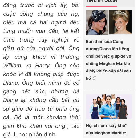
TIN LIÊN QUAN
đắng trước bi kịch ấy, bởi
cuộc sống chung của họ,
điều mà cả hai người đều
từng muốn vun đắp, lại kết
thúc trong cay nghiệt và
Bạn thân của Công
giận dữ của người đời. Ông
nương Diana lên tiếng
chối bỏ việc giúp đỡ vợ
ấy cũng khóc vì thương
chồng Meghan Markle
William và Harry. Ông còn
ở Mỹ khiến cặp đôi xấu
khóc vì đã không giúp được
hổ
Diana. Ông biết mình đã cố
gắng hết sức, nhưng bà
Diana lại không cần bất cứ
sự giúp đỡ nào từ phía ông
cả. Đó là một khoảng thời
gian khó khăn với ông
", tác
Hội chị em "cây khế"
của Meghan Markle:
giả Junor nhận định.