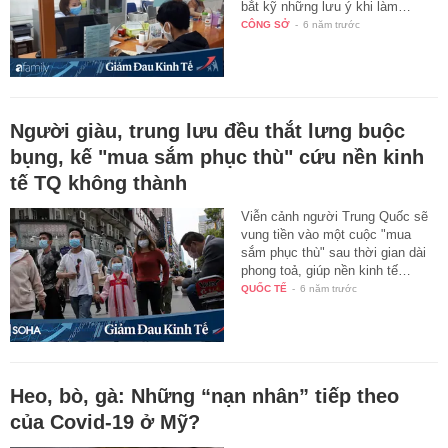
bắt kỹ những lưu ý khi làm…
CÔNG SỞ
-
6 năm trước
Người giàu, trung lưu đều thắt lưng buộc
bụng, kế "mua sắm phục thù" cứu nền kinh
tế TQ không thành
Viễn cảnh người Trung Quốc sẽ
vung tiền vào một cuộc "mua
sắm phục thù" sau thời gian dài
phong toả, giúp nền kinh tế…
QUỐC TẾ
-
6 năm trước
Heo, bò, gà: Những “nạn nhân” tiếp theo
của Covid-19 ở Mỹ?