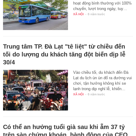
hoạt động bình thường với 100%
chuyến, lượt trong ngày, tuy…
XÃ HỘI
-
6 năm trước
Trung tâm TP. Đà Lạt "tê liệt" từ chiều đến
tối do lượng du khách tăng đột biến dịp lễ
30/4
Vào chiều tối, du khách đến Đà
Lạt du lịch ùn ùn đổ ra đường vui
chơi, tận hưởng không khí se
lạnh trong dịp nghỉ lễ, khiến…
XÃ HỘI
-
6 năm trước
Có thể an hưởng tuổi già sau khi ẵm 37 tỷ
trên sàn chứng khoán, hành động của CEO