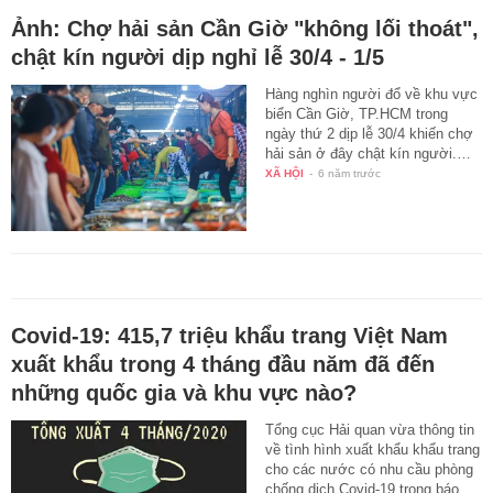
Ảnh: Chợ hải sản Cần Giờ "không lối thoát",
chật kín người dịp nghỉ lễ 30/4 - 1/5
Hàng nghìn người đổ về khu vực
biển Cần Giờ, TP.HCM trong
ngày thứ 2 dịp lễ 30/4 khiến chợ
hải sản ở đây chật kín người.…
XÃ HỘI
-
6 năm trước
Covid-19: 415,7 triệu khẩu trang Việt Nam
xuất khẩu trong 4 tháng đầu năm đã đến
những quốc gia và khu vực nào?
Tổng cục Hải quan vừa thông tin
về tình hình xuất khẩu khẩu trang
cho các nước có nhu cầu phòng
chống dịch Covid-19 trong báo…