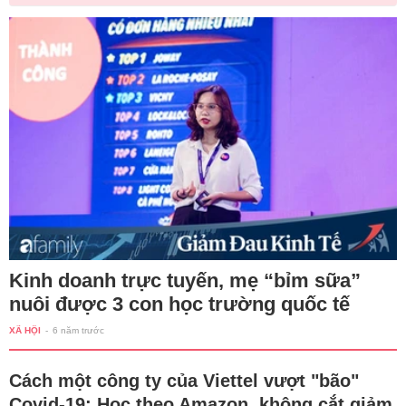
Kinh doanh trực tuyến, mẹ “bỉm sữa”
nuôi được 3 con học trường quốc tế
XÃ HỘI
-
6 năm trước
Cách một công ty của Viettel vượt "bão"
Covid-19: Học theo Amazon, không cắt giảm