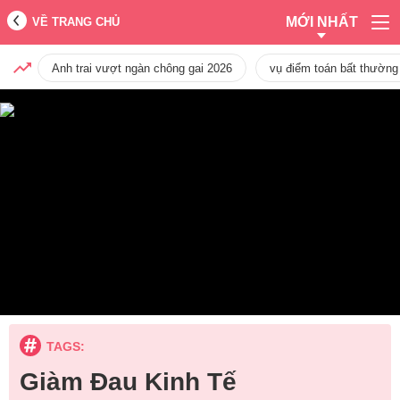
MỚI NHẤT
VỀ TRANG CHỦ
Anh trai vượt ngàn chông gai 2026
vụ điểm toán bất thường
TAGS:
Giàm Đau Kinh Tế