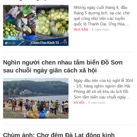
Những ngày cuối tháng 4, đầu
tháng 5 dương lịch, tại các chợ
quê cũng như trên các tuyến
quốc lộ Thanh Oai, Ứng Hòa,…
MUA SẮM
-
6 năm trước
Nghìn người chen nhau tắm biển Đồ Sơn
sau chuỗi ngày giãn cách xã hội
Ngày đầu tiên của kỳ nghỉ lễ 30/4
- 1/5, hàng nghìn người dân Hải
Phòng đổ xô về khu du lịch Đồ
Sơn tắm biển sau chuỗi ngày…
XÃ HỘI
-
6 năm trước
Chùm ảnh: Chợ đêm Đà Lạt đông kinh