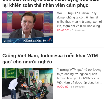
lại khiến toàn thể nhân viên cảm phục
Với 1,6 triệu USD (hơn 37 tỷ
đồng), chúng ta có thể làm rất
nhiều thứ: mua nhà sang, xe hơi
xịn, thậm chí về hưu luôn cũng…
CÔNG SỞ
-
6 năm trước
Giống Việt Nam, Indonesia triển khai 'ATM
gạo' cho người nghèo
Ý tưởng 'ATM gạo' hỗ trợ lương
thực cho người nghèo bị ảnh
hưởng bởi dịch COVID-19 của
Việt Nam đã được áp dụng tại…
QUỐC TẾ
-
6 năm trước