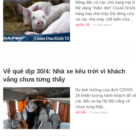
Nông dân và các chủ trang trại ở
Mỹ đang “thấm đòn” Covid-19 khi
hàng loạt nhà máy thịt đóng cửa
và các nhà máy chế biến sữa…
QUỐC TẾ
-
6 năm trước
Về quê dịp 30/4: Nhà xe kêu trời vì khách
vắng chưa từng thấy
Do ảnh hưởng của dịch COVID-
19 khiến lượng hành khách đổ về
các bến xe tại Hà Nội vắng vẻ
chưa từng thấy.
XÃ HỘI
-
6 năm trước