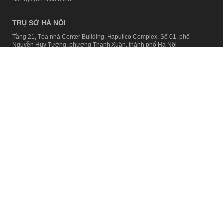
TRỤ SỞ HÀ NỘI
Tầng 21, Tòa nhà Center Building, Hapulico Complex, Số 01, phố
Nguyễn Huy Tưởng, phường Thanh Xuân, thành phố Hà Nội
Email:
contact@afamily.vn |
Điện thoại:
024 7309 5555, máy lẻ 62.370
VPĐD TẠI TP.HCM
Tầng 4, Tòa nhà 123, số 127 Võ Văn Tần, Phường Xuân Hòa, TPHCM
Điện thoại:
028 7307 7979
Giấy phép thiết lập trang thông tin điện tử tổng hợp trên mạng số
2217/GP-TTĐT do Sở Thông tin và Truyền thông Hà Nội cấp ngày 10
tháng 4 năm 2019
© Copyright 2008 - 2024 – Công ty Cổ phần VCCorp
Chính sách bảo mật