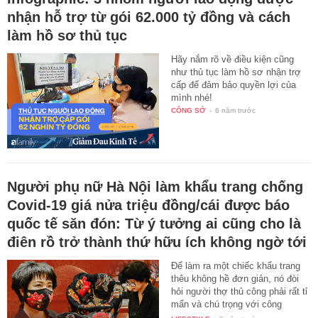
nhận hỗ trợ từ gói 62.000 tỷ đồng và cách
làm hồ sơ thủ tục
Hãy nắm rõ về điều kiện cũng
như thủ tục làm hồ sơ nhận trợ
cấp để đảm bảo quyền lợi của
mình nhé!
CÔNG SỞ
-
6 năm trước
Người phụ nữ Hà Nội làm khẩu trang chống
Covid-19 giá nửa triệu đồng/cái được báo
quốc tế săn đón: Từ ý tưởng ai cũng cho là
điên rồ trở thành thứ hữu ích không ngờ tới
Để làm ra một chiếc khẩu trang
thêu không hề đơn giản, nó đòi
hỏi người thợ thủ công phải rất tỉ
mẩn và chú trọng với công
việc…