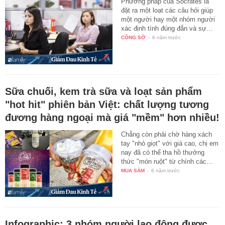
Phương pháp của Socrates là
đặt ra một loạt các câu hỏi giúp
một người hay một nhóm người
xác định tính đúng đắn và sự…
CÔNG SỞ
-
6 năm trước
Sữa chuối, kem trà sữa và loạt sản phẩm
"hot hit" phiên bản Việt: chất lượng tương
đương hàng ngoại mà giá "mềm" hơn nhiều!
Chẳng còn phải chờ hàng xách
tay "nhỏ giọt" với giá cao, chị em
nay đã có thể tha hồ thưởng
thức "món ruột" từ chính các…
MUA SẮM
-
6 năm trước
Infographic: 3 nhóm người lao động được