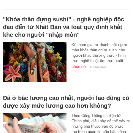
"Khỏa thân đựng sushi” - nghề nghiệp độc
đáo đến từ Nhật Bản và loạt quy định khắt
khe cho người "nhập môn"
Để tham gia trở thành một người
mẫu khỏa thân chứa sushi cho
người khác thưởng thức - hình
thức nghệ thuật ẩm thực xuất
xứ…
CÔNG SỞ
-
6 năm trước
Đã ở bậc lương cao nhất, người lao động có
được xây mức lương cao hơn không?
Theo Cổng Thông tin điện tử
Chính phủ, điều này có thể xảy ra
nhưng phụ thuộc vào độ phức
tạp trong quản lý, cấp bậc công…