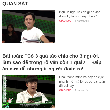
QUAN SÁT
Bạn đã nghĩ ra con gì có đặc
điểm kỳ lạ như vậy chưa?
GIÁO DỤC
-
4 năm trước
Bài toán: "Có 3 quả táo chia cho 3 người,
làm sao để trong rổ vẫn còn 1 quả?" - Đáp
án cực dễ nhưng ít người đoán ra!
Phải thông minh và nảy số cực
nhanh mới trả lời được bài toán
đố vui này.
GIÁO DỤC
-
4 năm trước