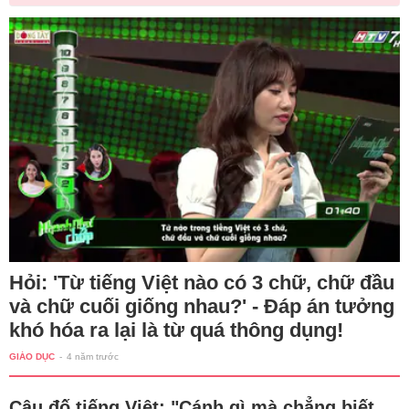
Hỏi: 'Từ tiếng Việt nào có 3 chữ, chữ đầu
và chữ cuối giống nhau?' - Đáp án tưởng
khó hóa ra lại là từ quá thông dụng!
GIÁO DỤC
-
4 năm trước
Câu đố tiếng Việt: "Cánh gì mà chẳng biết