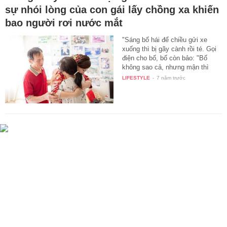
sự nhói lòng của con gái lấy chồng xa khiến
bao người rơi nước mắt
"Sáng bố hái để chiều gửi xe
xuống thì bị gãy cành rồi té. Gọi
điện cho bố, bố còn bảo: "Bố
không sao cả, nhưng mận thì
bị…
LIFESTYLE
-
7 năm trước