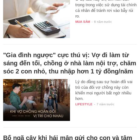
trọng trong việc sử dụng tài chính
cá nhân để tránh rơi vào bẫy rủi
ro.
MUA SẮM
-
6 năm trước
"Gia đình ngược" cực thú vị: Vợ đi làm từ
sáng đến tối, chồng ở nhà làm nội trợ, chăm
sóc 2 con nhỏ, thu nhập hơn 1 tỷ đồng/năm
Lý do đằng sau sự hoán đổi vai
trò của đôi vợ chồng này còn
khiến mọi người bất ngờ nhiều
hơn.
LIFESTYLE
-
7 năm trước
Bố ngã cây khi hái mận gửi cho con và tâm