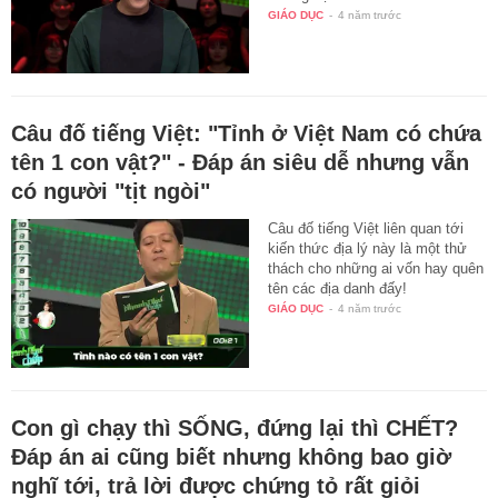
GIÁO DỤC
-
4 năm trước
Câu đố tiếng Việt: "Tỉnh ở Việt Nam có chứa
tên 1 con vật?" - Đáp án siêu dễ nhưng vẫn
có người "tịt ngòi"
Câu đố tiếng Việt liên quan tới
kiến thức địa lý này là một thử
thách cho những ai vốn hay quên
tên các địa danh đấy!
GIÁO DỤC
-
4 năm trước
Con gì chạy thì SỐNG, đứng lại thì CHẾT?
Đáp án ai cũng biết nhưng không bao giờ
nghĩ tới, trả lời được chứng tỏ rất giỏi