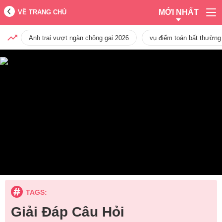
MỚI NHẤT
VỀ TRANG CHỦ
Anh trai vượt ngàn chông gai 2026
vụ điểm toán bất thường
TAGS:
Giải Đáp Câu Hỏi