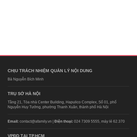
CHỊU TRÁCH NHIỆM QUẢN LÝ NỘI DUNG
Bà Nguyễn Bích Minh
TRỤ SỞ HÀ NỘI
Tầng 21, Tòa nhà Center Building, Hapulico Complex, Số 01, phố
Nguyễn Huy Tưởng, phường Thanh Xuân, thành phố Hà Nội
Email:
contact@afamily.vn |
Điện thoại:
024 7309 5555, máy lẻ 62.370
VPĐD TẠI TP.HCM