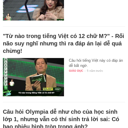
"Từ nào trong tiếng Việt có 12 chữ M?" - Rối
não suy nghĩ nhưng thì ra đáp án lại dễ quá
chừng!
Câu hỏi tiếng Việt này có đáp án
dễ bất ngờ.
GIÁO DỤC
-
5 năm trước
Câu hỏi Olympia dễ như cho của học sinh
lớp 1, nhưng vẫn có thí sinh trả lời sai: Có
bao nhiêu hình tròn trong ảnh?