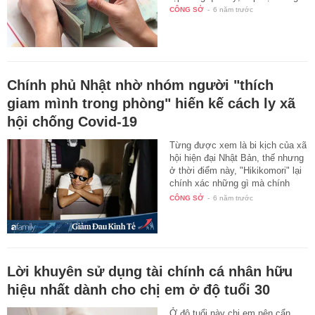
CÔNG SỞ
-
6 năm trước
Chính phủ Nhật nhờ nhóm người "thích
giam mình trong phòng" hiến kế cách ly xã
hội chống Covid-19
Từng được xem là bi kịch của xã
hội hiện đại Nhật Bản, thế nhưng
ở thời điểm này, "Hikikomori" lại
chính xác những gì mà chính
phủ…
CÔNG SỞ
-
6 năm trước
Lời khuyên sử dụng tài chính cá nhân hữu
hiệu nhất dành cho chị em ở độ tuổi 30
Ở độ tuổi này chị em nên cẩn