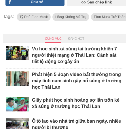
Chia sẻ
Sao chép link
Tags:
Tỷ Phú Elon Musk
Hàng Không Vũ Trụ
Elon Musk Trở Thành 
CÙNG MỤC
ĐANG HOT
Vụ học sinh xả súng tại trường khiến 7
người thiệt mạng ở Thái Lan: Cảnh sát
tiết lộ động cơ gây án
Phát hiện 5 đoạn video bất thường trong
máy tính nam sinh gây nổ súng ở trường
học Thái Lan
Giây phút học sinh hoảng sợ lẩn trốn kẻ
xả súng ở trường học Thái Lan
Ô tô lao vào nhà trẻ giữa ban ngày, nhiều
người bị thương