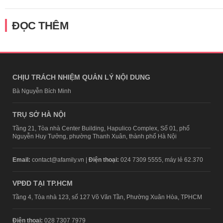
ĐỌC THÊM
CHỊU TRÁCH NHIỆM QUẢN LÝ NỘI DUNG
Bà Nguyễn Bích Minh
TRỤ SỞ HÀ NỘI
Tầng 21, Tòa nhà Center Building, Hapulico Complex, Số 01, phố
Nguyễn Huy Tưởng, phường Thanh Xuân, thành phố Hà Nội
Email:
contact@afamily.vn |
Điện thoại:
024 7309 5555, máy lẻ 62.370
VPĐD TẠI TP.HCM
Tầng 4, Tòa nhà 123, số 127 Võ Văn Tần, Phường Xuân Hòa, TPHCM
Điện thoại:
028 7307 7979