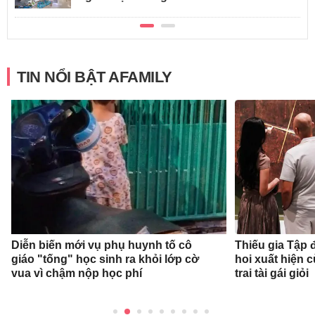
TIN NỔI BẬT AFAMILY
Diễn biến mới vụ phụ huynh tố cô
Thiếu gia Tập
giáo "tống" học sinh ra khỏi lớp cờ
hoi xuất hiện 
vua vì chậm nộp học phí
trai tài gái giỏi