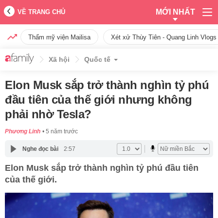
MỚI NHẤT
VỀ TRANG CHỦ
Thẩm mỹ viện Mailisa
Xét xử Thùy Tiên - Quang Linh Vlogs
Xã hội
Quốc tế
Elon Musk sắp trở thành nghìn tỷ phú
đầu tiên của thế giới nhưng không
phải nhờ Tesla?
Phương Linh
5 năm trước
Nghe đọc bài
2:57
Elon Musk sắp trở thành nghìn tỷ phú đầu tiên
của thế giới.