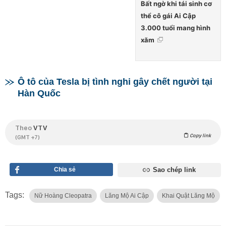
Bất ngờ khi tái sinh cơ
thể cô gái Ai Cập
3.000 tuổi mang hình
xăm
Ô tô của Tesla bị tình nghi gây chết người tại
Hàn Quốc
Theo
VTV
Copy link
(GMT +7)
Chia sẻ
Sao chép link
Tags:
Nữ Hoàng Cleopatra
Lăng Mộ Ai Cập
Khai Quật Lăng Mộ