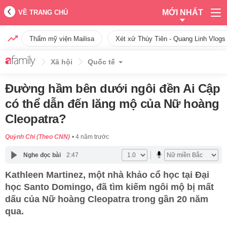
MỚI NHẤT
VỀ TRANG CHỦ
Thẩm mỹ viện Mailisa
Xét xử Thùy Tiên - Quang Linh Vlogs
Xã hội
Quốc tế
Đường hầm bên dưới ngôi đền Ai Cập
có thể dẫn đến lăng mộ của Nữ hoàng
Cleopatra?
Quỳnh Chi (Theo CNN)
4 năm trước
Nghe đọc bài
2:47
Kathleen Martinez, một nhà khảo cổ học tại Đại
học Santo Domingo, đã tìm kiếm ngôi mộ bị mất
dấu của Nữ hoàng Cleopatra trong gần 20 năm
qua.