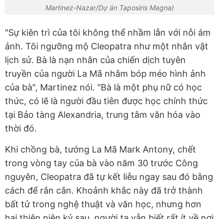
Martinez-Nazar/Dự án Taposiris Magna)
"Sự kiên trì của tôi không thể nhầm lẫn với nỗi ám
ảnh. Tôi ngưỡng mộ Cleopatra như một nhân vật
lịch sử. Bà là nạn nhân của chiến dịch tuyên
truyền của người La Mã nhằm bóp méo hình ảnh
của bà", Martinez nói. "Bà là một phụ nữ có học
thức, có lẽ là người đầu tiên được học chính thức
tại Bảo tàng Alexandria, trung tâm văn hóa vào
thời đó.
Khi chồng bà, tướng La Mã Mark Antony, chết
trong vòng tay của bà vào năm 30 trước Công
nguyên, Cleopatra đã tự kết liễu ngay sau đó bằng
cách để rắn cắn. Khoảnh khắc này đã trở thành
bất tử trong nghệ thuật và văn học, nhưng hơn
hai thiên niên kỷ sau, người ta vẫn biết rất ít về nơi