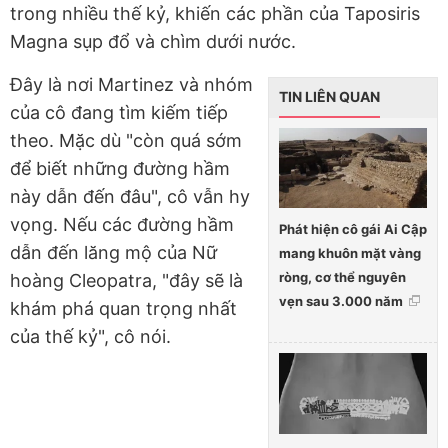
trong nhiều thế kỷ, khiến các phần của Taposiris
Magna sụp đổ và chìm dưới nước.
Đây là nơi Martinez và nhóm
TIN LIÊN QUAN
của cô đang tìm kiếm tiếp
theo. Mặc dù "còn quá sớm
để biết những đường hầm
này dẫn đến đâu", cô vẫn hy
vọng. Nếu các đường hầm
Phát hiện cô gái Ai Cập
dẫn đến lăng mộ của Nữ
mang khuôn mặt vàng
ròng, cơ thể nguyên
hoàng Cleopatra, "đây sẽ là
vẹn sau 3.000 năm
khám phá quan trọng nhất
của thế kỷ", cô nói.