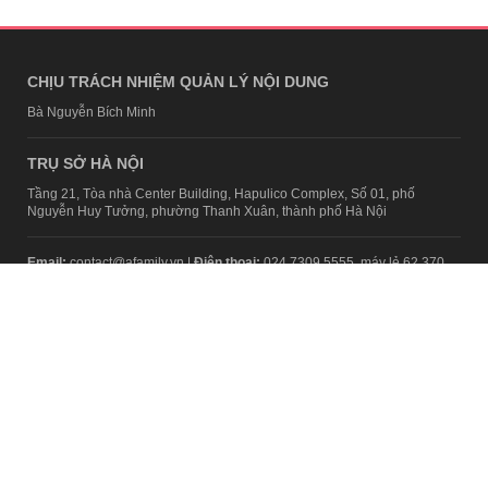
CHỊU TRÁCH NHIỆM QUẢN LÝ NỘI DUNG
Bà Nguyễn Bích Minh
TRỤ SỞ HÀ NỘI
Tầng 21, Tòa nhà Center Building, Hapulico Complex, Số 01, phố
Nguyễn Huy Tưởng, phường Thanh Xuân, thành phố Hà Nội
Email:
contact@afamily.vn |
Điện thoại:
024 7309 5555, máy lẻ 62.370
VPĐD TẠI TP.HCM
Tầng 4, Tòa nhà 123, số 127 Võ Văn Tần, Phường Xuân Hòa, TPHCM
Điện thoại:
028 7307 7979
Giấy phép thiết lập trang thông tin điện tử tổng hợp trên mạng số
2217/GP-TTĐT do Sở Thông tin và Truyền thông Hà Nội cấp ngày 10
tháng 4 năm 2019