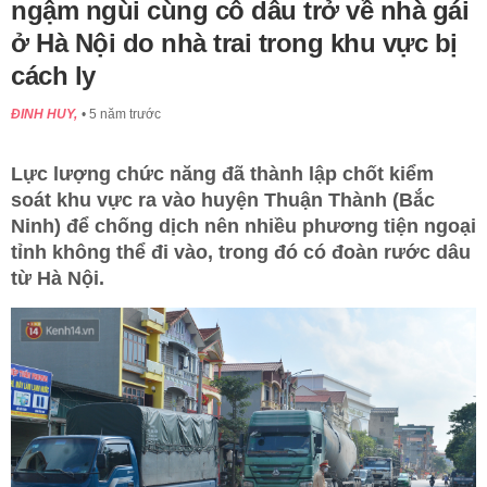
ngậm ngùi cùng cô dâu trở về nhà gái
Bứt phá doanh thu Online, xây dựng uy tín lâu dài!
Đăng ký ngay!
ở Hà Nội do nhà trai trong khu vực bị
bizfly.vn
cách ly
ĐINH HUY,
5 năm trước
Lực lượng chức năng đã thành lập chốt kiểm
soát khu vực ra vào huyện Thuận Thành (Bắc
Ninh) để chống dịch nên nhiều phương tiện ngoại
tỉnh không thể đi vào, trong đó có đoàn rước dâu
từ Hà Nội.