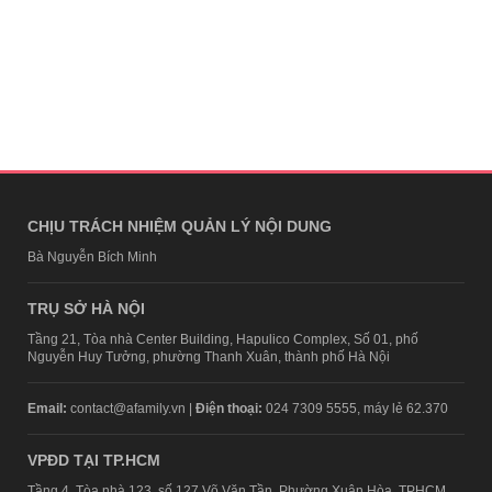
CHỊU TRÁCH NHIỆM QUẢN LÝ NỘI DUNG
Bà Nguyễn Bích Minh
TRỤ SỞ HÀ NỘI
Tầng 21, Tòa nhà Center Building, Hapulico Complex, Số 01, phố
Nguyễn Huy Tưởng, phường Thanh Xuân, thành phố Hà Nội
Email:
contact@afamily.vn |
Điện thoại:
024 7309 5555, máy lẻ 62.370
VPĐD TẠI TP.HCM
Tầng 4, Tòa nhà 123, số 127 Võ Văn Tần, Phường Xuân Hòa, TPHCM