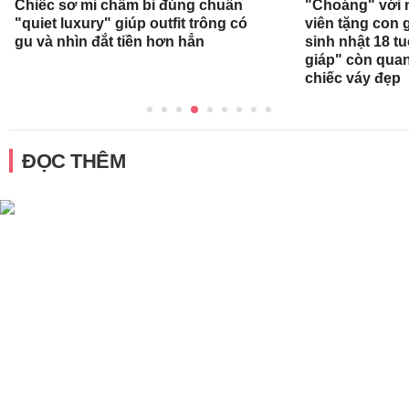
Chiếc sơ mi chấm bi đúng chuẩn
"Choáng" với 
"quiet luxury" giúp outfit trông có
viên tặng con g
gu và nhìn đắt tiền hơn hẳn
sinh nhật 18 t
giáp" còn qua
chiếc váy đẹp
ĐỌC THÊM