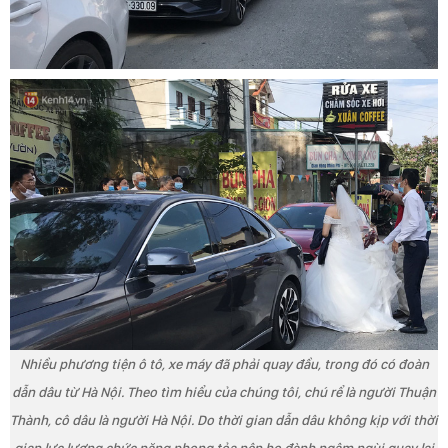
Nhiều phương tiện ô tô, xe máy đã phải quay đầu, trong đó có đoàn
dẫn dâu từ Hà Nội. Theo tìm hiểu của chúng tôi, chú rể là người Thuận
Thành, cô dâu là người Hà Nội. Do thời gian dẫn dâu không kịp với thời
gian lực lượng chức năng phong tỏa nên họ đành ngậm ngùi quay lại