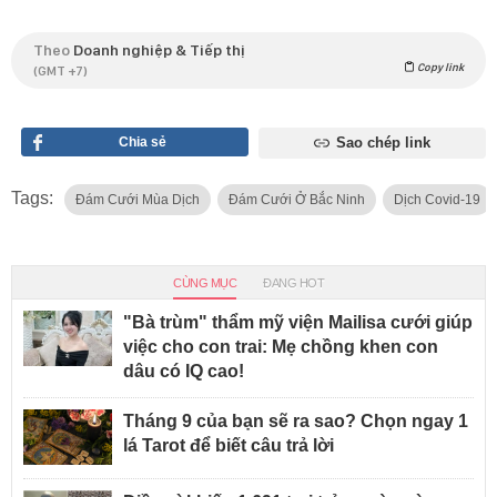
Theo
Doanh nghiệp & Tiếp thị
Copy link
(GMT +7)
Chia sẻ
Sao chép link
Tags:
Đám Cưới Mùa Dịch
Đám Cưới Ở Bắc Ninh
Dịch Covid-19
CÙNG MỤC
ĐANG HOT
"Bà trùm" thẩm mỹ viện Mailisa cưới giúp
việc cho con trai: Mẹ chồng khen con
dâu có IQ cao!
Tháng 9 của bạn sẽ ra sao? Chọn ngay 1
lá Tarot để biết câu trả lời