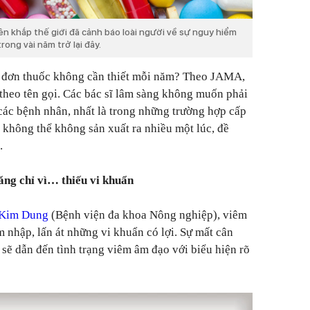
ên khắp thế giới đã cảnh báo loài người về sự nguy hiểm
rong vài năm trở lại đây.
ệu đơn thuốc không cần thiết mỗi năm? Theo JAMA,
 theo tên gọi. Các bác sĩ lâm sàng không muốn phải
 các bệnh nhân, nhất là trong những trường hợp cấp
 không thể không sản xuất ra nhiều một lúc, đề
.
ăng chỉ vì… thiếu vi khuẩn
 Kim Dung
(Bệnh viện đa khoa Nông nghiệp), viêm
m nhập, lấn át những vi khuẩn có lợi. Sự mất cân
sẽ dẫn đến tình trạng viêm âm đạo với biểu hiện rõ