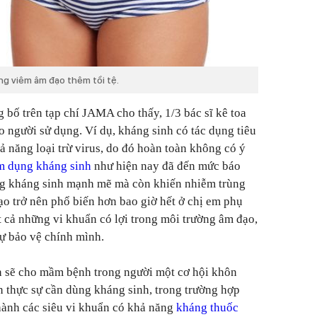
ng viêm âm đạo thêm tồi tệ.
bố trên tạp chí JAMA cho thấy, 1/3 bác sĩ kê toa
o người sử dụng. Ví dụ, kháng sinh có tác dụng tiêu
ả năng loại trừ virus, do đó hoàn toàn không có ý
m dụng kháng sinh
như hiện nay đã đến mức báo
ng kháng sinh mạnh mẽ mà còn khiến nhiễm trùng
ạo trở nên phổ biến hơn bao giờ hết ở chị em phụ
ệt cả những vi khuẩn có lợi trong môi trường âm đạo,
ự bảo vệ chính mình.
n sẽ cho mầm bệnh trong người một cơ hội khôn
 thực sự cần dùng kháng sinh, trong trường hợp
hành các siêu vi khuẩn có khả năng
kháng thuốc