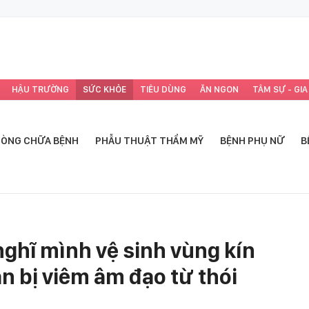
HẬU TRƯỜNG
SỨC KHỎE
TIÊU DÙNG
ĂN NGON
TÂM SỰ - GIA
ÒNG CHỮA BỆNH
PHẪU THUẬT THẨM MỸ
BỆNH PHỤ NỮ
B
nghĩ mình vệ sinh vùng kín
n bị viêm âm đạo từ thói