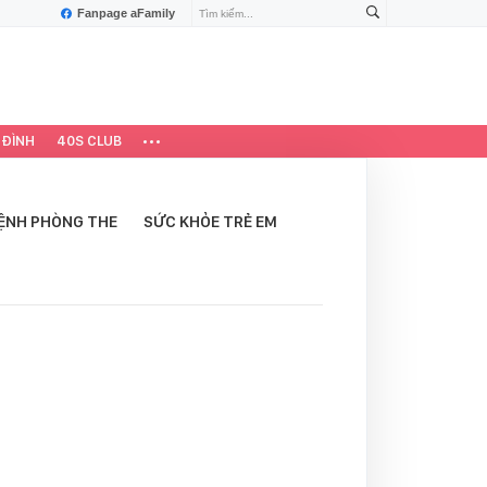
Fanpage aFamily
 ĐÌNH
40S CLUB
ỆNH PHÒNG THE
SỨC KHỎE TRẺ EM