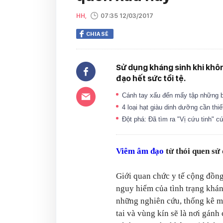
HH,
07:35 12/03/2017
CHIA SẺ
Sử dụng kháng sinh khi khôn
đạo hết sức tồi tệ.
Cánh tay xấu đến mấy tập những bà
4 loại hạt giàu dinh dưỡng cần th
Đột phá: Đã tìm ra "Vị cứu tinh" 
Viêm âm đạo
từ thói quen sử
Giới quan chức y tế cộng đồng
nguy hiểm của tình trạng khán
những nghiên cứu, thống kê m
tai và vùng kín sẽ là nơi gánh