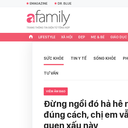
EMAGAZINE
DR. BLUE
LIFESTYLE
XÃ HỘI
ĐẸP
MẸ & BÉ
GIÁO DỤC
SỨC KHỎE
TIN Y TẾ
SỐNG KHỎE
PH
TƯ VẤN
VIÊM ÂM ĐẠO
Đừng ngồi đó hả hê 
đúng cách, chị em vẫ
quen xấu này