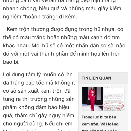
những cam kết về làn da trắng đẹp mịn màng
nhanh chóng, hiệu quả và những mẫu giấy kiểm
nghiệm "hoành tráng" đi kèm.
- Kem trộn thường được đựng trong hũ nhựa, có
thể có màu trắng hoặc những màu xanh đỏ tím
khác nhau. Mỗi hũ sẽ có một nhãn dán sơ sài nào
đó với một vài thành phần để minh họa lên trên
bao bì.
Lợi dụng tâm lý muốn có làn
TIN LIÊN QUAN
da trắng cấp tốc mà không ít
cơ sở sản xuất kem trộn đã
tung ra thị trường những sản
phẩm không đảm bảo hiệu
quả, thậm chí gây nguy hiểm
Trong lúc bị tố bán
cho người dùng. Nếu chị em
kem trộn, Võ Hoàng
Yến bỗng bị cư dân