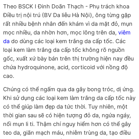
Theo BSCK I Đinh Doãn Thạch - Phụ trách khoa
Điều trị nội trú (BV Da liễu Hà Nội), ông từng gặp
rất nhiều bệnh nhân đến khám vì da mặt đỏ, mụn
mọc nhiều, da nhờn hơn, mọc lông trên da,
viêm
da
do dùng các loại kem trắng da cấp tốc. Các
loại kem làm trắng da cấp tốc không rõ nguồn
gốc, xuất xứ bày bán trên thị trường hiện nay đều
chứa hydroquinone, acid, corticoid với nồng độ
cao.
Chúng có thể ngấm qua da gây bong tróc, dị ứng.
Khi sử dụng các loại kem làm trắng da cấp tốc này
có thể giúp làm đẹp da tức thời. Tuy nhiên, một
thời gian sau sẽ có hiện tượng đỏ da, ngứa ngáy,
nổi mụn li ti. Thậm chí nguy hiểm hơn có thể gây
teo da, giãn mạch máu, nhiễm trùng da, tạo điều