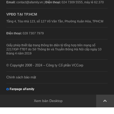
Email:
contact@afamily.vn |
Điện thoại:
024 7309 5555, máy lẻ 62.370
VPĐD TẠI TP.HCM
Tầng 4, Tòa nhà 123, số 127 Võ Văn Tần, Phường Xuân Hòa, TPHCM
Điện thoại:
028 7307 7979
Giấy phép thiết lập trang thông tin điện tử tổng hợp trên mạng số
2217/GP-TTĐT do Sở Thông tin và Truyền thông Hà Nội cấp ngày 10
tháng 4 năm 2019
© Copyright 2008 - 2024 – Công ty Cổ phần VCCorp
Chính sách bảo mật
Fanpage aFamily
Xem bản Desktop