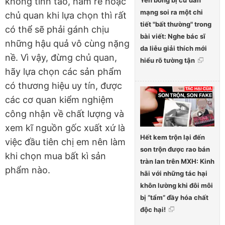
không tỉnh táo, ham rẻ hoặc
mạng soi ra một chi
chủ quan khi lựa chọn thì rất
tiết "bất thường" trong
có thể sẽ phải gánh chịu
bài viết: Nghe bác sĩ
những hậu quả vô cùng nặng
da liễu giải thích mới
nề. Vì vậy, đừng chủ quan,
hiểu rõ tường tận
hãy lựa chọn các sản phẩm
có thương hiệu uy tín, được
các cơ quan kiểm nghiệm
công nhận về chất lượng và
xem kĩ nguồn gốc xuất xứ là
Hết kem trộn lại đến
việc đầu tiên chị em nên làm
son trộn được rao bán
khi chọn mua bất kì sản
tràn lan trên MXH: Kinh
phẩm nào.
hãi với những tác hại
khôn lường khi đôi môi
bị “tẩm” đầy hóa chất
độc hại!