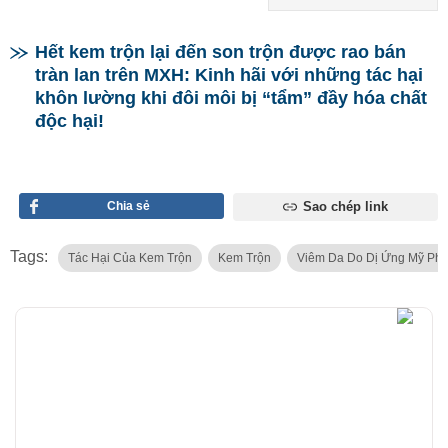
Hết kem trộn lại đến son trộn được rao bán
tràn lan trên MXH: Kinh hãi với những tác hại
khôn lường khi đôi môi bị “tẩm” đầy hóa chất
độc hại!
Chia sẻ
Sao chép link
Tags:
Tác Hại Của Kem Trộn
Kem Trộn
Viêm Da Do Dị Ứng Mỹ Ph