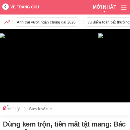
MỚI NHẤT
VỀ TRANG CHỦ
Anh trai vượt ngàn chông gai 2026
vụ điểm toán bất thường
Sức khỏe
Dùng kem trộn, tiền mất tật mang: Bác