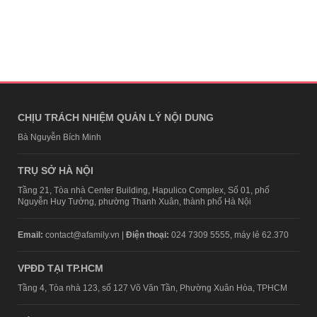
CHỊU TRÁCH NHIỆM QUẢN LÝ NỘI DUNG
Bà Nguyễn Bích Minh
TRỤ SỞ HÀ NỘI
Tầng 21, Tòa nhà Center Building, Hapulico Complex, Số 01, phố
Nguyễn Huy Tưởng, phường Thanh Xuân, thành phố Hà Nội
Email:
contact@afamily.vn |
Điện thoại:
024 7309 5555, máy lẻ 62.370
VPĐD TẠI TP.HCM
Tầng 4, Tòa nhà 123, số 127 Võ Văn Tần, Phường Xuân Hòa, TPHCM