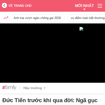
MỚI NHẤT
VỀ TRANG CHỦ
Anh trai vượt ngàn chông gai 2026
vụ điểm toán bất thường
Hậu trường
Đức Tiến trước khi qua đời: Ngã gục