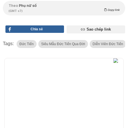
Theo
Phụ nữ số
Copy link
(GMT +7)
Chia sẻ
Sao chép link
Tags:
Đức Tiến
Siêu Mẫu Đức Tiến Qua Đời
Diễn Viên Đức Tiến