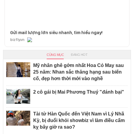
Gửi mail lượng lớn siêu nhanh, tìm hiểu ngay!
bizfly.vn
CÙNG MỤC
ĐANG HOT
Mỹ nhân ghê gớm nhất Hoa Cỏ May sau
25 năm: Nhan sắc thăng hạng sau biến
cố, đẹp hơn thời mới vào nghề
2 cô gái bị Mai Phương Thuý "đánh bại"
Tài tử Hàn Quốc đến Việt Nam vì Lý Nhã
Kỳ, bị đuổi khỏi showbiz vì làm điều cấm
kỵ bây giờ ra sao?