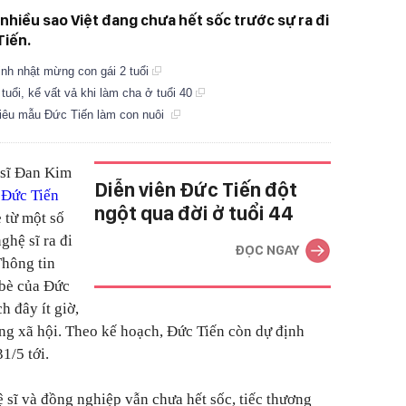
 nhiều sao Việt đang chưa hết sốc trước sự ra đi
Tiến.
nh nhật mừng con gái 2 tuổi
tuổi, kể vất vả khi làm cha ở tuổi 40
siêu mẫu Đức Tiến làm con nuôi
 sĩ Đan Kim
Diễn viên Đức Tiến đột
 Đức Tiến
ngột qua đời ở tuổi 44
ẻ từ một số
ghệ sĩ ra đi
ĐỌC NGAY
hông tin
 bè của Đức
h đây ít giờ,
ng xã hội. Theo kế hoạch, Đức Tiến còn dự định
1/5 tới.
 sĩ và đồng nghiệp vẫn chưa hết sốc, tiếc thương