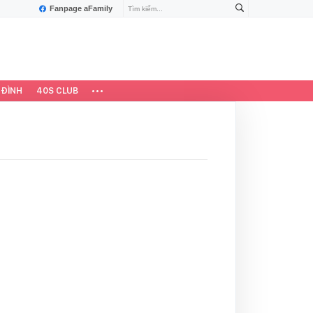
Fanpage aFamily
 ĐÌNH
40S CLUB