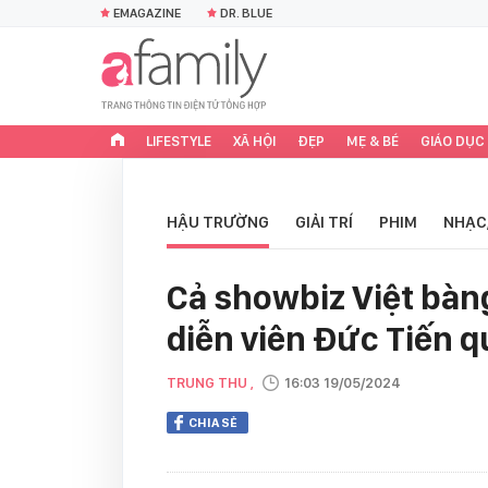
EMAGAZINE
DR. BLUE
LIFESTYLE
XÃ HỘI
ĐẸP
MẸ & BÉ
GIÁO DỤC
HẬU TRƯỜNG
GIẢI TRÍ
PHIM
NHẠC
Cả showbiz Việt bàn
diễn viên Đức Tiến q
TRUNG THU ,
16:03 19/05/2024
CHIA SẺ