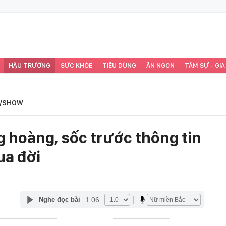
HẬU TRƯỜNG
SỨC KHỎE
TIÊU DÙNG
ĂN NGON
TÂM SỰ - GIA
/SHOW
g hoàng, sốc trước thông tin
ua đời
1:06
Nghe đọc bài